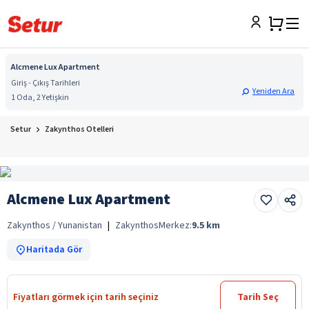
Alcmene Lux Apartment
Giriş - Çıkış Tarihleri
Yeniden Ara
1 Oda, 2 Yetişkin
Setur
Zakynthos Otelleri
Alcmene Lux Apartment
Zakynthos / Yunanistan
|
Zakynthos
Merkez:
9.5
km
Haritada Gör
Fiyatları görmek için tarih seçiniz
Tarih Seç