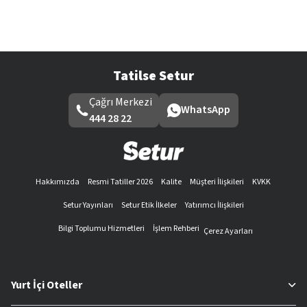
Tatilse Setur
Çağrı Merkezi
WhatsApp
444 28 22
Hakkımızda
Resmi Tatiller 2026
Kalite
Müşteri İlişkileri
KVKK
Setur Yayınları
Setur Etik İlkeler
Yatırımcı İlişkileri
Bilgi Toplumu Hizmetleri
İşlem Rehberi
Çerez Ayarları
Yurt İçi Oteller