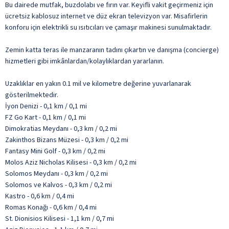
Bu dairede mutfak, buzdolabı ve fırın var. Keyifli vakit geçirmeniz için
ücretsiz kablosuz internet ve düz ekran televizyon var. Misafirlerin
konforu için elektrikli su ısıtıcıları ve çamaşır makinesi sunulmaktadır.
Zemin katta teras ile manzaranın tadını çıkartın ve danışma (concierge)
hizmetleri gibi imkânlardan/kolaylıklardan yararlanın.
Uzaklıklar en yakın 0.1 mil ve kilometre değerine yuvarlanarak
gösterilmektedir.
İyon Denizi - 0,1 km / 0,1 mi
FZ Go Kart - 0,1 km / 0,1 mi
Dimokratias Meydanı - 0,3 km / 0,2 mi
Zakinthos Bizans Müzesi - 0,3 km / 0,2 mi
Fantasy Mini Golf - 0,3 km / 0,2 mi
Molos Aziz Nicholas Kilisesi - 0,3 km / 0,2 mi
Solomos Meydanı - 0,3 km / 0,2 mi
Solomos ve Kalvos - 0,3 km / 0,2 mi
Kastro - 0,6 km / 0,4 mi
Romas Konağı - 0,6 km / 0,4 mi
St. Dionisios Kilisesi - 1,1 km / 0,7 mi