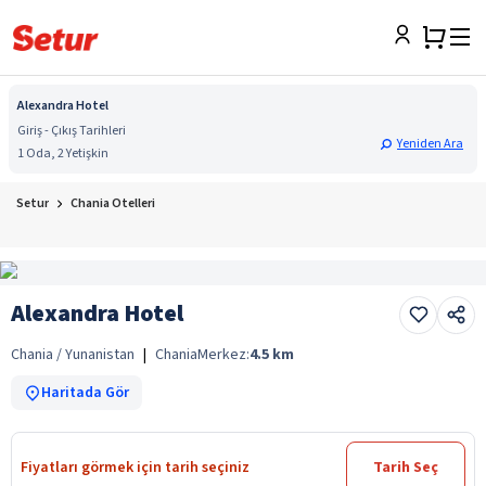
Alexandra Hotel
Giriş - Çıkış Tarihleri
Yeniden Ara
1 Oda, 2 Yetişkin
Setur
Chania Otelleri
Alexandra Hotel
Chania / Yunanistan
|
Chania
Merkez:
4.5
km
Haritada Gör
Fiyatları görmek için tarih seçiniz
Tarih Seç