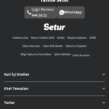
Tatilse Setur
Çağrı Merkezi
WhatsApp
444 28 22
Hakkımızda
Resmi Tatiller 2026
Kalite
Müşteri İlişkileri
KVKK
Setur Yayınları
Setur Etik İlkeler
Yatırımcı İlişkileri
Bilgi Toplumu Hizmetleri
İşlem Rehberi
Çerez Ayarları
Yurt İçi Oteller
Otel Temaları
Turlar