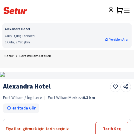
Alexandra Hotel
Giriş - Çıkış Tarihleri
Yeniden Ara
1 Oda, 2 Yetişkin
Setur
Fort William Otelleri
Alexandra Hotel
Fort William / İngiltere
|
Fort William
Merkez:
0.3
km
Haritada Gör
Fiyatları görmek için tarih seçiniz
Tarih Seç