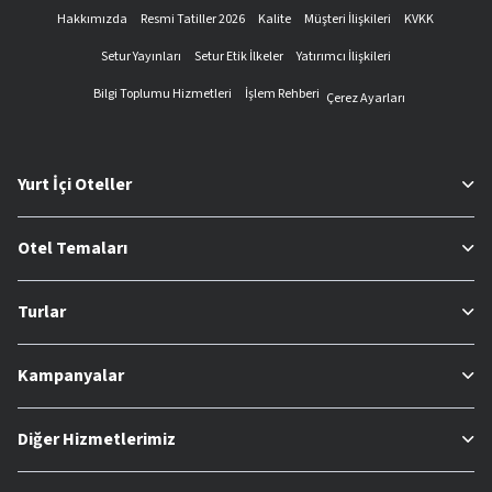
Hakkımızda
Resmi Tatiller 2026
Kalite
Müşteri İlişkileri
KVKK
Setur Yayınları
Setur Etik İlkeler
Yatırımcı İlişkileri
Bilgi Toplumu Hizmetleri
İşlem Rehberi
Çerez Ayarları
Yurt İçi Oteller
Otel Temaları
Turlar
Kampanyalar
Diğer Hizmetlerimiz