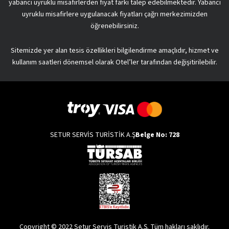
yabancı uyruklu misafirlerden fiyat farkı talep edebilmektedir. Yabancı
uyruklu misafirlere uygulanacak fiyatları çağrı merkezimizden
öğrenebilirsiniz.
Sitemizde yer alan tesis özellikleri bilgilendirme amaçlıdır, hizmet ve
kullanım saatleri dönemsel olarak Otel’ler tarafından değişitirilebilir.
SETUR SERVİS TURİSTİK A.Ş
Belge No: 728
Copyright © 2022 Setur Servis Turistik A.Ş. Tüm hakları saklıdır.