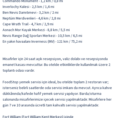
Commando Monument - 1,2 km / 0,8 mi
Inverlochy Kalesi - 2,5 km / 1,6 mi
Ben Nevis Damıtımevi - 3,2 km / 2 mi
Neptüm Merdivenleri - 4,6 km / 2,8 mi
Cape Wrath Trail - 4,7 km / 2,9 mi
Aonach Mor Kayak Merkezi - 8,8 km / 5,5 mi
Nevis Range Dağ Sporları Merkezi - 10,5 km / 6,5 mi
En yakın havaalanı Inverness (INV) - 121 km / 75,2 mi
Misafirler için 24 saat açık resepsiyon, valiz dolabı ve resepsiyonda
emanet kasası mevcuttur. Bu otelde etkinliklerde kullanılmak üzere 2
toplantı odası vardır.
FoodStop yemek servisi için ideal, bu otelde toplam 2 restoran var;
isterseniz belirli saatlerde oda servisi imkanı da mevcut. Ayrıca kahve
dükkânında/kafede hafif yemek servisi yapılıyor. Barda/oturma
salonunda misafirlerimize içecek servisi yapılmaktadır. Misafirlere her
gün 7 ve 10 arasında ücretli tam kahvaltı servisi yapılmaktadır.
Fort William (Fort William Kent Merkezi) içinde