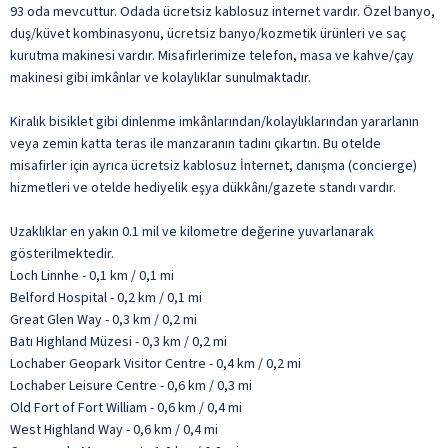
93 oda mevcuttur. Odada ücretsiz kablosuz internet vardır. Özel banyo,
duş/küvet kombinasyonu, ücretsiz banyo/kozmetik ürünleri ve saç
kurutma makinesi vardır. Misafirlerimize telefon, masa ve kahve/çay
makinesi gibi imkânlar ve kolaylıklar sunulmaktadır.
Kiralık bisiklet gibi dinlenme imkânlarından/kolaylıklarından yararlanın
veya zemin katta teras ile manzaranın tadını çıkartın. Bu otelde
misafirler için ayrıca ücretsiz kablosuz İnternet, danışma (concierge)
hizmetleri ve otelde hediyelik eşya dükkânı/gazete standı vardır.
Uzaklıklar en yakın 0.1 mil ve kilometre değerine yuvarlanarak
gösterilmektedir.
Loch Linnhe - 0,1 km / 0,1 mi
Belford Hospital - 0,2 km / 0,1 mi
Great Glen Way - 0,3 km / 0,2 mi
Batı Highland Müzesi - 0,3 km / 0,2 mi
Lochaber Geopark Visitor Centre - 0,4 km / 0,2 mi
Lochaber Leisure Centre - 0,6 km / 0,3 mi
Old Fort of Fort William - 0,6 km / 0,4 mi
West Highland Way - 0,6 km / 0,4 mi