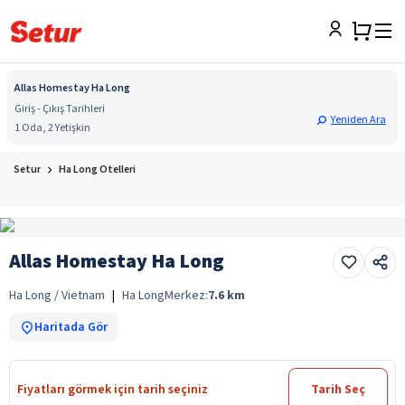
Allas Homestay Ha Long
Giriş - Çıkış Tarihleri
Yeniden Ara
1 Oda, 2 Yetişkin
Setur
Ha Long Otelleri
Allas Homestay Ha Long
Ha Long / Vietnam
|
Ha Long
Merkez:
7.6
km
Haritada Gör
Fiyatları görmek için tarih seçiniz
Tarih Seç