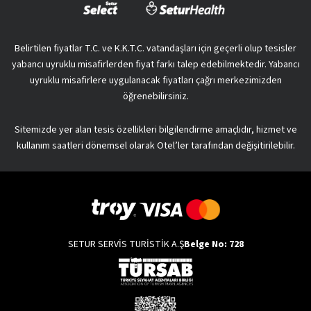
Belirtilen fiyatlar T.C. ve K.K.T.C. vatandaşları için geçerli olup tesisler
yabancı uyruklu misafirlerden fiyat farkı talep edebilmektedir. Yabancı
uyruklu misafirlere uygulanacak fiyatları çağrı merkezimizden
öğrenebilirsiniz.
Sitemizde yer alan tesis özellikleri bilgilendirme amaçlıdır, hizmet ve
kullanım saatleri dönemsel olarak Otel’ler tarafından değişitirilebilir.
SETUR SERVİS TURİSTİK A.Ş
Belge No: 728