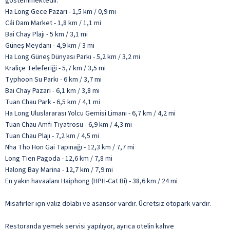
gösterilmektedir.
Ha Long Gece Pazarı - 1,5 km / 0,9 mi
Cái Dam Market - 1,8 km / 1,1 mi
Bai Chay Plajı - 5 km / 3,1 mi
Güneş Meydanı - 4,9 km / 3 mi
Ha Long Güneş Dünyası Parkı - 5,2 km / 3,2 mi
Kraliçe Teleferiği - 5,7 km / 3,5 mi
Typhoon Su Parkı - 6 km / 3,7 mi
Bai Chay Pazarı - 6,1 km / 3,8 mi
Tuan Chau Park - 6,5 km / 4,1 mi
Ha Long Uluslararası Yolcu Gemisi Limanı - 6,7 km / 4,2 mi
Tuan Chau Amfi Tiyatrosu - 6,9 km / 4,3 mi
Tuan Chau Plajı - 7,2 km / 4,5 mi
Nha Tho Hon Gai Tapınağı - 12,3 km / 7,7 mi
Long Tien Pagoda - 12,6 km / 7,8 mi
Halong Bay Marina - 12,7 km / 7,9 mi
En yakın havaalanı Haiphong (HPH-Cat Bi) - 38,6 km / 24 mi
Misafirler için valiz dolabı ve asansör vardır. Ücretsiz otopark vardır.
Restoranda yemek servisi yapılıyor, ayrıca otelin kahve