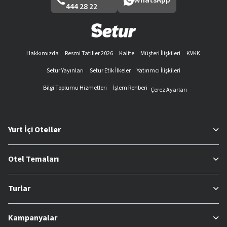
WhatsApp
444 28 22
Hakkımızda
Resmi Tatiller 2026
Kalite
Müşteri İlişkileri
KVKK
Setur Yayınları
Setur Etik İlkeler
Yatırımcı İlişkileri
Bilgi Toplumu Hizmetleri
İşlem Rehberi
Çerez Ayarları
Yurt İçi Oteller
Otel Temaları
Turlar
Kampanyalar