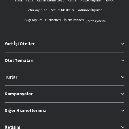
Hakkımızda
Resmi Tatiller 2026
Kalite
Müşteri İlişkileri
KVKK
Setur Yayınları
Setur Etik İlkeler
Yatırımcı İlişkileri
Bilgi Toplumu Hizmetleri
İşlem Rehberi
Çerez Ayarları
Yurt İçi Oteller
Otel Temaları
Turlar
Kampanyalar
Diğer Hizmetlerimiz
İletişim