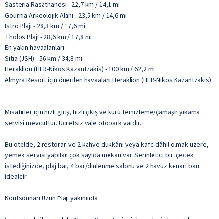
Sasteria Rasathanesi - 22,7 km / 14,1 mi
Gournia Arkeolojik Alanı - 23,5 km / 14,6 mi
Istro Plajı - 28,3 km / 17,6 mi
Tholos Plajı - 28,6 km / 17,8 mi
En yakın havaalanları:
Sitia (JSH) - 56 km / 34,8 mi
Heraklion (HER-Nikos Kazantzakis) - 100 km / 62,2 mi
Almyra Resort için önerilen havaalanı Heraklion (HER-Nikos Kazantzakis).
Misafirler için hızlı giriş, hızlı çıkış ve kuru temizleme/çamaşır yıkama
servisi mevcuttur. Ücretsiz vale otopark vardır.
Bu otelde, 2 restoran ve 2 kahve dükkânı veya kafe dâhil olmak üzere,
yemek servisi yapılan çok sayıda mekan var. Serinletici bir içecek
istediğinizde, plaj bar, 4 bar/dinlenme salonu ve 2 havuz kenarı barı
idealdir.
Koutsounari Uzun Plajı yakınında