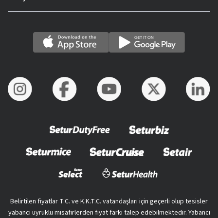
Belirtilen fiyatlar T.C. ve K.K.T.C. vatandaşları için geçerli olup tesisler
yabancı uyruklu misafirlerden fiyat farkı talep edebilmektedir. Yabancı