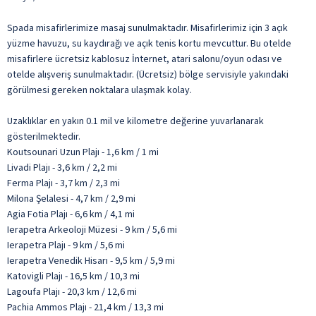
Spada misafirlerimize masaj sunulmaktadır. Misafirlerimiz için 3 açık
yüzme havuzu, su kaydırağı ve açık tenis kortu mevcuttur. Bu otelde
misafirlere ücretsiz kablosuz İnternet, atari salonu/oyun odası ve
otelde alışveriş sunulmaktadır. (Ücretsiz) bölge servisiyle yakındaki
görülmesi gereken noktalara ulaşmak kolay.
Uzaklıklar en yakın 0.1 mil ve kilometre değerine yuvarlanarak
gösterilmektedir.
Koutsounari Uzun Plajı - 1,6 km / 1 mi
Livadi Plajı - 3,6 km / 2,2 mi
Ferma Plajı - 3,7 km / 2,3 mi
Milona Şelalesi - 4,7 km / 2,9 mi
Agia Fotia Plajı - 6,6 km / 4,1 mi
Ierapetra Arkeoloji Müzesi - 9 km / 5,6 mi
Ierapetra Plajı - 9 km / 5,6 mi
Ierapetra Venedik Hisarı - 9,5 km / 5,9 mi
Katovigli Plajı - 16,5 km / 10,3 mi
Lagoufa Plajı - 20,3 km / 12,6 mi
Pachia Ammos Plajı - 21,4 km / 13,3 mi