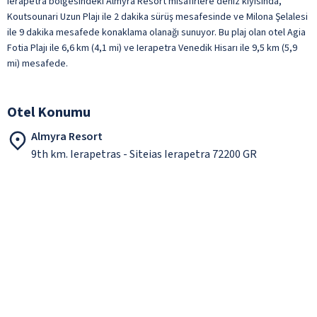
Ierapetra bölgesindeki Almyra Resort misafirlere deniz kıyısında,
Koutsounari Uzun Plajı ile 2 dakika sürüş mesafesinde ve Milona Şelalesi
ile 9 dakika mesafede konaklama olanağı sunuyor. Bu plaj olan otel Agia
Fotia Plajı ile 6,6 km (4,1 mi) ve Ierapetra Venedik Hisarı ile 9,5 km (5,9
mi) mesafede.
Otel Konumu
Almyra Resort
9th km. Ierapetras - Siteias Ierapetra 72200 GR