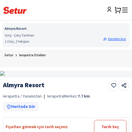
Almyra Resort
Giriş - Çıkış Tarihleri
Yeniden Ara
1 Oda, 2 Yetişkin
Setur
Ierapetra Otelleri
Almyra Resort
Ierapetra / Yunanistan
|
Ierapetra
Merkez:
7.7
km
Haritada Gör
Fiyatları görmek için tarih seçiniz
Tarih Seç