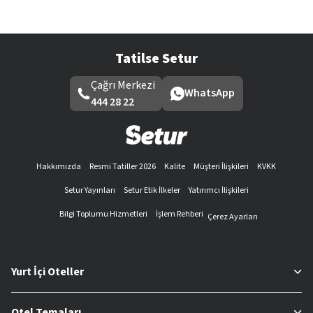
Tatilse Setur
Çağrı Merkezi
WhatsApp
444 28 22
Hakkımızda
Resmi Tatiller 2026
Kalite
Müşteri İlişkileri
KVKK
Setur Yayınları
Setur Etik İlkeler
Yatırımcı İlişkileri
Bilgi Toplumu Hizmetleri
İşlem Rehberi
Çerez Ayarları
Yurt İçi Oteller
Otel Temaları