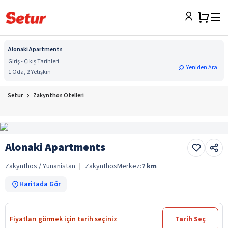
Alonaki Apartments
Giriş - Çıkış Tarihleri
Yeniden Ara
1 Oda, 2 Yetişkin
Setur
Zakynthos Otelleri
Alonaki Apartments
Zakynthos / Yunanistan
|
Zakynthos
Merkez:
7
km
Haritada Gör
Fiyatları görmek için tarih seçiniz
Tarih Seç