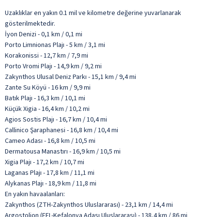
Uzaklıklar en yakın 0.1 mil ve kilometre değerine yuvarlanarak
gösterilmektedir.
İyon Denizi - 0,1 km / 0,1 mi
Porto Limnionas Plajı - 5 km / 3,1 mi
Korakonissi - 12,7 km / 7,9 mi
Porto Vromi Plajı - 14,9 km / 9,2 mi
Zakynthos Ulusal Deniz Parkı - 15,1 km / 9,4 mi
Zante Su Köyü - 16 km / 9,9 mi
Batık Plajı - 16,3 km / 10,1 mi
Küçük Xigia - 16,4 km / 10,2 mi
Agios Sostis Plajı - 16,7 km / 10,4 mi
Callinico Şaraphanesi - 16,8 km / 10,4 mi
Cameo Adası - 16,8 km / 10,5 mi
Dermatousa Manastırı - 16,9 km / 10,5 mi
Xigia Plajı - 17,2 km / 10,7 mi
Laganas Plajı - 17,8 km / 11,1 mi
Alykanas Plajı - 18,9 km / 11,8 mi
En yakın havaalanları:
Zakynthos (ZTH-Zakynthos Uluslararası) - 23,1 km / 14,4 mi
Argostolion (EFL-Kefalonya Adası Uluslararası) - 138,4 km / 86 mi