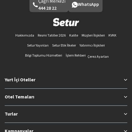
Çağrı Merkezi
WhatsApp
444 28 22
Hakkımızda
Resmi Tatiller 2026
Kalite
Müşteri İlişkileri
KVKK
Setur Yayınları
Setur Etik İlkeler
Yatırımcı İlişkileri
Bilgi Toplumu Hizmetleri
İşlem Rehberi
Çerez Ayarları
Yurt İçi Oteller
Otel Temaları
Turlar
Kampanyalar