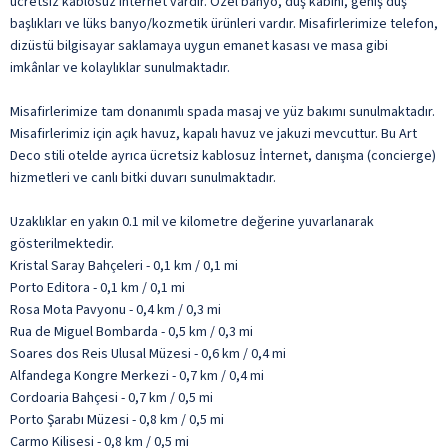
ücretsiz kablosuz internet vardır. Özel banyo, duş kabini, geniş duş
başlıkları ve lüks banyo/kozmetik ürünleri vardır. Misafirlerimize telefon,
dizüstü bilgisayar saklamaya uygun emanet kasası ve masa gibi
imkânlar ve kolaylıklar sunulmaktadır.
Misafirlerimize tam donanımlı spada masaj ve yüz bakımı sunulmaktadır.
Misafirlerimiz için açık havuz, kapalı havuz ve jakuzi mevcuttur. Bu Art
Deco stili otelde ayrıca ücretsiz kablosuz İnternet, danışma (concierge)
hizmetleri ve canlı bitki duvarı sunulmaktadır.
Uzaklıklar en yakın 0.1 mil ve kilometre değerine yuvarlanarak
gösterilmektedir.
Kristal Saray Bahçeleri - 0,1 km / 0,1 mi
Porto Editora - 0,1 km / 0,1 mi
Rosa Mota Pavyonu - 0,4 km / 0,3 mi
Rua de Miguel Bombarda - 0,5 km / 0,3 mi
Soares dos Reis Ulusal Müzesi - 0,6 km / 0,4 mi
Alfandega Kongre Merkezi - 0,7 km / 0,4 mi
Cordoaria Bahçesi - 0,7 km / 0,5 mi
Porto Şarabı Müzesi - 0,8 km / 0,5 mi
Carmo Kilisesi - 0,8 km / 0,5 mi