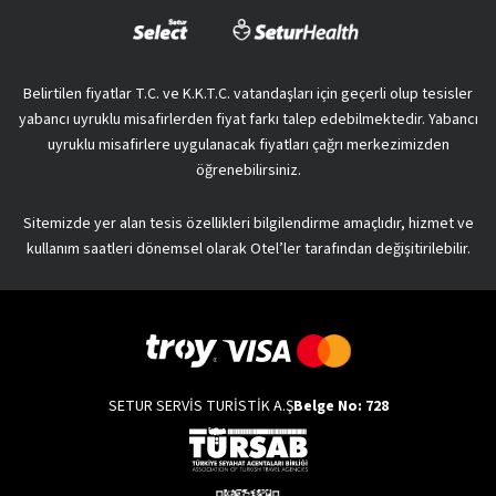
Belirtilen fiyatlar T.C. ve K.K.T.C. vatandaşları için geçerli olup tesisler
yabancı uyruklu misafirlerden fiyat farkı talep edebilmektedir. Yabancı
uyruklu misafirlere uygulanacak fiyatları çağrı merkezimizden
öğrenebilirsiniz.
Sitemizde yer alan tesis özellikleri bilgilendirme amaçlıdır, hizmet ve
kullanım saatleri dönemsel olarak Otel’ler tarafından değişitirilebilir.
SETUR SERVİS TURİSTİK A.Ş
Belge No: 728