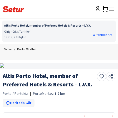
Altis Porto Hotel, member of Preferred Hotels & Resorts – L.V.X.
Giriş - Çıkış Tarihleri
Yeniden Ara
1 Oda, 2 Yetişkin
Setur
Porto Otelleri
Altis Porto Hotel, member of
Preferred Hotels & Resorts – L.V.X.
Porto / Portekiz
|
Porto
Merkez:
1.2
km
Haritada Gör