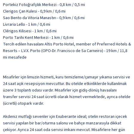
Portekiz Fotoğrafçılık Merkezi - 0,8 km / 0,5 mi
Clerigos Çan Kulesi - 0,9 km / 0,6 mi
Sao Bento da Vitoria Manastırı - 0,9 km / 0,6 mi
Livraria Lello - 1 km / 0,6 mi
Clérigos Kilisesi - 1 km / 0,6 mi
Porto Tarihi Kent Merkezi - 1 km / 0,6 mi
Tercih edilen havaalanı Altis Porto Hotel, member of Preferred Hotels &
Resorts – L.V.X. Porto (OPO-Dr. Francisco de Sa Carneiro) - 19 km / 11,8
mi mesafede
Misafirler için limuzin hizmeti, kuru temizleme/çamaşır yıkama servisi ve
24 saat açık resepsiyon mevcuttur. Bu otelde etkinliklerde kullanılmak
üzere 3 toplantı odası vardır. Misafirler için gidiş-dönüş havaalanı
transfer servisi 24 saat ücretli olarak hizmet vermektedir, ayrıca otelde
(ücretli) otopark vardır.
Akdeniz mutfağı sevenler için Exuberante ideal; otelin restoran içecek
servisi yapılan bir bar/oturma salonu ve bahçe manzarasıyla dikkat
çekiyor. Ayrıca 24 saat oda servisi imkanı mevcut. Misafirlere her gün