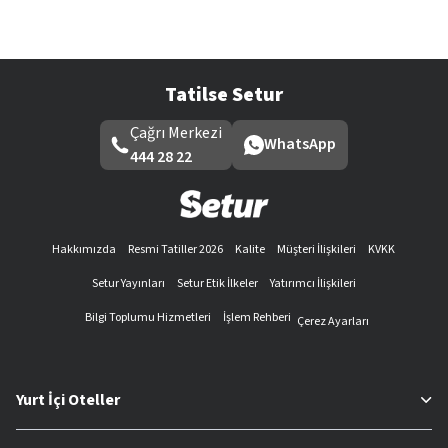
Tatilse Setur
Çağrı Merkezi
WhatsApp
444 28 22
Hakkımızda
Resmi Tatiller 2026
Kalite
Müşteri İlişkileri
KVKK
Setur Yayınları
Setur Etik İlkeler
Yatırımcı İlişkileri
Bilgi Toplumu Hizmetleri
İşlem Rehberi
Çerez Ayarları
Yurt İçi Oteller