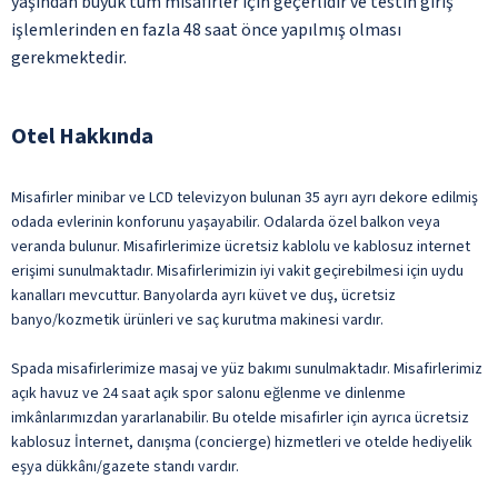
yaşından büyük tüm misafirler için geçerlidir ve testin giriş
işlemlerinden en fazla 48 saat önce yapılmış olması
gerekmektedir.
Otel Hakkında
Misafirler minibar ve LCD televizyon bulunan 35 ayrı ayrı dekore edilmiş
odada evlerinin konforunu yaşayabilir. Odalarda özel balkon veya
veranda bulunur. Misafirlerimize ücretsiz kablolu ve kablosuz internet
erişimi sunulmaktadır. Misafirlerimizin iyi vakit geçirebilmesi için uydu
kanalları mevcuttur. Banyolarda ayrı küvet ve duş, ücretsiz
banyo/kozmetik ürünleri ve saç kurutma makinesi vardır.
Spada misafirlerimize masaj ve yüz bakımı sunulmaktadır. Misafirlerimiz
açık havuz ve 24 saat açık spor salonu eğlenme ve dinlenme
imkânlarımızdan yararlanabilir. Bu otelde misafirler için ayrıca ücretsiz
kablosuz İnternet, danışma (concierge) hizmetleri ve otelde hediyelik
eşya dükkânı/gazete standı vardır.