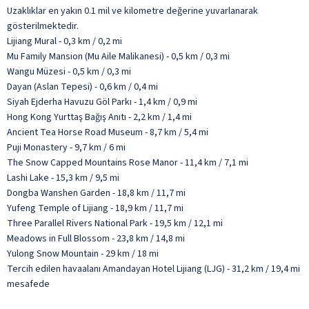
Uzaklıklar en yakın 0.1 mil ve kilometre değerine yuvarlanarak
gösterilmektedir.
Lijiang Mural - 0,3 km / 0,2 mi
Mu Family Mansion (Mu Aile Malikanesi) - 0,5 km / 0,3 mi
Wangu Müzesi - 0,5 km / 0,3 mi
Dayan (Aslan Tepesi) - 0,6 km / 0,4 mi
Siyah Ejderha Havuzu Göl Parkı - 1,4 km / 0,9 mi
Hong Kong Yurttaş Bağış Anıtı - 2,2 km / 1,4 mi
Ancient Tea Horse Road Museum - 8,7 km / 5,4 mi
Puji Monastery - 9,7 km / 6 mi
The Snow Capped Mountains Rose Manor - 11,4 km / 7,1 mi
Lashi Lake - 15,3 km / 9,5 mi
Dongba Wanshen Garden - 18,8 km / 11,7 mi
Yufeng Temple of Lijiang - 18,9 km / 11,7 mi
Three Parallel Rivers National Park - 19,5 km / 12,1 mi
Meadows in Full Blossom - 23,8 km / 14,8 mi
Yulong Snow Mountain - 29 km / 18 mi
Tercih edilen havaalanı Amandayan Hotel Lijiang (LJG) - 31,2 km / 19,4 mi
mesafede