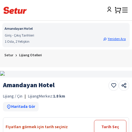
Amandayan Hotel
Giriş - Çıkış Tarihleri
Yeniden Ara
1 Oda, 2 Yetişkin
Setur
Lijiang Otelleri
Amandayan Hotel
Lijiang / Çin
|
Lijiang
Merkez:
1.8
km
Haritada Gör
Fiyatları görmek için tarih seçiniz
Tarih Seç