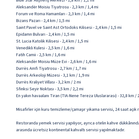
Blue Star Alışveriş Merkezi - 1,8 km / 1,1 mi
Aleksandër Moisiu Tiyatrosu - 2,3 km / 1,4 mi
Forum ve Roma Hamamları - 2,3 km / 1,4 mi
Bizans Pazarı - 2,4 km / 1,5 mi
Saint Pavel ve Saint Ast Ortodoks Kilisesi - 2,4 km / 1,5 mi
Epidamn Bulvarı - 2,4 km / 1,5 mi
St. Lucia Katolik Kilisesi - 2,4 km / 1,5 mi
Venedikli Kulesi - 2,5 km / 1,6 mi
Fatih Camii - 2,5 km / 1,6 mi
Aleksandër Moisiu Müze Evi - 2,6 km / 1,6 mi
Durrës Amfi Tiyatrosu - 2,7 km / 1,7 mi
Durrës Arkeoloji Müzesi - 3,1 km / 1,9 mi
Durrës Kraliyet Villası - 3,2 km / 2 mi
Sfinksi Seyir Noktası - 3,5 km / 2,2 mi
En yakın havaalanı Tiran (TIA-Nene Tereza Uluslararası) - 32,8 km / 
Misafirler için kuru temizleme/çamaşır yıkama servisi, 24 saat açık 
Restoranda yemek servisi yapılıyor, ayrıca otelin kahve dükkânında/
arasında ücretsiz kontinental kahvaltı servisi yapılmaktadır.