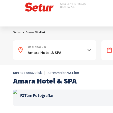
Setur Servis Turistik A.Ş.
Belge No: 728
Setur
Durres Otelleri
Otel / Konum
Durres / Arnavutluk
|
Durres
Merkez:
2.1
km
Amara Hotel & SPA
Tüm Fotoğraflar