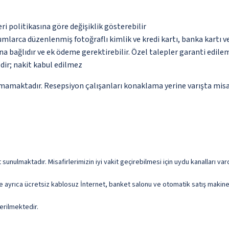
eri politikasına göre değişiklik gösterebilir
umlarca düzenlenmiş fotoğraflı kimlik ve kredi kartı, banka kartı v
na bağlıdır ve ek ödeme gerektirebilir. Özel talepler garanti edile
dir; nakit kabul edilmez
mamaktadır. Resepsiyon çalışanları konaklama yerine varışta misafi
sunulmaktadır. Misafirlerimizin iyi vakit geçirebilmesi için uydu kanalları va
e ayrıca ücretsiz kablosuz İnternet, banket salonu ve otomatik satış makine
erilmektedir.