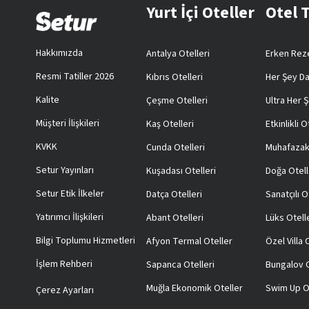
Yurt İçi Oteller
Otel 
Hakkımızda
Antalya Otelleri
Erken Reze
Resmi Tatiller 2026
Kıbrıs Otelleri
Her Şey Da
Kalite
Çeşme Otelleri
Ultra Her Ş
Müşteri İlişkileri
Kaş Otelleri
Etkinlikli O
KVKK
Cunda Otelleri
Muhafazak
Setur Yayınları
Kuşadası Otelleri
Doğa Otell
Setur Etik İlkeler
Datça Otelleri
Sanatçılı O
Yatırımcı İlişkileri
Abant Otelleri
Lüks Otell
Bilgi Toplumu Hizmetleri
Afyon Termal Oteller
Özel Villa
İşlem Rehberi
Sapanca Otelleri
Bungalov O
Muğla Ekonomik Oteller
Swim Up O
Çerez Ayarları