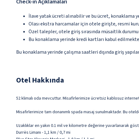
Check-in Açıklamaları
İlave yatak ücreti alınabilir ve bu ücret, konaklama y
Olası ekstra harcamalar için otele girişte, resmi kur
Özel talepler, otele giriş sırasında müsaitlik durumu
Bu konaklama yerinde kredi kartları kabul edilmekte
Bu konaklama yerinde çalışma saatleri dışında giriş yapıla
Otel Hakkında
52 klimalı oda mevcuttur. Misafirlerimize ücretsiz kablosuz internet 
Misafirlerimize tam donanımlı spada masaj sunulmaktadır. Bu oteld
Uzaklıklar en yakın 0.1 mil ve kilometre değerine yuvarlanarak göst
Durrës Limanı - 1,1 km / 0,7 mi