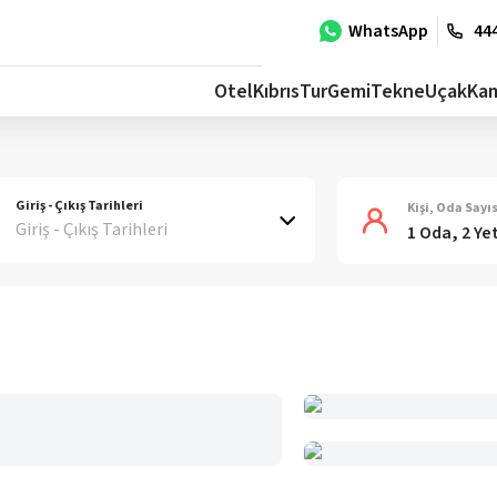
WhatsApp
444
Otel
Kıbrıs
Tur
Gemi
Tekne
Uçak
Ka
Giriş - Çıkış Tarihleri
Kişi, Oda Sayıs
Giriş - Çıkış Tarihleri
1 Oda, 2 Ye