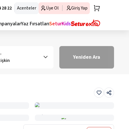
 28 22
Acenteler
Üye Ol
Giriş Yap
mpanyalar
Yaz Fırsatları
SeturKids
ı
Yeniden Ara
tişkin
Haritada Gör