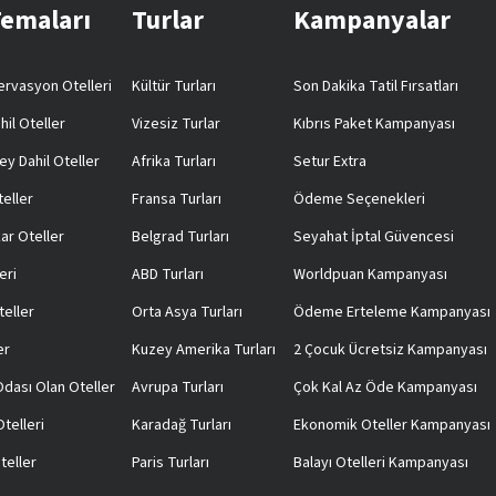
Temaları
Turlar
Kampanyalar
rvasyon Otelleri
Kültür Turları
Son Dakika Tatil Fırsatları
hil Oteller
Vizesiz Turlar
Kıbrıs Paket Kampanyası
ey Dahil Oteller
Afrika Turları
Setur Extra
teller
Fransa Turları
Ödeme Seçenekleri
ar Oteller
Belgrad Turları
Seyahat İptal Güvencesi
eri
ABD Turları
Worldpuan Kampanyası
teller
Orta Asya Turları
Ödeme Erteleme Kampanyası
er
Kuzey Amerika Turları
2 Çocuk Ücretsiz Kampanyası
 Odası Olan Oteller
Avrupa Turları
Çok Kal Az Öde Kampanyası
telleri
Karadağ Turları
Ekonomik Oteller Kampanyası
teller
Paris Turları
Balayı Otelleri Kampanyası