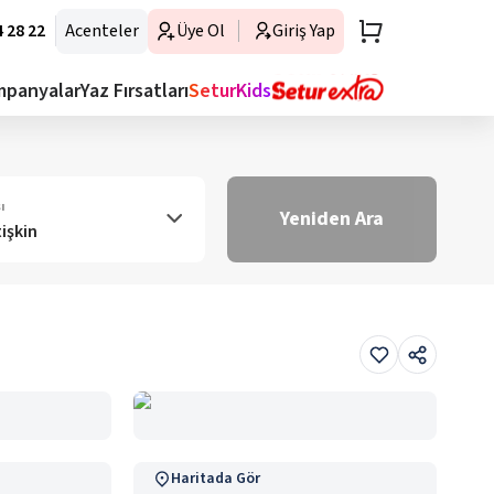
 28 22
Acenteler
Üye Ol
Giriş Yap
mpanyalar
Yaz Fırsatları
SeturKids
ı
Yeniden Ara
tişkin
Haritada Gör