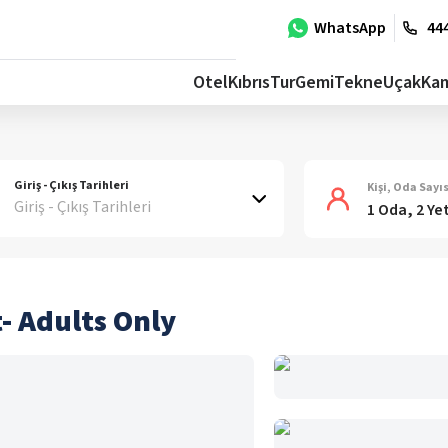
WhatsApp
444
Otel
Kıbrıs
Tur
Gemi
Tekne
Uçak
Ka
Giriş - Çıkış Tarihleri
Kişi, Oda Sayıs
Giriş - Çıkış Tarihleri
1 Oda, 2 Ye
 Adults Only