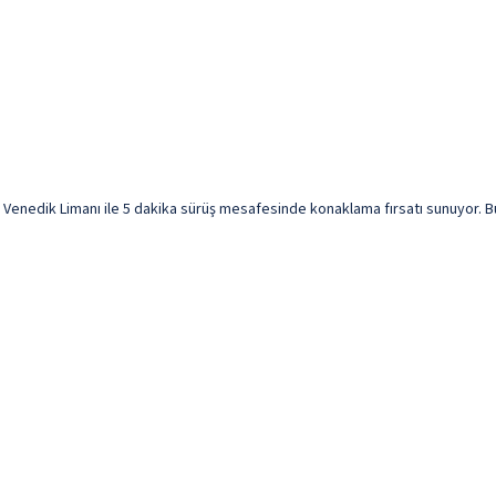
enedik Limanı ile 5 dakika sürüş mesafesinde konaklama fırsatı sunuyor. Bu pl