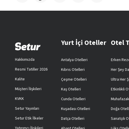
Yurt İçi Oteller
Otel 
Hakkımızda
Antalya Otelleri
Erken Reze
Resmi Tatiller 2026
Kıbrıs Otelleri
Her Şey Da
Kalite
Çeşme Otelleri
Ultra Her Ş
Müşteri İlişkileri
Kaş Otelleri
Etkinlikli O
KVKK
Cunda Otelleri
Muhafazak
Setur Yayınları
Kuşadası Otelleri
Doğa Otell
Setur Etik İlkeler
Datça Otelleri
Sanatçılı O
Yatırımcı İlişkileri
Abant Otelleri
Lüks Otell