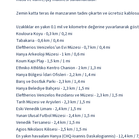
Zemin katta teras ile manzaranın tadını çıkartın ve ücretsiz kablosu
Uzaklıklar en yakın 0.1 mil ve kilometre değerine yuvarlanarak göst
Kouloura Koyu - 0,3 km / 0,2 mi
Tabakaria - 0,6 km / 0,4 mi
Eleftherios Venizelos’un Evi Müzesi - 0,7 km / 0,4 mi
Hanya Arkeoloji Müzesi - 1 km / 0,6 mi
Koum Kapi Plajı - 1,5 km / 1 mi
Ethniko Athlitiko Kentro Chanion - 2 km / 1,3 mi
Hanya Bölgesi İdari Ofisleri - 2,2 km / 1,4 mi
Barış ve Dostluk Parkı - 2,3 km / 1,4 mi
Hanya Belediye Bahçesi - 2,3 km / 1,5 mi
Eleftherios Venizelos Rezidansı ve Müzesi - 2,3 km / 1,5 mi
Tarih Müzesi ve Arşivleri - 2,3 km / 1,5 mi
Eski Venedik Limanı - 2,4 km / 1,5 mi
Yunan Ulusal Futbol Müzesi - 2,4 km / 1,5 mi
Venedik Tersanesi - 2,4 km / 1,5 mi
Agios Nikolaos Kilisesi - 2,5 km / 1,5 mi
En yakın havaalanı Hanya (CHQ-Ioannis Daskalogiannis) - 12,4 km / 7