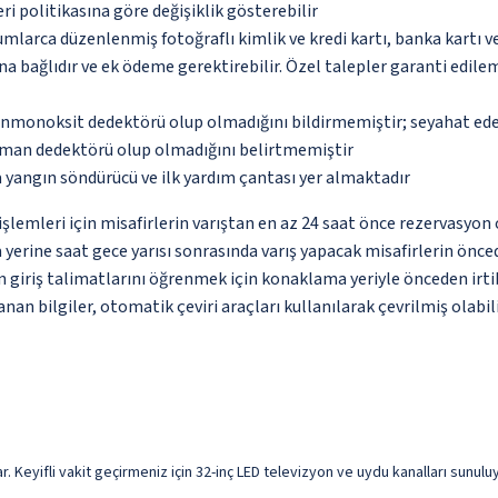
eri politikasına göre değişiklik gösterebilir
umlarca düzenlenmiş fotoğraflı kimlik ve kredi kartı, banka kartı v
na bağlıdır ve ek ödeme gerektirebilir. Özel talepler garanti edile
monoksit dedektörü olup olmadığını bildirmemiştir; seyahat ederke
uman dedektörü olup olmadığını belirtmemiştir
 yangın söndürücü ve ilk yardım çantası yer almaktadır
lemleri için misafirlerin varıştan en az 24 saat önce rezervasyon 
yerine saat gece yarısı sonrasında varış yapacak misafirlerin önce
in giriş talimatlarını öğrenmek için konaklama yeriyle önceden irti
nan bilgiler, otomatik çeviri araçları kullanılarak çevrilmiş olabili
Keyifli vakit geçirmeniz için 32-inç LED televizyon ve uydu kanalları sunuluyo