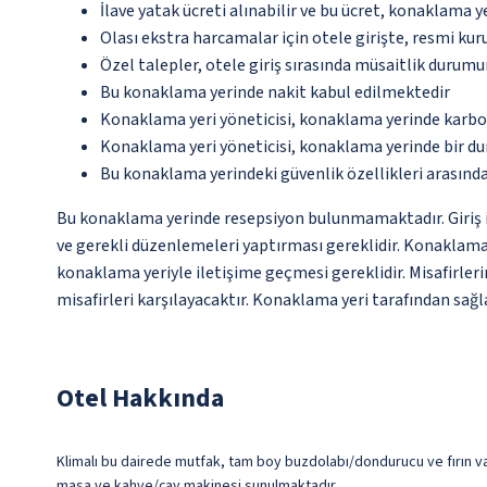
İlave yatak ücreti alınabilir ve bu ücret, konaklama y
Olası ekstra harcamalar için otele girişte, resmi kur
Özel talepler, otele giriş sırasında müsaitlik durumu
Bu konaklama yerinde nakit kabul edilmektedir
Konaklama yeri yöneticisi, konaklama yerinde karbon
Konaklama yeri yöneticisi, konaklama yerinde bir d
Bu konaklama yerindeki güvenlik özellikleri arasında
Bu konaklama yerinde resepsiyon bulunmamaktadır. Giriş iş
ve gerekli düzenlemeleri yaptırması gereklidir. Konaklama 
konaklama yeriyle iletişime geçmesi gereklidir. Misafirler
misafirleri karşılayacaktır. Konaklama yeri tarafından sağla
Otel Hakkında
Klimalı bu dairede mutfak, tam boy buzdolabı/dondurucu ve fırın var. 
masa ve kahve/çay makinesi sunulmaktadır.