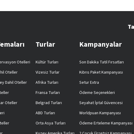
Ta
Temaları
Turlar
Kampanyalar
rvasyon Otelleri
Kültür Turları
Son Dakika Tatil Fırsatları
hil Oteller
Vizesiz Turlar
Kıbrıs Paket Kampanyası
ey Dahil Oteller
Afrika Turları
Setur Extra
teller
Fransa Turları
Ödeme Seçenekleri
ar Oteller
Belgrad Turları
Seyahat İptal Güvencesi
eri
ABD Turları
Worldpuan Kampanyası
teller
Orta Asya Turları
Ödeme Erteleme Kampanyası
er
Kuzey Amerika Turları
2 Çocuk Ücretsiz Kampanyası