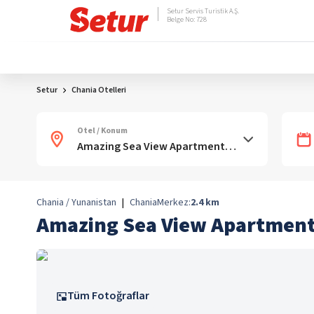
Setur Servis Turistik A.Ş.
Belge No: 728
Setur
Chania Otelleri
Otel / Konum
Chania / Yunanistan
|
Chania
Merkez:
2.4
km
Amazing Sea View Apartment-
Tüm Fotoğraflar