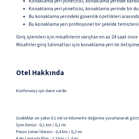
Konaklama yeri yöneticisi, konaklama yerinde karbon
Konaklama yeri yöneticisi, konaklama yerinde bir d
Bu konaklama yerindeki güvenlik özellikleri arasında
Bu konaklama yeri profesyonel bir şekilde temizleni
Giriş işlemleri için misafirlerin varıştan en az 24 saat ön
Misafirler giriş talimatları için konaklama yeri ile iletişi
Otel Hakkında
Konforunuz için daire vardır.
Uzaklıklar en yakın 0.1 mil ve kilometre değerine yuvarlanarak göst
İyon Denizi - 0,1 km / 0,1 mi
Paxos Liman İdaresi - 0,4 km / 0,2 mi
Kaki Langada Plajı - 2,3 km / 1,4 mi