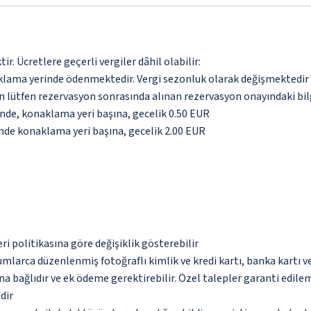
. Ücretlere geçerli vergiler dâhil olabilir:
aklama yerinde ödenmektedir. Vergi sezonluk olarak değişmektedir
için lütfen rezervasyon sonrasında alınan rezervasyon onayındaki bil
inde, konaklama yeri başına, gecelik 0.50 EUR
inde konaklama yeri başına, gecelik 2.00 EUR
eri politikasına göre değişiklik gösterebilir
umlarca düzenlenmiş fotoğraflı kimlik ve kredi kartı, banka kartı v
na bağlıdır ve ek ödeme gerektirebilir. Özel talepler garanti edile
dir