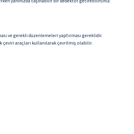
n yanınızda taşınabilir bir dedektör getirebilirsiniz.
ması ve gerekli düzenlemeleri yaptırması gereklidir.
çeviri araçları kullanılarak çevrilmiş olabilir.