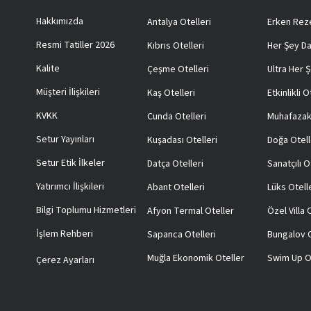
Hakkımızda
Antalya Otelleri
Erken Reze
Resmi Tatiller 2026
Kıbrıs Otelleri
Her Şey Da
Kalite
Çeşme Otelleri
Ultra Her Ş
Müşteri İlişkileri
Kaş Otelleri
Etkinlikli O
KVKK
Cunda Otelleri
Muhafazak
Setur Yayınları
Kuşadası Otelleri
Doğa Otell
Setur Etik İlkeler
Datça Otelleri
Sanatçılı O
Yatırımcı İlişkileri
Abant Otelleri
Lüks Otell
Bilgi Toplumu Hizmetleri
Afyon Termal Oteller
Özel Villa
İşlem Rehberi
Sapanca Otelleri
Bungalov O
Muğla Ekonomik Oteller
Swim Up O
Çerez Ayarları