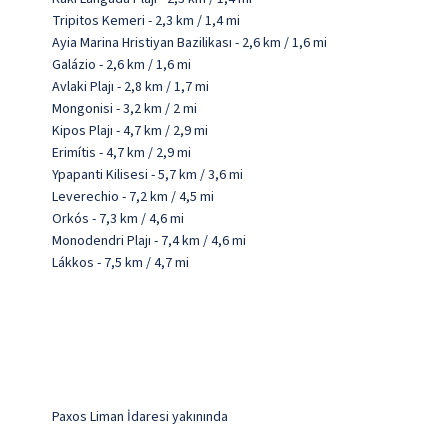
Tripitos Kemeri - 2,3 km / 1,4 mi
Ayia Marina Hristiyan Bazilikası - 2,6 km / 1,6 mi
Galázio - 2,6 km / 1,6 mi
Avlaki Plajı - 2,8 km / 1,7 mi
Mongonisi - 3,2 km / 2 mi
Kipos Plajı - 4,7 km / 2,9 mi
Erimítis - 4,7 km / 2,9 mi
Ypapanti Kilisesi - 5,7 km / 3,6 mi
Leverechio - 7,2 km / 4,5 mi
Orkós - 7,3 km / 4,6 mi
Monodendri Plajı - 7,4 km / 4,6 mi
Lákkos - 7,5 km / 4,7 mi
Paxos Liman İdaresi yakınında