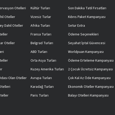
rvasyon Otelleri
Kültür Turları
Son Dakika Tatil Fırsatları
hil Oteller
Vizesiz Turlar
Kıbrıs Paket Kampanyası
ey Dahil Oteller
Afrika Turları
Setur Extra
teller
Fransa Turları
Ödeme Seçenekleri
ar Oteller
Belgrad Turları
Seyahat İptal Güvencesi
eri
ABD Turları
Worldpuan Kampanyası
teller
Orta Asya Turları
Ödeme Erteleme Kampanyası
er
Kuzey Amerika Turları
2 Çocuk Ücretsiz Kampanyası
 Odası Olan Oteller
Avrupa Turları
Çok Kal Az Öde Kampanyası
telleri
Karadağ Turları
Ekonomik Oteller Kampanyası
teller
Paris Turları
Balayı Otelleri Kampanyası