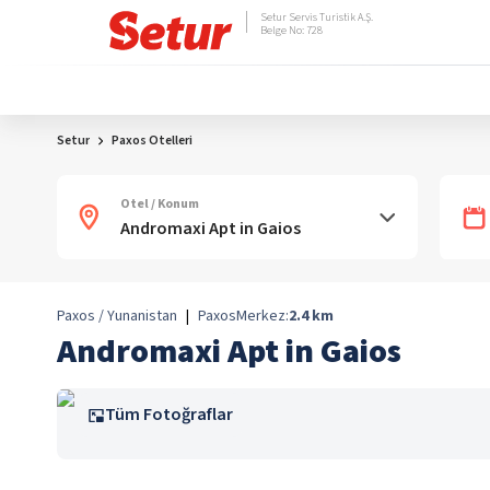
Setur Servis Turistik A.Ş.
Belge No: 728
Setur
Paxos Otelleri
Otel / Konum
Paxos / Yunanistan
|
Paxos
Merkez:
2.4
km
Andromaxi Apt in Gaios
Tüm Fotoğraflar