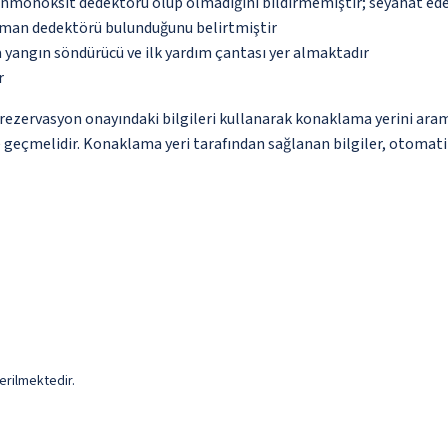
monoksit dedektörü olup olmadığını bildirmemiştir; seyahat ederke
uman dedektörü bulunduğunu belirtmiştir
 yangın söndürücü ve ilk yardım çantası yer almaktadır
r
ce rezervasyon onayındaki bilgileri kullanarak konaklama yerini ara
me geçmelidir. Konaklama yeri tarafından sağlanan bilgiler, otomatik 
erilmektedir.