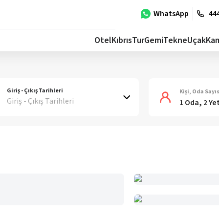
WhatsApp
444
Otel
Kıbrıs
Tur
Gemi
Tekne
Uçak
Ka
Giriş - Çıkış Tarihleri
Kişi, Oda Sayıs
Giriş - Çıkış Tarihleri
1 Oda, 2 Ye