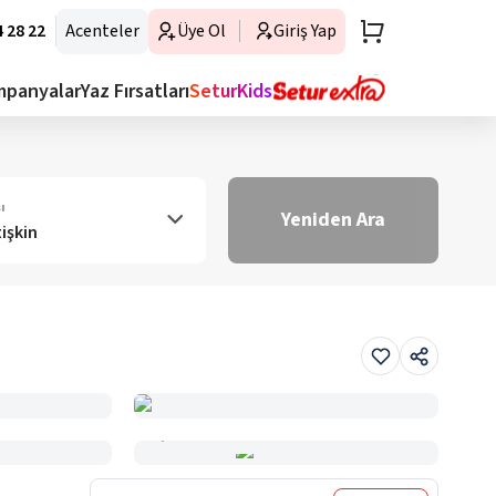
 28 22
Acenteler
Üye Ol
Giriş Yap
mpanyalar
Yaz Fırsatları
SeturKids
ı
Yeniden Ara
tişkin
Haritada Gör