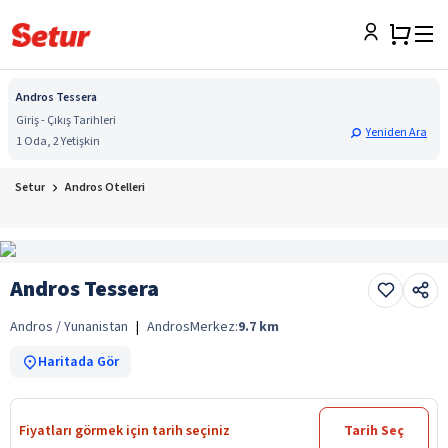
Andros Tessera
Giriş - Çıkış Tarihleri
Yeniden Ara
1 Oda, 2 Yetişkin
Setur
Andros Otelleri
Andros Tessera
Andros / Yunanistan
|
Andros
Merkez:
9.7
km
Haritada Gör
Fiyatları görmek için tarih seçiniz
Tarih Seç