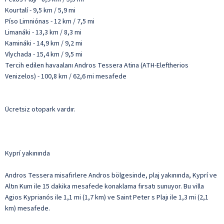
Kourtalí - 9,5 km / 5,9 mi
Píso Limniónas - 12 km / 7,5 mi
Limanáki - 13,3 km / 8,3 mi
Kamináki - 14,9 km / 9,2 mi
Vlychada - 15,4 km / 9,5 mi
Tercih edilen havaalanı Andros Tessera Atina (ATH-Eleftherios
Venizelos) - 100,8 km / 62,6 mi mesafede
Ücretsiz otopark vardır.
Kyprí yakınında
Andros Tessera misafirlere Andros bölgesinde, plaj yakınında, Kyprí ve
Altın Kum ile 15 dakika mesafede konaklama fırsatı sunuyor. Bu villa
Agios Kyprianós ile 1,1 mi (1,7 km) ve Saint Peter s Plajı ile 1,3 mi (2,1
km) mesafede.