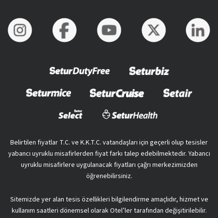
Belirtilen fiyatlar T.C. ve K.K.T.C. vatandaşları için geçerli olup tesisler
yabancı uyruklu misafirlerden fiyat farkı talep edebilmektedir. Yabancı
uyruklu misafirlere uygulanacak fiyatları çağrı merkezimizden
öğrenebilirsiniz.
Sitemizde yer alan tesis özellikleri bilgilendirme amaçlıdır, hizmet ve
kullanım saatleri dönemsel olarak Otel’ler tarafından değişitirilebilir.