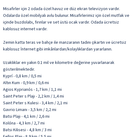
Misafirler için 2 odada özel havuz ve düz ekran televizyon vardır.
Odalarda özel mobilyalı avlu bulunur. Misafirlerimiz için özel mutfak ve
içinde buzdolabı, fırınlar ve set üstü ocak vardır. Odada ücretsiz
kablosuz internet vardır.
Zemin katta teras ve bahçe ile manzaranın tadını çıkartın ve ücretsiz
kablosuz İnternet gibi imkânlardan/kolaylıklardan yararlanın.
Uzaklıklar en yakın 0.1 mil ve kilometre değerine yuvarlanarak
gösterilmektedir.
Kyprí - 0,8 km / 0,5 mi
Altın Kum - 0,9 km / 0,6 mi
Agios Kyprianós - 1,7 km / 1,1 mi
Saint Peter s Plajı - 2,2 km / 1,4 mi
Saint Peter s Kulesi - 3,4 km / 2,1 mi
Gavrio Limanı - 3,5 km / 2,2 mi
Batsi Plajı - 4,1 km / 2,6 mi
Kolóna - 4,3 km / 2,7 mi
Batsi Kilisesi - 4,8 km / 3 mi
Fellos Plajı - 8,9 km / 5,5 mi