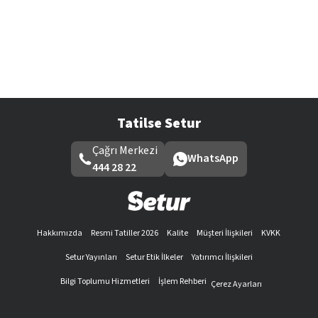
Tatilse Setur
Çağrı Merkezi
WhatsApp
444 28 22
Hakkımızda
Resmi Tatiller 2026
Kalite
Müşteri İlişkileri
KVKK
Setur Yayınları
Setur Etik İlkeler
Yatırımcı İlişkileri
Bilgi Toplumu Hizmetleri
İşlem Rehberi
Çerez Ayarları