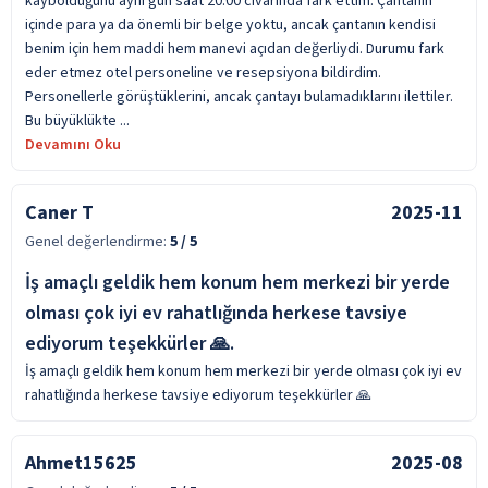
kaybolduğunu aynı gün saat 20.00 civarında fark ettim. Çantanın
içinde para ya da önemli bir belge yoktu, ancak çantanın kendisi
benim için hem maddi hem manevi açıdan değerliydi. Durumu fark
eder etmez otel personeline ve resepsiyona bildirdim.
Personellerle görüştüklerini, ancak çantayı bulamadıklarını ilettiler.
Bu büyüklükte ...
Devamını Oku
Caner T
2025-11
Genel değerlendirme:
5
/ 5
İş amaçlı geldik hem konum hem merkezi bir yerde
olması çok iyi ev rahatlığında herkese tavsiye
ediyorum teşekkürler 🙏.
İş amaçlı geldik hem konum hem merkezi bir yerde olması çok iyi ev
rahatlığında herkese tavsiye ediyorum teşekkürler 🙏
Ahmet15625
2025-08