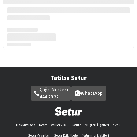
Tatilse Setur
Çağrı Merkezi
WhatsApp
444 28 22
Hakkımızda
Resmi Tatiller 2026
Kalite
Müşteri İlişkileri
KVKK
Setur Yayınları
Setur Etik İlkeler
Yatırımcı İlişkileri