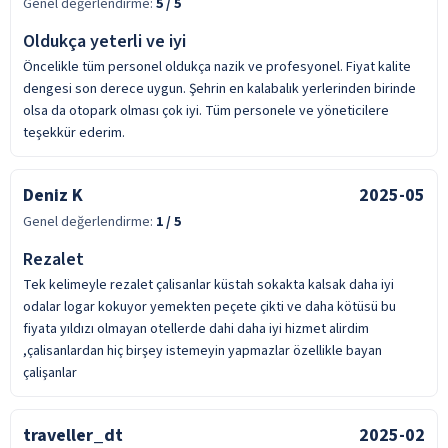
Genel değerlendirme:
5
/ 5
Oldukça yeterli ve iyi
Öncelikle tüm personel oldukça nazik ve profesyonel. Fiyat kalite
dengesi son derece uygun. Şehrin en kalabalık yerlerinden birinde
olsa da otopark olması çok iyi. Tüm personele ve yöneticilere
teşekkür ederim.
Deniz K
2025-05
Genel değerlendirme:
1
/ 5
Rezalet
Tek kelimeyle rezalet çalisanlar küstah sokakta kalsak daha iyi
odalar logar kokuyor yemekten peçete çikti ve daha kötüsü bu
fiyata yıldızı olmayan otellerde dahi daha iyi hizmet alirdim
,çalisanlardan hiç birşey istemeyin yapmazlar özellikle bayan
çalişanlar
traveller_dt
2025-02