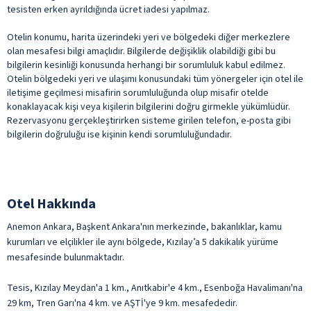
tesisten erken ayrıldığında ücret iadesi yapılmaz.
Otelin konumu, harita üzerindeki yeri ve bölgedeki diğer merkezlere
olan mesafesi bilgi amaçlıdır. Bilgilerde değişiklik olabildiği gibi bu
bilgilerin kesinliği konusunda herhangi bir sorumluluk kabul edilmez.
Otelin bölgedeki yeri ve ulaşımı konusundaki tüm yönergeler için otel ile
iletişime geçilmesi misafirin sorumluluğunda olup misafir otelde
konaklayacak kişi veya kişilerin bilgilerini doğru girmekle yükümlüdür.
Rezervasyonu gerçekleştirirken sisteme girilen telefon, e-posta gibi
bilgilerin doğruluğu ise kişinin kendi sorumluluğundadır.
Otel Hakkında
Anemon Ankara, Başkent Ankara'nın merkezinde, bakanlıklar, kamu
kurumları ve elçilikler ile aynı bölgede, Kızılay’a 5 dakikalık yürüme
mesafesinde bulunmaktadır.
Tesis, Kızılay Meydan'a 1 km., Anıtkabir'e 4 km., Esenboğa Havalimanı'na
29 km, Tren Garı'na 4 km. ve AŞTİ'ye 9 km. mesafededir.