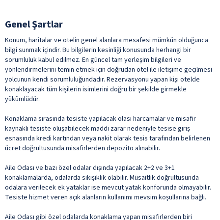
Asansör
Çamaşırhane
Dinlenme Salonu
Genel Şartlar
Fotoğraf Servisi
Konum, haritalar ve otelin genel alanlara mesafesi mümkün olduğunca
bilgi sunmak içindir. Bu bilgilerin kesinliği konusunda herhangi bir
Genel Alan Wifi
sorumluluk kabul edilmez. En güncel tam yerleşim bilgileri ve
Havalimanı Transferi
yönlendirmelerini temin etmek için doğrudan otel ile iletişime geçilmesi
yolcunun kendi sorumluluğundadır. Rezervasyonu yapan kişi otelde
İş Merkezi
konaklayacak tüm kişilerin isimlerini doğru bir şekilde girmekle
yükümlüdür.
Konferans Salonu
Kuru Temizleme
Konaklama sırasında tesiste yapılacak olası harcamalar ve misafir
kaynaklı tesiste oluşabilecek maddi zarar nedeniyle tesise giriş
Sigara İçme Alanı
esnasında kredi kartından veya nakit olarak tesis tarafından belirlenen
Toplantı Salonu
ücret doğrultusunda misafirlerden depozito alınabilir.
Transfer Servisi
Aile Odası ve bazı özel odalar dışında yapılacak 2+2 ve 3+1
konaklamalarda, odalarda sıkışıklık olabilir. Müsaitlik doğrultusunda
Uyandırma Servisi
odalara verilecek ek yataklar ise mevcut yatak konforunda olmayabilir.
Wifi
Tesiste hizmet veren açık alanların kullanımı mevsim koşullarına bağlı.
ile belirtilen özellikler ücretlidir.
Aile Odası gibi özel odalarda konaklama yapan misafirlerden biri