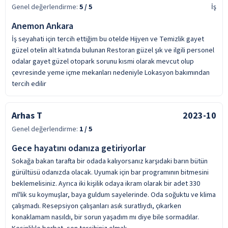
Genel değerlendirme:
5
/ 5
İş
Anemon Ankara
İş seyahati için tercih ettiğim bu otelde Hijyen ve Temizlik gayet
güzel otelin alt katında bulunan Restoran güzel şık ve ilgili personel
odalar gayet güzel otopark sorunu kısmi olarak mevcut olup
çevresinde yeme içme mekanları nedeniyle Lokasyon bakımından
tercih edilir
Arhas T
2023-10
Genel değerlendirme:
1
/ 5
Gece hayatını odanıza getiriyorlar
Sokağa bakan tarafta bir odada kalıyorsanız karşıdaki barın bütün
gürültüsü odanızda olacak. Uyumak için bar programının bitmesini
beklemelisiniz. Ayrıca iki kişilik odaya ikram olarak bir adet 330
ml'lik su koymuşlar, baya guldum sayelerinde. Oda soğuktu ve klima
çalışmadı. Resepsiyon çalışanları asık suratlıydı, çıkarken
konaklamam nasıldı, bir sorun yaşadım mı diye bile sormadılar.