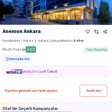
Anemon Ankara
Kavaklıdere / Ankara
|
Ankara Çankaya
Merkez:
9.4
km
3.9
/5
Misafir Puanı
İyi
Tüm Yorumlar
Haritada Gör
9 Taksit
WORLD'e Özel
Fiyatları görmek için tarih seçiniz
Tarih Seç
Otel’de Geçerli Kampanyalar