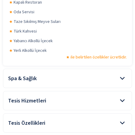
Kapalı Restoran
Oda Servisi
Taze Sıkılmış Meyve Suları
Türk Kahvesi
Yabancı Alkollü İçecek
Yerli Alkollü İçecek
ile belirtilen özellikler ücretlidir.
Spa & Sağlık
Fitness Merkezi
Tesis Hizmetleri
Buhar Odası
Sauna
ile belirtilen özellikler ücretlidir.
Otopark
Tesis Özellikleri
Araç Kiralama