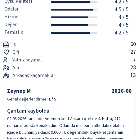
Uyku Kalitesi
4.2
/ 5
Odalar
4.5
/ 5
Hizmet
4
/ 5
Değer
4
/ 5
Temizlik
4.2
/ 5
60
İş
27
Çift
7
Yalnız seyahat
28
Aile
13
Arkadaş kaçamakları
Zeynep M
2026-08
Genel değerlendirme:
1
/ 5
Çantam kayboldu
02.08.2026 tarihinde Anemon kent Ankara otel’de 4. Katta, 412
numaralı odada konakladım. Odamda minibarın altındaki dolabın
içinde bulunan, yaklaşık 9.000 TL değerindeki büyük el çantamın