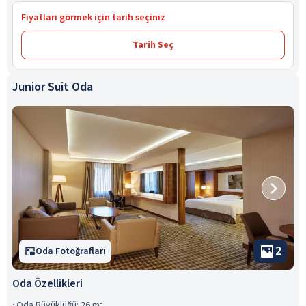
Fiyatları görmek için tarih seçiniz
Tarih Seç
Junior Suit Oda
2
Oda Fotoğrafları
Oda Özellikleri
·
Oda Büyüklüğü: 26 m²