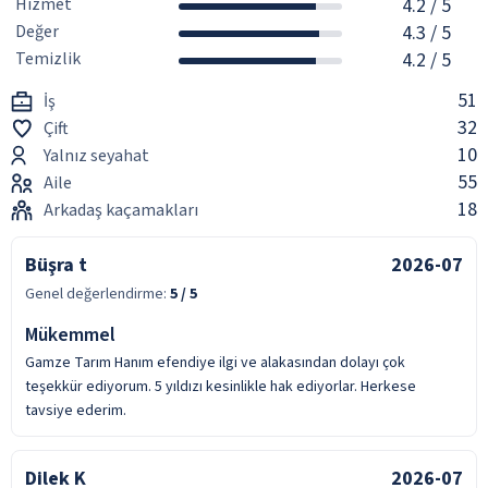
Hizmet
4.2
/ 5
Değer
4.3
/ 5
Temizlik
4.2
/ 5
51
İş
32
Çift
10
Yalnız seyahat
55
Aile
18
Arkadaş kaçamakları
Büşra t
2026-07
Genel değerlendirme:
5
/ 5
Mükemmel
Gamze Tarım Hanım efendiye ilgi ve alakasından dolayı çok
teşekkür ediyorum. 5 yıldızı kesinlikle hak ediyorlar. Herkese
tavsiye ederim.
Dilek K
2026-07