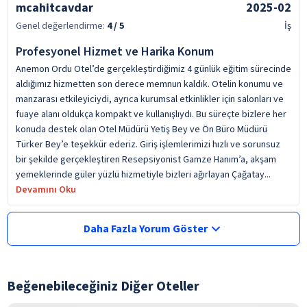
mcahitcavdar
2025-02
Genel değerlendirme:
4
/ 5
İş
Profesyonel Hizmet ve Harika Konum
Anemon Ordu Otel’de gerçekleştirdiğimiz 4 günlük eğitim sürecinde
aldığımız hizmetten son derece memnun kaldık. Otelin konumu ve
manzarası etkileyiciydi, ayrıca kurumsal etkinlikler için salonları ve
fuaye alanı oldukça kompakt ve kullanışlıydı. Bu süreçte bizlere her
konuda destek olan Otel Müdürü Yetiş Bey ve Ön Büro Müdürü
Türker Bey’e teşekkür ederiz. Giriş işlemlerimizi hızlı ve sorunsuz
bir şekilde gerçekleştiren Resepsiyonist Gamze Hanım’a, akşam
yemeklerinde güler yüzlü hizmetiyle bizleri ağırlayan Çağatay...
Devamını Oku
Daha Fazla Yorum Göster
Beğenebileceğiniz Diğer Oteller