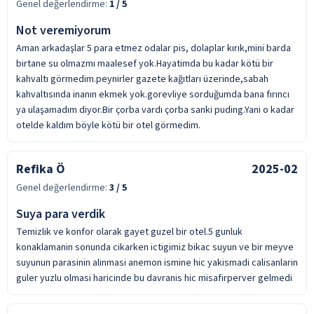
Genel değerlendirme:
1
/ 5
Not veremiyorum
Aman arkadaşlar 5 para etmez odalar pis, dolaplar kırık,mini barda
birtane su olmazmı maalesef yok.Hayatimda bu kadar kötü bir
kahvaltı görmedim.peynirler gazete kağıtları üzerinde,sabah
kahvaltısında inanın ekmek yok.gorevliye sorduğumda bana fırıncı
ya ulaşamadım diyor.Bir çorba vardı çorba sanki puding.Yani o kadar
otelde kaldım böyle kötü bir otel görmedim.
Refika Ö
2025-02
Genel değerlendirme:
3
/ 5
Suya para verdik
Temizlik ve konfor olarak gayet guzel bir otel.5 gunluk
konaklamanin sonunda cikarken ictigimiz bikac suyun ve bir meyve
suyunun parasinin alinmasi anemon ismine hic yakismadi calisanlarin
guler yuzlu olmasi haricinde bu davranis hic misafirperver gelmedi