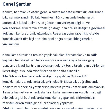
Genel Şartlar
Bagaj Muhafaza Odası
Engelli Kullanımına Uygun Tuvalet
Çamaşırhane
Konum, haritalar ve otelin genel alanlara mesafesi mümkün olduğunca
Engelli Odası
bilgi sunmak içindir. Bu bilgilerin kesinliği konusunda herhangi bir
Dinlenme Salonu
Engelli Rampası
sorumluluk kabul edilmez. En güncel tam yerleşim bilgileri ve
Emanet Kasa
yönlendirmelerini temin etmek için doğrudan otel ile iletişime geçilmesi
Lobi
yolcunun kendi sorumluluğundadır. Rezervasyonu yapan kişi otelde
Genel Alan Wifi
Tekerlekli Sandalye Kullanımına Uygun
konaklayacak tüm kişilerin isimlerini doğru bir şekilde girmekle
Günlük Temizlik Hizmeti
yükümlüdür.
Teras
Havalimanı Transferi
Konaklama sırasında tesiste yapılacak olası harcamalar ve misafir
Hızlı Check-In / Check-Out
kaynaklı tesiste oluşabilecek maddi zarar nedeniyle tesise giriş
esnasında kredi kartından veya nakit olarak tesis tarafından belirlenen
Konferans Salonu
ücret doğrultusunda misafirlerden depozito alınabilir.
Kuru Temizleme
Aile Odası ve bazı özel odalar dışında yapılacak 2+2 ve 3+1
konaklamalarda, odalarda sıkışıklık olabilir. Müsaitlik doğrultusunda
Lobi Wifi
odalara verilecek ek yataklar ise mevcut yatak konforunda olmayabilir.
Sigara İçme Alanı
Tesiste hizmet veren açık alanların kullanımı mevsim koşullarına bağlı.
Toplantı Salonu
Aile Odası gibi özel odalarda konaklama yapan misafirlerden biri
tesisten erken ayrıldığında ücret iadesi yapılmaz.
Transfer Servisi
Otelin konumu, harita üzerindeki yeri ve bölgedeki diğer merkezlere