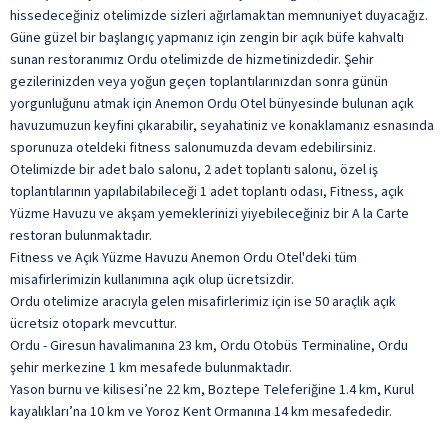
hissedeceğiniz otelimizde sizleri ağırlamaktan memnuniyet duyacağız.
Güne güzel bir başlangıç yapmanız için zengin bir açık büfe kahvaltı
sunan restoranımız Ordu otelimizde de hizmetinizdedir. Şehir
gezilerinizden veya yoğun geçen toplantılarınızdan sonra günün
yorgunluğunu atmak için Anemon Ordu Otel bünyesinde bulunan açık
havuzumuzun keyfini çıkarabilir, seyahatiniz ve konaklamanız esnasında
sporunuza oteldeki fitness salonumuzda devam edebilirsiniz.
Otelimizde bir adet balo salonu, 2 adet toplantı salonu, özel iş
toplantılarının yapılabilabileceği 1 adet toplantı odası, Fitness, açık
Yüzme Havuzu ve akşam yemeklerinizi yiyebileceğiniz bir A la Carte
restoran bulunmaktadır.
Fitness ve Açık Yüzme Havuzu Anemon Ordu Otel'deki tüm
misafirlerimizin kullanımına açık olup ücretsizdir.
Ordu otelimize aracıyla gelen misafirlerimiz için ise 50 araçlık açık
ücretsiz otopark mevcuttur.
Ordu - Giresun havalimanına 23 km, Ordu Otobüs Terminaline, Ordu
şehir merkezine 1 km mesafede bulunmaktadır.
Yason burnu ve kilisesi’ne 22 km, Boztepe Teleferiğine 1.4 km, Kurul
kayalıkları’na 10 km ve Yoroz Kent Ormanına 14 km mesafededir.