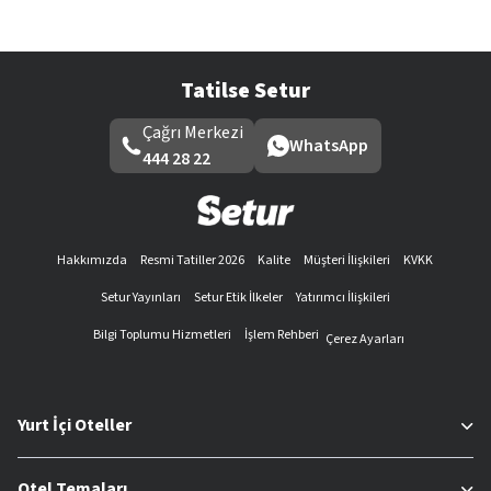
Tatilse Setur
Çağrı Merkezi
WhatsApp
444 28 22
Hakkımızda
Resmi Tatiller 2026
Kalite
Müşteri İlişkileri
KVKK
Setur Yayınları
Setur Etik İlkeler
Yatırımcı İlişkileri
Bilgi Toplumu Hizmetleri
İşlem Rehberi
Çerez Ayarları
Yurt İçi Oteller
Otel Temaları