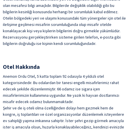
TV Odası
olan mesafesi bilgi amaçlıdır. Bilgilerde değişiklik olabildiği gibi bu
bilgilerin kesinliği konusunda herhangi bir sorumluluk kabul edilmez.
Uyandırma Servisi
Otelin bölgedeki yeri ve ulaşımı konusundaki tüm yönergeler için otel ile
Wifi
iletişime geçilmesi misafirin sorumluluğunda olup misafir otelde
ile belirtilen özellikler ücretlidir.
konaklayacak kişi veya kişilerin bilgilerini doğru girmekle yükümlüdür.
Rezervasyonu gerçekleştirirken sisteme girilen telefon, e-posta gibi
bilgilerin doğruluğu ise kişinin kendi sorumluluğundadır.
Otel Hakkında
Anemon Ordu Otel, 5 katta toplam 92 odasıyla 4 yıldızlı otel
kategorisindedir. Bu odalardan bir tanesi engelli misafirlerimiz rahat
edecek şekilde düzenlenmiştir. 66 odamız ise sigara içen
misafirlerimizin kullanımına uygundur. Ne yazık ki hayvan dostlarımızı
misafir edecek odamız bulunmamaktadır.
Şehir ve de iş oteli olma özelliğinden dolayı hem gezmek hem de
kongre, iş toplantıları ve özel organizasyonlar düzenlemek isteyenlere
ev sahipliği yapma imkanına sahiptir. İster şehri gezip görmek amacıyla
ister iş amacıyla olsun, huzurla konaklayabileceğiniz, kendinizi evinizde