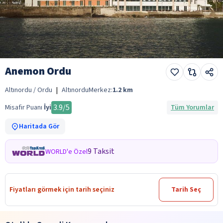
Anemon Ordu
Altınordu / Ordu
|
Altınordu
Merkez:
1.2
km
3.9
/5
Misafir Puanı
İyi
Tüm Yorumlar
Haritada Gör
9 Taksit
WORLD'e Özel
Fiyatları görmek için tarih seçiniz
Tarih Seç