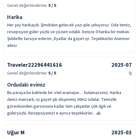
Genel değerlendirme:
5
/ 5
Harika
Her şey harikaydı. Şimdiden gelecek yazı iple çekiyoruz. Oda temiz,
resepsiyon güler yüzlü ve çözüm odaklı. Denize 0 harika bir mekan.
Şiddetle tavsiye ederim ,fiyatlar da gayet iyi. Teşekkürler Anemon
ailesi
Traveler22296441616
2025-07
Genel değerlendirme:
5
/ 5
İş
Ordudaki evimiz
Bu paraya bu kalitede bir otel aramayın… bulamazsınız. Harika
deniz manzarlı, içi gayet şık döşenmiş 30m2 odalar. Temizlik
görevlisinden garsonuna kadar tüm çalışanlar çok ilgili ve
güleryüzlü. Resepsiyonist e ayrıca teşekkürler…🙏
Uğur M
2025-03