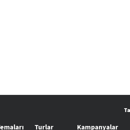
Ta
Temaları
Turlar
Kampanyalar