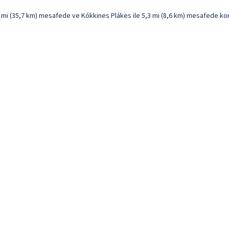
,2 mi (35,7 km) mesafede ve Kókkines Plákes ile 5,3 mi (8,6 km) mesafede kona