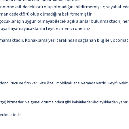
monoksit dedektörü olup olmadığını bildirmemiştir; seyahat ederke
uman dedektörü olup olmadığını belirtmemiştir
çocuklar için uygun olmayabilecek açık alanlar bulunmaktadır; he
p ayarlayamayacaklarını teyit etmenizi öneririz
mamaktadır. Konaklama yeri tarafından sağlanan bilgiler, otomatik ç
ndurucu ve fırın var. Size özel, mobilyalı lanai veranda vardır. Keyifli vakit
rge) hizmetleri ve genel oturma odası gibi imkânlardan/kolaylıklardan yararl
erilmektedir.