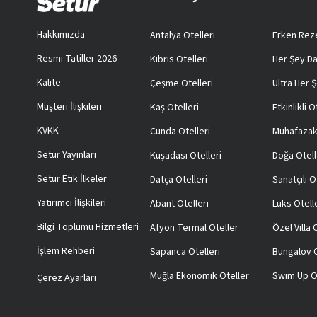
Hakkımızda
Antalya Otelleri
Erken Reze
Resmi Tatiller 2026
Kıbrıs Otelleri
Her Şey Da
Kalite
Çeşme Otelleri
Ultra Her Ş
Müşteri İlişkileri
Kaş Otelleri
Etkinlikli O
KVKK
Cunda Otelleri
Muhafazak
Setur Yayınları
Kuşadası Otelleri
Doğa Otell
Setur Etik İlkeler
Datça Otelleri
Sanatçılı O
Yatırımcı İlişkileri
Abant Otelleri
Lüks Otell
Bilgi Toplumu Hizmetleri
Afyon Termal Oteller
Özel Villa
İşlem Rehberi
Sapanca Otelleri
Bungalov O
Muğla Ekonomik Oteller
Swim Up O
Çerez Ayarları