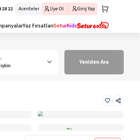
 28 22
Acenteler
Üye Ol
Giriş Yap
mpanyalar
Yaz Fırsatları
SeturKids
ı
Yeniden Ara
tişkin
Haritada Gör