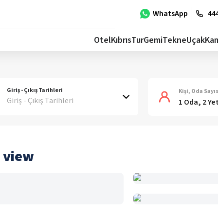
WhatsApp
444
Otel
Kıbrıs
Tur
Gemi
Tekne
Uçak
Ka
Giriş - Çıkış Tarihleri
Kişi, Oda Sayıs
Giriş - Çıkış Tarihleri
1 Oda, 2 Ye
 view