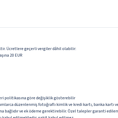
. Ücretlere geçerli vergiler dâhil olabilir:
aşına 20 EUR
eri politikasına göre değişiklik gösterebilir
umlarca düzenlenmiş fotoğraflı kimlik ve kredi kartı, banka kartı v
na bağlıdır ve ek ödeme gerektirebilir. Özel talepler garanti edile
ı kabul edilmektedir; nakit kabul edilmez