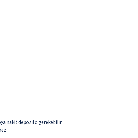
eya nakit depozito gerekebilir
mez