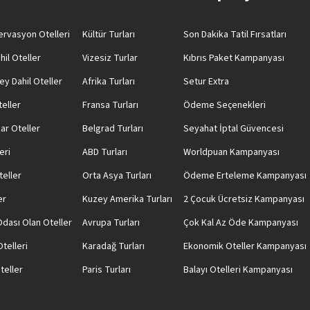
rvasyon Otelleri
Kültür Turları
Son Dakika Tatil Fırsatları
hil Oteller
Vizesiz Turlar
Kıbrıs Paket Kampanyası
ey Dahil Oteller
Afrika Turları
Setur Extra
teller
Fransa Turları
Ödeme Seçenekleri
ar Oteller
Belgrad Turları
Seyahat İptal Güvencesi
eri
ABD Turları
Worldpuan Kampanyası
teller
Orta Asya Turları
Ödeme Erteleme Kampanyası
er
Kuzey Amerika Turları
2 Çocuk Ücretsiz Kampanyası
 Odası Olan Oteller
Avrupa Turları
Çok Kal Az Öde Kampanyası
telleri
Karadağ Turları
Ekonomik Oteller Kampanyası
teller
Paris Turları
Balayı Otelleri Kampanyası