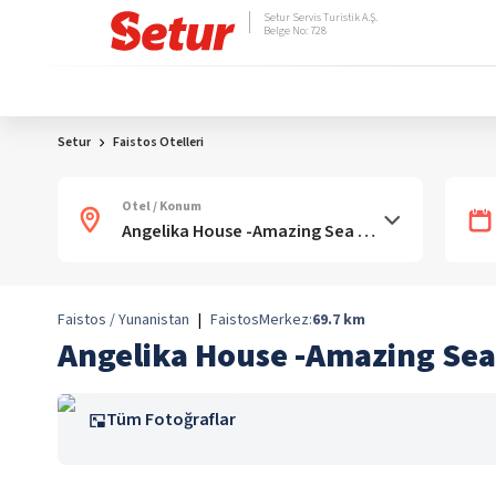
Setur Servis Turistik A.Ş.
Belge No: 728
Setur
Faistos Otelleri
Otel / Konum
Faistos / Yunanistan
|
Faistos
Merkez:
69.7
km
Angelika House -Amazing Sea
Tüm Fotoğraflar