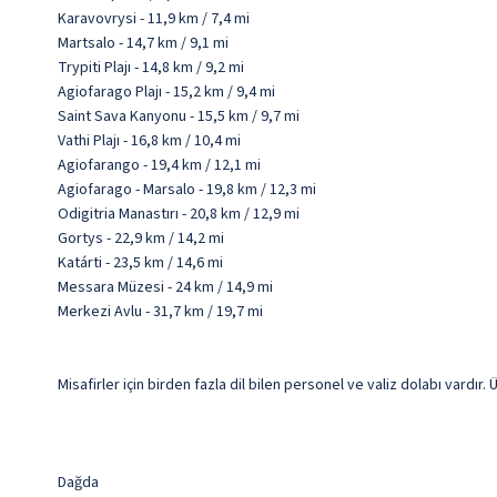
Karavovrysi - 11,9 km / 7,4 mi
Martsalo - 14,7 km / 9,1 mi
Trypiti Plajı - 14,8 km / 9,2 mi
Agiofarago Plajı - 15,2 km / 9,4 mi
Saint Sava Kanyonu - 15,5 km / 9,7 mi
Vathi Plajı - 16,8 km / 10,4 mi
Agiofarango - 19,4 km / 12,1 mi
Agiofarago - Marsalo - 19,8 km / 12,3 mi
Odigitria Manastırı - 20,8 km / 12,9 mi
Gortys - 22,9 km / 14,2 mi
Katárti - 23,5 km / 14,6 mi
Messara Müzesi - 24 km / 14,9 mi
Merkezi Avlu - 31,7 km / 19,7 mi
Misafirler için birden fazla dil bilen personel ve valiz dolabı vardır.
Dağda