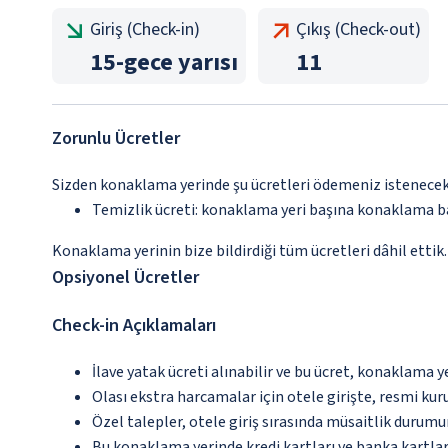
Giriş (Check-in)
Çıkış (Check-out)
15
-
gece yarısı
11
Zorunlu Ücretler
Sizden konaklama yerinde şu ücretleri ödemeniz istenecektir
Temizlik ücreti: konaklama yeri başına konaklama b
Konaklama yerinin bize bildirdiği tüm ücretleri dâhil ettik.
Opsiyonel Ücretler
Check-in Açıklamaları
İlave yatak ücreti alınabilir ve bu ücret, konaklama y
Olası ekstra harcamalar için otele girişte, resmi kur
Özel talepler, otele giriş sırasında müsaitlik durumu
Bu konaklama yerinde kredi kartları ve banka kartlar