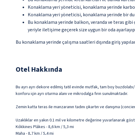
Konaklama yeri yöneticisi, konaklama yerinde karbon
Konaklama yeri yöneticisi, konaklama yerinde bir d
Bu konaklama yerinde balkon, veranda ve teras gibi 
yeriyle iletişime geçerek size uygun bir oda ayarlayı
Bu konaklama yerinde çalışma saatleri dışında giriş yapıla
Otel Hakkında
Bu ayrı ayrı dekore edilmiş tatil evinde mutfak, tam boy buzdolabı/do
konforu için ayrı oturma alanı ve mikrodalga fırın sunulmaktadır.
Zemin katta teras ile manzaranın tadını çıkartın ve danışma (concie
Uzaklıklar en yakın 0.1 mil ve kilometre değerine yuvarlanarak göst
Kókkines Plákes - 8,6 km / 5,3 mi
Maha - 8,7 km / 5,4 mi