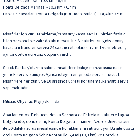
Teatro Micaelense - 10,3 km / 6,4 mi
Ponta Delgada Marinası - 10,3 km / 6,4 mi
En yakın havaalanı Ponta Delgada (PDL-Joao Paulo II) - 14,4 km / 9 mi
Misafirler için kuru temizleme/çamaşır yıkama servisi, birden fazla dil
bilen personel ve valiz dolabı mevcuttur. Misafirler için gidiş-dönüş
havaalanı transfer servisi 24 saat ücretli olarak hizmet vermektedir,
ayrıca otelde ücretsiz otopark vardır.
Snack Bar bar/oturma salonu misafirlere bahçe manzarasına nazır
yemek servisi sunuyor. Ayrıca isteyenler için oda servisi mevcut.
Misafirlere her gün 9 ve 10 arasında ücretli kontinental kahvaltı servisi
yapılmaktadır.
Milicias Okyanus Plajı yakınında
Apartamentos Turísticos Nossa Senhora da Estrela misafirlere Lagoa
bölgesinde, denize sıfır, Ponta Delgada Limanı ve Azores Üniversitesi
ile 10 dakika sürüş mesafesinde konaklama fırsatı sunuyor. Bu aile dostu
otel Ponta Delgada Şehir Kapıları ile 6,4 mi (10,3 km) ve Portekiz