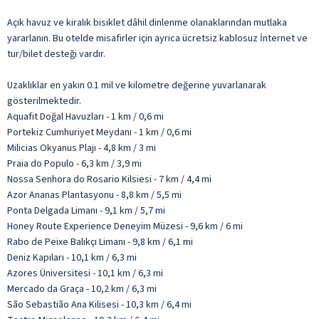
Açık havuz ve kiralık bisiklet dâhil dinlenme olanaklarından mutlaka
yararlanın. Bu otelde misafirler için ayrıca ücretsiz kablosuz İnternet ve
tur/bilet desteği vardır.
Uzaklıklar en yakın 0.1 mil ve kilometre değerine yuvarlanarak
gösterilmektedir.
Aquafit Doğal Havuzları - 1 km / 0,6 mi
Portekiz Cumhuriyet Meydanı - 1 km / 0,6 mi
Milicias Okyanus Plajı - 4,8 km / 3 mi
Praia do Populo - 6,3 km / 3,9 mi
Nossa Senhora do Rosario Kilsiesi - 7 km / 4,4 mi
Azor Ananas Plantasyonu - 8,8 km / 5,5 mi
Ponta Delgada Limanı - 9,1 km / 5,7 mi
Honey Route Experience Deneyim Müzesi - 9,6 km / 6 mi
Rabo de Peixe Balıkçı Limanı - 9,8 km / 6,1 mi
Deniz Kapıları - 10,1 km / 6,3 mi
Azores Üniversitesi - 10,1 km / 6,3 mi
Mercado da Graça - 10,2 km / 6,3 mi
São Sebastião Ana Kilisesi - 10,3 km / 6,4 mi