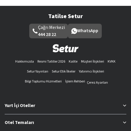
Tatilse Setur
Çağrı Merkezi
WhatsApp
444 28 22
Hakkımızda
Resmi Tatiller 2026
Kalite
Müşteri İlişkileri
KVKK
Setur Yayınları
Setur Etik İlkeler
Yatırımcı İlişkileri
Bilgi Toplumu Hizmetleri
İşlem Rehberi
Çerez Ayarları
Yurt İçi Oteller
Otel Temaları