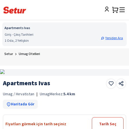
Apartments Ivas
Giriş - Çıkış Tarihleri
Yeniden Ara
1 Oda, 2 Yetişkin
Setur
Umag Otelleri
Apartments Ivas
Umag / Hırvatistan
|
Umag
Merkez:
5.4
km
Haritada Gör
Fiyatları görmek için tarih seçiniz
Tarih Seç