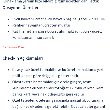
Konaklama yerinin bize bildirdiği tüm ücretleri dâhil ettik.
Opsiyonel Ücretler
Evcil hayvan ücreti: evcil hayvan başına, gecelik 7.00 EUR.
Rehber hayvanlar ücretten muaftır
Kat hizmetleri için ek ücret alınmaktadır; bu ek ücret,
konaklamanın süresine b
Devamını Oku
Check-in Açıklamaları
İlave yatak ücreti alınabilir ve bu ücret, konaklama yeri
politikasına göre değişiklik gösterebilir
Olası ekstra harcamalar için otele girişte, resmi
kurumlarca düzenlenmiş fotoğraflı kimlik ve kredi kartı,
banka kartı veya nakit depozito gerekebilir
Özel talepler, otele giriş sırasında müsaitlik durumuna
bağlıdır ve ek ödeme gerektirebilir. Özel talepler garanti