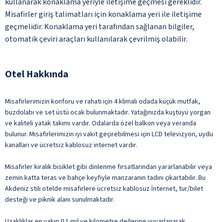
kullanarak konaklama yeriyle iletişime geçmesi gereklidir.
Misafirler giriş talimatları için konaklama yeri ile iletişime
geçmelidir. Konaklama yeri tarafından sağlanan bilgiler,
otomatik çeviri araçları kullanılarak çevrilmiş olabilir.
Otel Hakkında
Misafirlerimizin konforu ve rahatı için 4 klimalı odada küçük mutfak,
buzdolabı ve set üstü ocak bulunmaktadır. Yatağınızda kuştüyü yorgan
ve kaliteli yatak takımı vardır. Odalarda özel balkon veya veranda
bulunur. Misafirlerimizin iyi vakit geçirebilmesi için LCD televizyon, uydu
kanalları ve ücretsiz kablosuz internet vardır.
Misafirler kiralık bisiklet gibi dinlenme fırsatlarından yararlanabilir veya
zemin katta teras ve bahçe keyfiyle manzaranın tadını çıkartabilir. Bu
Akdeniz stili otelde misafirlere ücretsiz kablosuz İnternet, tur/bilet
desteği ve piknik alanı sunulmaktadır.
Uzaklıklar en yakın 0.1 mil ve kilometre değerine yuvarlanarak