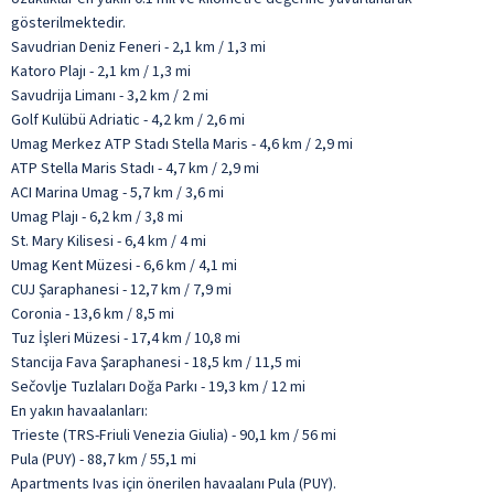
gösterilmektedir.
Savudrian Deniz Feneri - 2,1 km / 1,3 mi
Katoro Plajı - 2,1 km / 1,3 mi
Savudrija Limanı - 3,2 km / 2 mi
Golf Kulübü Adriatic - 4,2 km / 2,6 mi
Umag Merkez ATP Stadı Stella Maris - 4,6 km / 2,9 mi
ATP Stella Maris Stadı - 4,7 km / 2,9 mi
ACI Marina Umag - 5,7 km / 3,6 mi
Umag Plajı - 6,2 km / 3,8 mi
St. Mary Kilisesi - 6,4 km / 4 mi
Umag Kent Müzesi - 6,6 km / 4,1 mi
CUJ Şaraphanesi - 12,7 km / 7,9 mi
Coronia - 13,6 km / 8,5 mi
Tuz İşleri Müzesi - 17,4 km / 10,8 mi
Stancija Fava Şaraphanesi - 18,5 km / 11,5 mi
Sečovlje Tuzlaları Doğa Parkı - 19,3 km / 12 mi
En yakın havaalanları:
Trieste (TRS-Friuli Venezia Giulia) - 90,1 km / 56 mi
Pula (PUY) - 88,7 km / 55,1 mi
Apartments Ivas için önerilen havaalanı Pula (PUY).