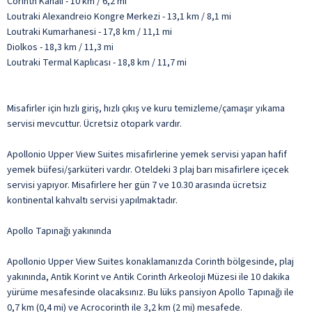
Corinth Kanalı - 10 km / 6,2 mi
Loutraki Alexandreio Kongre Merkezi - 13,1 km / 8,1 mi
Loutraki Kumarhanesi - 17,8 km / 11,1 mi
Diolkos - 18,3 km / 11,3 mi
Loutraki Termal Kaplıcası - 18,8 km / 11,7 mi
Misafirler için hızlı giriş, hızlı çıkış ve kuru temizleme/çamaşır yıkama
servisi mevcuttur. Ücretsiz otopark vardır.
Apollonio Upper View Suites misafirlerine yemek servisi yapan hafif
yemek büfesi/şarküteri vardır. Oteldeki 3 plaj barı misafirlere içecek
servisi yapıyor. Misafirlere her gün 7 ve 10.30 arasında ücretsiz
kontinental kahvaltı servisi yapılmaktadır.
Apollo Tapınağı yakınında
Apollonio Upper View Suites konaklamanızda Corinth bölgesinde, plaj
yakınında, Antik Korint ve Antik Corinth Arkeoloji Müzesi ile 10 dakika
yürüme mesafesinde olacaksınız. Bu lüks pansiyon Apollo Tapınağı ile
0,7 km (0,4 mi) ve Acrocorinth ile 3,2 km (2 mi) mesafede.