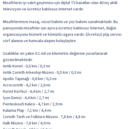
Misafirlerin iyi vakit geçirmesi için dijital TV kanalları olan 40-inç akıllı
televizyon ve ücretsiz kablosuz internet vardır.
Misafirlerimize masaj, vücut bakımı ve yüz bakımı sunulmaktadır. Bu
pansiyonda misafirler için ayrıca ücretsiz kablosuz İnternet, düğün
organizasyonu hizmeti ve kömürlü ızgara vardır. (Ücretsiz) plaj servisi
sörf alanına ve kumsala ulaşımı kolaylaştırır.
Uzaklıklar en yakın 0.1 mil ve kilometre değerine yuvarlanarak
gösterilmektedir.
Antik Korint - 0,5 km / 0,3 mi
Antik Corinth Arkeoloji Müzesi - 0,5 km / 0,3 mi
Apollo Tapınağı - 0,6 km / 0,3 mi
Acrocorinth - 4,2 km / 2,6 mi
Korint Körfezi - 4,4 km / 2,7 mi
İyon Denizi - 4,4 km / 2,7 mi
Penteskoufi Kalesi - 4,7 km / 2,9 mi
Kalamia Plajı - 7,1 km / 4,4 mi
Corinth Tarih ve Folklore Müzesi - 7,8 km / 4,8 mi
Halk Müzesi - 7,8 km / 4,9 mi