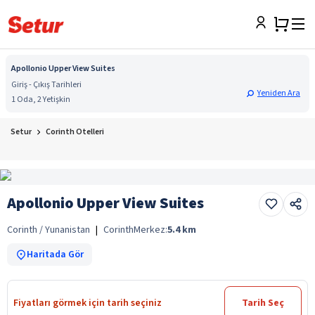
Apollonio Upper View Suites
Giriş - Çıkış Tarihleri
Yeniden Ara
1 Oda, 2 Yetişkin
Setur
Corinth Otelleri
Apollonio Upper View Suites
Corinth / Yunanistan
|
Corinth
Merkez:
5.4
km
Haritada Gör
Fiyatları görmek için tarih seçiniz
Tarih Seç