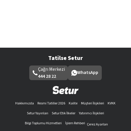
Tatilse Setur
Çağrı Merkezi
WhatsApp
444 28 22
Hakkımızda
Resmi Tatiller 2026
Kalite
Müşteri İlişkileri
KVKK
Setur Yayınları
Setur Etik İlkeler
Yatırımcı İlişkileri
Bilgi Toplumu Hizmetleri
İşlem Rehberi
Çerez Ayarları