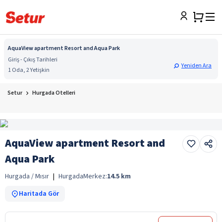
AquaView apartment Resort and Aqua Park
Giriş - Çıkış Tarihleri
Yeniden Ara
1 Oda, 2 Yetişkin
Setur
Hurgada Otelleri
AquaView apartment Resort and
Aqua Park
Hurgada / Mısır
|
Hurgada
Merkez:
14.5
km
Haritada Gör