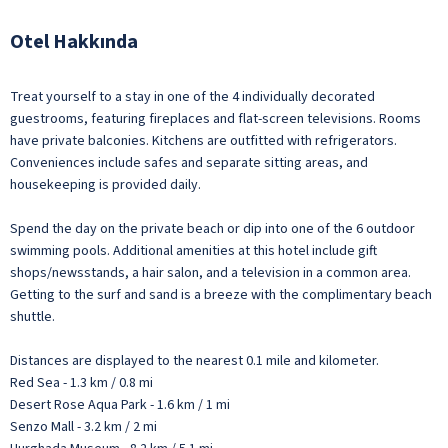
Otel Hakkında
Treat yourself to a stay in one of the 4 individually decorated
guestrooms, featuring fireplaces and flat-screen televisions. Rooms
have private balconies. Kitchens are outfitted with refrigerators.
Conveniences include safes and separate sitting areas, and
housekeeping is provided daily.
Spend the day on the private beach or dip into one of the 6 outdoor
swimming pools. Additional amenities at this hotel include gift
shops/newsstands, a hair salon, and a television in a common area.
Getting to the surf and sand is a breeze with the complimentary beach
shuttle.
Distances are displayed to the nearest 0.1 mile and kilometer.
Red Sea - 1.3 km / 0.8 mi
Desert Rose Aqua Park - 1.6 km / 1 mi
Senzo Mall - 3.2 km / 2 mi