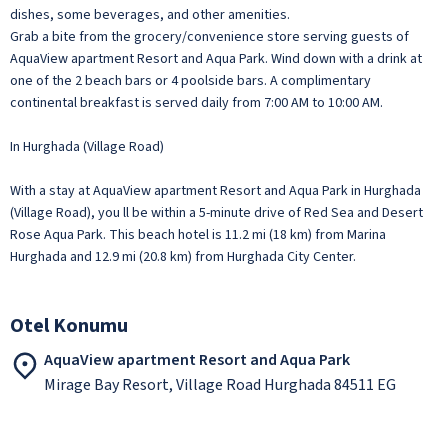
dishes, some beverages, and other amenities.
Grab a bite from the grocery/convenience store serving guests of
AquaView apartment Resort and Aqua Park. Wind down with a drink at
one of the 2 beach bars or 4 poolside bars. A complimentary
continental breakfast is served daily from 7:00 AM to 10:00 AM.
In Hurghada (Village Road)
With a stay at AquaView apartment Resort and Aqua Park in Hurghada
(Village Road), you ll be within a 5-minute drive of Red Sea and Desert
Rose Aqua Park. This beach hotel is 11.2 mi (18 km) from Marina
Hurghada and 12.9 mi (20.8 km) from Hurghada City Center.
Otel Konumu
AquaView apartment Resort and Aqua Park
Mirage Bay Resort, Village Road Hurghada 84511 EG