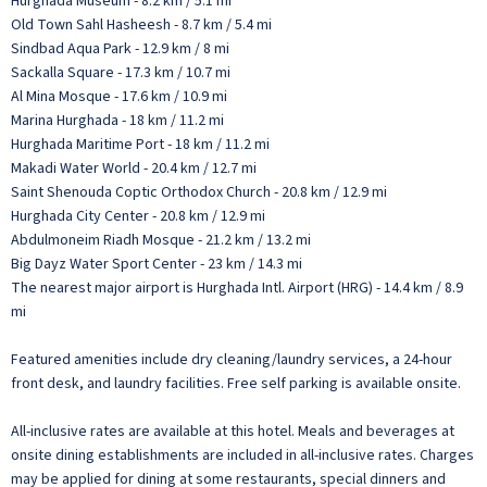
Hurghada Museum - 8.2 km / 5.1 mi
Old Town Sahl Hasheesh - 8.7 km / 5.4 mi
Sindbad Aqua Park - 12.9 km / 8 mi
Sackalla Square - 17.3 km / 10.7 mi
Al Mina Mosque - 17.6 km / 10.9 mi
Marina Hurghada - 18 km / 11.2 mi
Hurghada Maritime Port - 18 km / 11.2 mi
Makadi Water World - 20.4 km / 12.7 mi
Saint Shenouda Coptic Orthodox Church - 20.8 km / 12.9 mi
Hurghada City Center - 20.8 km / 12.9 mi
Abdulmoneim Riadh Mosque - 21.2 km / 13.2 mi
Big Dayz Water Sport Center - 23 km / 14.3 mi
The nearest major airport is Hurghada Intl. Airport (HRG) - 14.4 km / 8.9
mi
Featured amenities include dry cleaning/laundry services, a 24-hour
front desk, and laundry facilities. Free self parking is available onsite.
All-inclusive rates are available at this hotel. Meals and beverages at
onsite dining establishments are included in all-inclusive rates. Charges
may be applied for dining at some restaurants, special dinners and