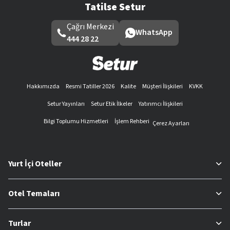
Tatilse Setur
Çağrı Merkezi
WhatsApp
444 28 22
Hakkımızda
Resmi Tatiller 2026
Kalite
Müşteri İlişkileri
KVKK
Setur Yayınları
Setur Etik İlkeler
Yatırımcı İlişkileri
Bilgi Toplumu Hizmetleri
İşlem Rehberi
Çerez Ayarları
Yurt İçi Oteller
Otel Temaları
Turlar