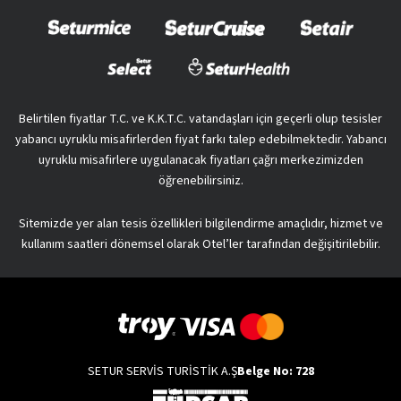
Belirtilen fiyatlar T.C. ve K.K.T.C. vatandaşları için geçerli olup tesisler
yabancı uyruklu misafirlerden fiyat farkı talep edebilmektedir. Yabancı
uyruklu misafirlere uygulanacak fiyatları çağrı merkezimizden
öğrenebilirsiniz.
Sitemizde yer alan tesis özellikleri bilgilendirme amaçlıdır, hizmet ve
kullanım saatleri dönemsel olarak Otel’ler tarafından değişitirilebilir.
SETUR SERVİS TURİSTİK A.Ş
Belge No: 728