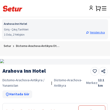
Arahova Inn Hotel
Giriş - Çıkış Tarihleri
Yeniden Ara
1 Oda, 2 Yetişkin
Setur
Distomo-Arachova-Antikyra Otelleri
Arahova Inn Hotel
Distomo-Arachova-Antikyra /
Distomo-Arachova-
12.1
|
Merkez:
Yunanistan
Antikyra
km
Haritada Gör