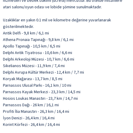
hizmetleri ve bebek bakımı (ücretli) mevcuttur. Bu otelde misafilere
atari salonu/oyun odası ve lobide şömine sunulmaktadır.
Uzaklıklar en yakın 0.1 mil ve kilometre değerine yuvarlanarak
gösterilmektedir.
Antik Delfi - 9,8 km / 6,1 mi
Athena Pronaia Tapınağı - 9,8 km / 6,1 mi
Apollo Tapınağı - 10,5 km / 6,5 mi
Delphi Antik Tiyatrosu - 10,6 km / 6,6 mi
Delphi Arkeoloji Müzesi - 10,7 km / 6,6 mi
Sikelianos Müzesi - 11,9 km / 7,4 mi
Delphi Avrupa Kültür Merkezi - 12,4 km / 7,7 mi
Koryak Mağarası - 13,7 km / 8,5 mi
Parnassos Ulusal Parkı - 16,1 km / 10 mi
Parnassos Kayak Merkezi - 23,3 km / 14,5 mi
Hosios Loukas Manastırı - 23,7 km / 14,7 mi
Parnassos Dağı - 26 km / 16,1 mi
Profiti İlia Manastırı - 26,3 km / 16,4 mi
İyon Denizi - 26,4 km / 16,4 mi
Korint Körfezi - 26,4 km / 16,4 mi