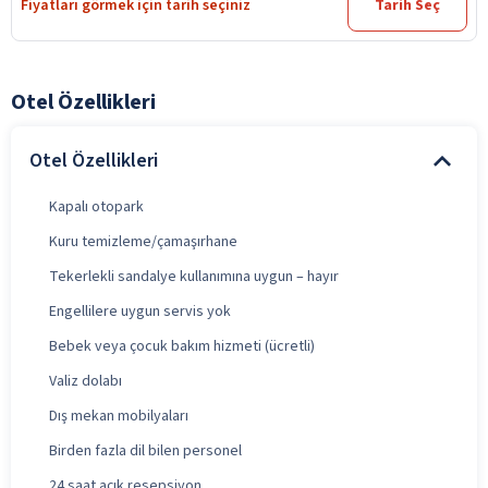
Fiyatları görmek için tarih seçiniz
Tarih Seç
Otel Özellikleri
Otel Özellikleri
Kapalı otopark
Kuru temizleme/çamaşırhane
Tekerlekli sandalye kullanımına uygun – hayır
Engellilere uygun servis yok
Bebek veya çocuk bakım hizmeti (ücretli)
Valiz dolabı
Dış mekan mobilyaları
Birden fazla dil bilen personel
24 saat açık resepsiyon