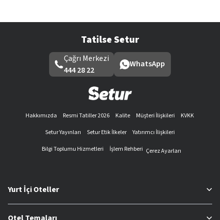
Tatilse Setur
Çağrı Merkezi
WhatsApp
444 28 22
Hakkımızda
Resmi Tatiller 2026
Kalite
Müşteri İlişkileri
KVKK
Setur Yayınları
Setur Etik İlkeler
Yatırımcı İlişkileri
Bilgi Toplumu Hizmetleri
İşlem Rehberi
Çerez Ayarları
Yurt İçi Oteller
Otel Temaları