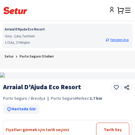
Arraial D'Ajuda Eco Resort
Giriş - Çıkış Tarihleri
Yeniden Ara
1 Oda, 2 Yetişkin
Setur
Porto Seguro Otelleri
Arraial D'Ajuda Eco Resort
Porto Seguro / Brezilya
|
Porto Seguro
Merkez:
1.7
km
Haritada Gör
Fiyatları görmek için tarih seçiniz
Tarih Seç