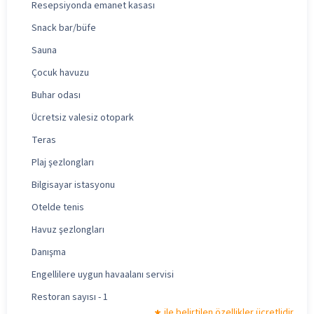
Resepsiyonda emanet kasası
Snack bar/büfe
Sauna
Çocuk havuzu
Buhar odası
Ücretsiz valesiz otopark
Teras
Plaj şezlongları
Bilgisayar istasyonu
Otelde tenis
Havuz şezlongları
Danışma
Engellilere uygun havaalanı servisi
Restoran sayısı - 1
ile belirtilen özellikler ücretlidir.