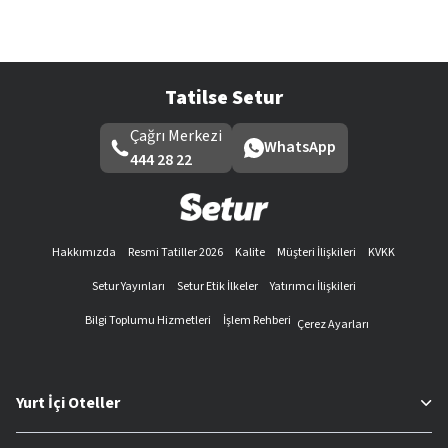
Tatilse Setur
Çağrı Merkezi
WhatsApp
444 28 22
Hakkımızda
Resmi Tatiller 2026
Kalite
Müşteri İlişkileri
KVKK
Setur Yayınları
Setur Etik İlkeler
Yatırımcı İlişkileri
Bilgi Toplumu Hizmetleri
İşlem Rehberi
Çerez Ayarları
Yurt İçi Oteller