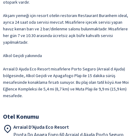
otopark vardır.
Akşam yemeği için resort otelin restoranı Restaurant Buranhem ideal,
ayrıca 24 saat oda servisi mevcut. Misafirlere içecek servisi yapan
havuz kenarı barı ve 2 bar/dinlenme salonu bulunmaktadır. Misafirlere
her gün 7 ve 10.30 arasında ücretsiz açık büfe kahvaltı servisi
yapılmaktadır.
Alkol Geçidi yakınında
Arraial D Ajuda Eco Resort misafirlere Porto Seguro (Arraial d Ajuda)
bölgesinde, Alkol Geçidi ve Apagafogo Plajı ile 15 dakika sürüş
mesafesinde konaklama fırsatı sunuyor. Bu plaj olan tatil köyü Axe Moi
Eğlence Kompleksi ile 5,4 mi (8,7 km) ve Muta Plajı ile 9,9 mi (15,9 km)
mesafede.
Otel Konumu
Arraial D'Ajuda Eco Resort
Ponta Do Apaga Fogo 60 Arraial d Ajuda Porto Seguro