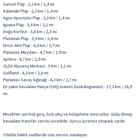
Sunset Plajı - 2,2 km / 1,4 mi
Kalamaki Plajı - 2,3 km / 1,4 mi
Agioi Apostoloi Plajı - 2,3 km / 1,4 mi
Iguana Plajı - 3,4 km / 2,1 mi
Doğu Körfezi - 3,8 km / 2,3 mi
Platanias Plajı - 3,9 km / 2,4 mi
Hrissi Akti Plajı - 4,4 km / 2,7 mi
Platanias Meydanı - 4,7 km / 2,9 mi
Aptera - 4,7 km / 2,9 mi
OLEA Alışveriş Merkezi - 5 km / 3,1 mi
Golfland - 4,2 km / 2,6 mi
Platanias Savaş Sığınağı - 4,3 km / 2,7 mi
En yakın havaalanı Hanya (CHQ-Ioannis Daskalogiannis) - 27,2 km / 16,9
mi
Misafirler için hızlı giriş, hızlı çıkış ve kütüphane mevcuttur. Gidiş-dönüş
havaalanı transfer servisi ücretlidir. Ayrıca ücretsiz otopark vardır.
Otelde belirli saatlerde oda servisi sunuluyor.