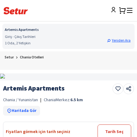
Artemis Apartments
Giriş - Çıkış Tarihleri
Yeniden Ara
1 Oda, 2 Yetişkin
Setur
Chania Otelleri
Artemis Apartments
Chania / Yunanistan
|
Chania
Merkez:
6.5
km
Haritada Gör
Fiyatları görmek için tarih seçiniz
Tarih Seç