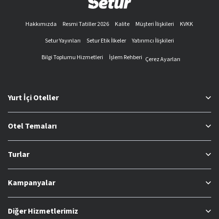
Hakkımızda
Resmi Tatiller 2026
Kalite
Müşteri İlişkileri
KVKK
Setur Yayınları
Setur Etik İlkeler
Yatırımcı İlişkileri
Bilgi Toplumu Hizmetleri
İşlem Rehberi
Çerez Ayarları
Yurt İçi Oteller
Otel Temaları
Turlar
Kampanyalar
Diğer Hizmetlerimiz