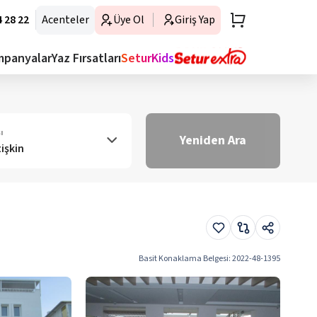
 28 22
Acenteler
Üye Ol
Giriş Yap
mpanyalar
Yaz Fırsatları
SeturKids
ı
Yeniden Ara
tişkin
Basit Konaklama Belgesi
:
2022-48-1395