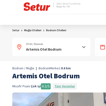
Setur Servis Turistik A.Ş.
Belge No: 728
Setur
Muğla Otelleri
Bodrum Otelleri
Otel / Konum
Bodrum / Muğla
|
Bodrum
Merkez:
0.6
km
Artemis Otel Bodrum
4.3
/5
Misafir Puanı
Çok iyi
Tüm Yorumlar