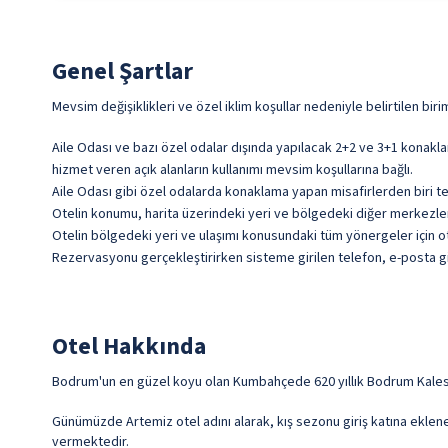
Genel Şartlar
Mevsim değişiklikleri ve özel iklim koşullar nedeniyle belirtilen biri
Aile Odası ve bazı özel odalar dışında yapılacak 2+2 ve 3+1 konakla
hizmet veren açık alanların kullanımı mevsim koşullarına bağlı.
Aile Odası gibi özel odalarda konaklama yapan misafirlerden biri te
Otelin konumu, harita üzerindeki yeri ve bölgedeki diğer merkezlere 
Otelin bölgedeki yeri ve ulaşımı konusundaki tüm yönergeler için ote
Rezervasyonu gerçekleştirirken sisteme girilen telefon, e-posta gib
Otel Hakkında
Bodrum'un en güzel koyu olan Kumbahçede 620 yıllık Bodrum Kalesi
Günümüzde Artemiz otel adını alarak, kış sezonu giriş katına eklen
vermektedir.