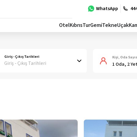
WhatsApp
444
Otel
Kıbrıs
Tur
Gemi
Tekne
Uçak
Ka
Giriş - Çıkış Tarihleri
Kişi, Oda Sayıs
Giriş - Çıkış Tarihleri
1 Oda, 2 Ye