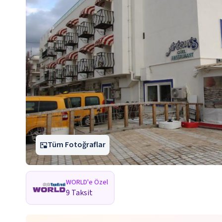
Tüm Fotoğraflar
WORLD'e Özel
9 Taksit