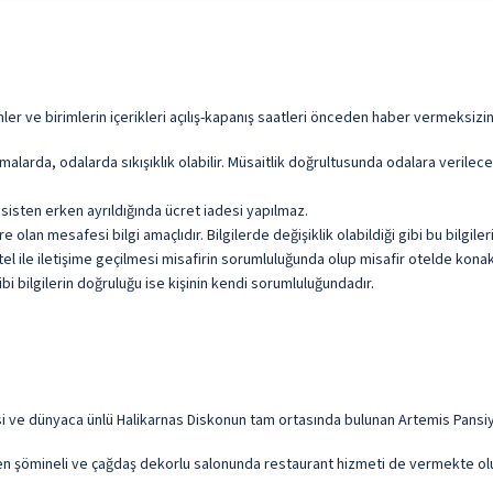
mler ve birimlerin içerikleri açılış-kapanış saatleri önceden haber vermeksizin t
malarda, odalarda sıkışıklık olabilir. Müsaitlik doğrultusunda odalara verile
sisten erken ayrıldığında ücret iadesi yapılmaz.
olan mesafesi bilgi amaçlıdır. Bilgilerde değişiklik olabildiği gibi bu bilgil
l ile iletişime geçilmesi misafirin sorumluluğunda olup misafir otelde konakl
i bilgilerin doğruluğu ise kişinin kendi sorumluluğundadır.
 ve dünyaca ünlü Halikarnas Diskonun tam ortasında bulunan Artemis Pansiyo
en şömineli ve çağdaş dekorlu salonunda restaurant hizmeti de vermekte olup