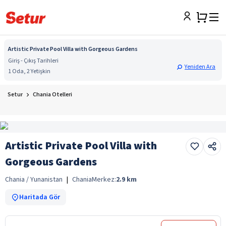
Artistic Private Pool Villa with Gorgeous Gardens
Giriş - Çıkış Tarihleri
Yeniden Ara
1 Oda, 2 Yetişkin
Setur
Chania Otelleri
Artistic Private Pool Villa with
Gorgeous Gardens
Chania / Yunanistan
|
Chania
Merkez:
2.9
km
Haritada Gör