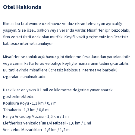
Otel Hakkında
Klimalı bu tatil evinde özel havuz ve düz ekran televizyon ayrıcalığı
yaşayın. Size özel, balkon veya veranda vardır. Misafirler için buzdolabı,
fırın ve set üstü ocak olan mutfak. Keyifli vakit geçirmeniz için ücretsiz
kablosuz internet sunuluyor.
Misafirler sezonluk açık havuz gibi dinlenme fırsatlarından yararlanabilir
veya zemin katta teras ve bahçe keyfiyle manzaranın tadını çıkartabilir.
Bu tatil evinde misafilere ücretsiz kablosuz İnternet ve barbekü
ızgaraları sunulmaktadır.
Uzaklıklar en yakın 0.1 mil ve kilometre değerine yuvarlanarak
gösterilmektedir.
Kouloura Koyu - 1,1 km / 0,7 mi
Tabakaria - 1,3 km / 0,8 mi
Hanya Arkeoloji Müzesi - 1,5 km / 1 mi
Eleftherios Venizelos’un Evi Müzesi - 1,6 km / 1 mi
Venizelos Mezarlıkları - 1,9 km / 1,2 mi