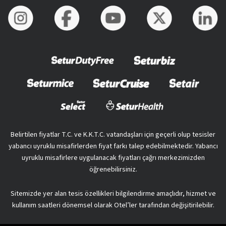
Belirtilen fiyatlar T.C. ve K.K.T.C. vatandaşları için geçerli olup tesisler
yabancı uyruklu misafirlerden fiyat farkı talep edebilmektedir. Yabancı
uyruklu misafirlere uygulanacak fiyatları çağrı merkezimizden
öğrenebilirsiniz.
Sitemizde yer alan tesis özellikleri bilgilendirme amaçlıdır, hizmet ve
kullanım saatleri dönemsel olarak Otel’ler tarafından değişitirilebilir.