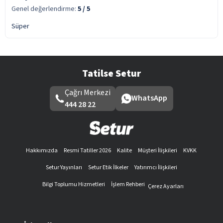
Genel değerlendirme:
5
/ 5
Süper
Tatilse Setur
Çağrı Merkezi
WhatsApp
444 28 22
Hakkımızda
Resmi Tatiller 2026
Kalite
Müşteri İlişkileri
KVKK
Setur Yayınları
Setur Etik İlkeler
Yatırımcı İlişkileri
Bilgi Toplumu Hizmetleri
İşlem Rehberi
Çerez Ayarları