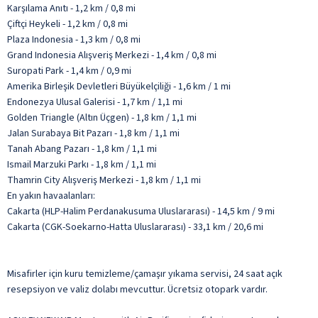
Karşılama Anıtı - 1,2 km / 0,8 mi
Çiftçi Heykeli - 1,2 km / 0,8 mi
Plaza Indonesia - 1,3 km / 0,8 mi
Grand Indonesia Alışveriş Merkezi - 1,4 km / 0,8 mi
Suropati Park - 1,4 km / 0,9 mi
Amerika Birleşik Devletleri Büyükelçiliği - 1,6 km / 1 mi
Endonezya Ulusal Galerisi - 1,7 km / 1,1 mi
Golden Triangle (Altın Üçgen) - 1,8 km / 1,1 mi
Jalan Surabaya Bit Pazarı - 1,8 km / 1,1 mi
Tanah Abang Pazarı - 1,8 km / 1,1 mi
Ismail Marzuki Parkı - 1,8 km / 1,1 mi
Thamrin City Alışveriş Merkezi - 1,8 km / 1,1 mi
En yakın havaalanları:
Cakarta (HLP-Halim Perdanakusuma Uluslararası) - 14,5 km / 9 mi
Cakarta (CGK-Soekarno-Hatta Uluslararası) - 33,1 km / 20,6 mi
Misafirler için kuru temizleme/çamaşır yıkama servisi, 24 saat açık
resepsiyon ve valiz dolabı mevcuttur. Ücretsiz otopark vardır.