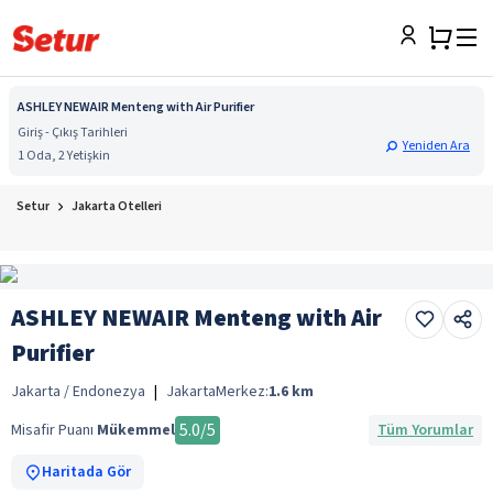
ASHLEY NEWAIR Menteng with Air Purifier
Giriş - Çıkış Tarihleri
Yeniden Ara
1 Oda, 2 Yetişkin
Setur
Jakarta Otelleri
ASHLEY NEWAIR Menteng with Air
Purifier
Jakarta / Endonezya
|
Jakarta
Merkez:
1.6
km
5.0
/5
Misafir Puanı
Mükemmel
Tüm Yorumlar
Haritada Gör