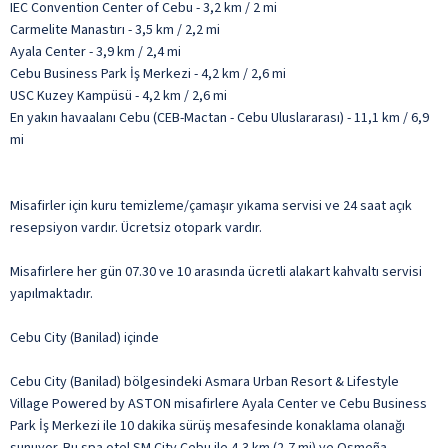
IEC Convention Center of Cebu - 3,2 km / 2 mi
Carmelite Manastırı - 3,5 km / 2,2 mi
Ayala Center - 3,9 km / 2,4 mi
Cebu Business Park İş Merkezi - 4,2 km / 2,6 mi
USC Kuzey Kampüsü - 4,2 km / 2,6 mi
En yakın havaalanı Cebu (CEB-Mactan - Cebu Uluslararası) - 11,1 km / 6,9
mi
Misafirler için kuru temizleme/çamaşır yıkama servisi ve 24 saat açık
resepsiyon vardır. Ücretsiz otopark vardır.
Misafirlere her gün 07.30 ve 10 arasında ücretli alakart kahvaltı servisi
yapılmaktadır.
Cebu City (Banilad) içinde
Cebu City (Banilad) bölgesindeki Asmara Urban Resort & Lifestyle
Village Powered by ASTON misafirlere Ayala Center ve Cebu Business
Park İş Merkezi ile 10 dakika sürüş mesafesinde konaklama olanağı
sunuyor. Bu spa otel SM City Cebu ile 4,3 km (2,7 mi) ve Osmeña