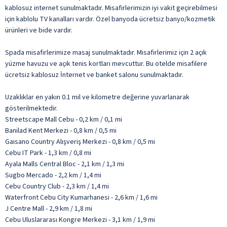
kablosuz internet sunulmaktadır. Misafirlerimizin iyi vakit geçirebilmesi
için kablolu TV kanalları vardır. Özel banyoda ücretsiz banyo/kozmetik
ürünleri ve bide vardır.
Spada misafirlerimize masaj sunulmaktadır. Misafirlerimiz için 2 açık
yüzme havuzu ve açık tenis kortları mevcuttur. Bu otelde misafilere
ücretsiz kablosuz İnternet ve banket salonu sunulmaktadır.
Uzaklıklar en yakın 0.1 mil ve kilometre değerine yuvarlanarak
gösterilmektedir.
Streetscape Mall Cebu - 0,2 km / 0,1 mi
Banilad Kent Merkezi - 0,8 km / 0,5 mi
Gaisano Country Alışveriş Merkezi - 0,8 km / 0,5 mi
Cebu IT Park - 1,3 km / 0,8 mi
Ayala Malls Central Bloc - 2,1 km / 1,3 mi
Sugbo Mercado - 2,2 km / 1,4 mi
Cebu Country Club - 2,3 km / 1,4 mi
Waterfront Cebu City Kumarhanesi - 2,6 km / 1,6 mi
J Centre Mall - 2,9 km / 1,8 mi
Cebu Uluslararası Kongre Merkezi - 3,1 km / 1,9 mi