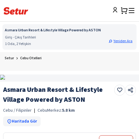
Asmara Urban Resort & Lifestyle Village Powered by ASTON
Giriş - Çıkış Tarihleri
Yeniden Ara
1 Oda, 2 Yetişkin
Setur
Cebu Otelleri
Asmara Urban Resort & Lifestyle
Village Powered by ASTON
Cebu / Filipinler
|
Cebu
Merkez:
5.8
km
Haritada Gör