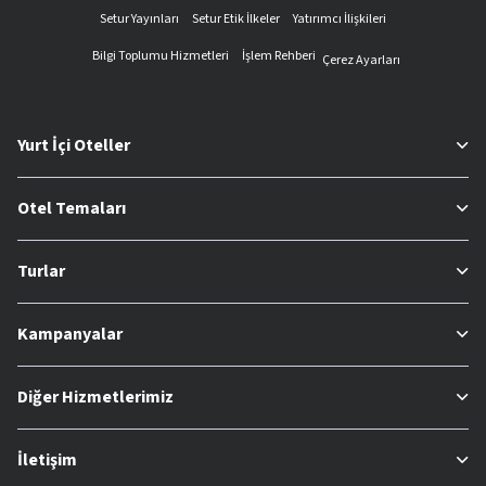
Setur Yayınları
Setur Etik İlkeler
Yatırımcı İlişkileri
Bilgi Toplumu Hizmetleri
İşlem Rehberi
Çerez Ayarları
Yurt İçi Oteller
Otel Temaları
Turlar
Kampanyalar
Diğer Hizmetlerimiz
İletişim