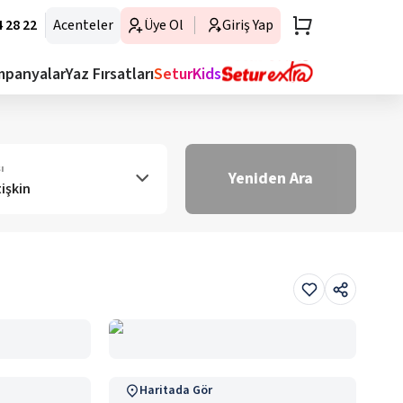
 28 22
Acenteler
Üye Ol
Giriş Yap
mpanyalar
Yaz Fırsatları
SeturKids
ı
Yeniden Ara
tişkin
Haritada Gör