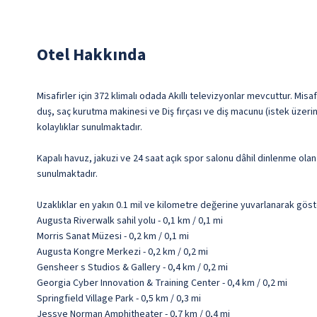
Otel Hakkında
Misafirler için 372 klimalı odada Akıllı televizyonlar mevcuttur. Misa
duş, saç kurutma makinesi ve Diş fırçası ve diş macunu (istek üzerin
kolaylıklar sunulmaktadır.
Kapalı havuz, jakuzi ve 24 saat açık spor salonu dâhil dinlenme ol
sunulmaktadır.
Uzaklıklar en yakın 0.1 mil ve kilometre değerine yuvarlanarak göst
Augusta Riverwalk sahil yolu - 0,1 km / 0,1 mi
Morris Sanat Müzesi - 0,2 km / 0,1 mi
Augusta Kongre Merkezi - 0,2 km / 0,2 mi
Gensheer s Studios & Gallery - 0,4 km / 0,2 mi
Georgia Cyber Innovation & Training Center - 0,4 km / 0,2 mi
Springfield Village Park - 0,5 km / 0,3 mi
Jessye Norman Amphitheater - 0,7 km / 0,4 mi