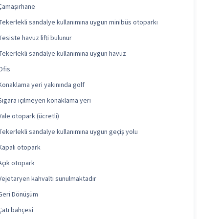
Çamaşırhane
Tekerlekli sandalye kullanımına uygun minibüs otoparkı
Tesiste havuz lifti bulunur
Tekerlekli sandalye kullanımına uygun havuz
Ofis
Konaklama yeri yakınında golf
Sigara içilmeyen konaklama yeri
Vale otopark (ücretli)
Tekerlekli sandalye kullanımına uygun geçiş yolu
Kapalı otopark
Açık otopark
Vejetaryen kahvaltı sunulmaktadır
Geri Dönüşüm
Çatı bahçesi