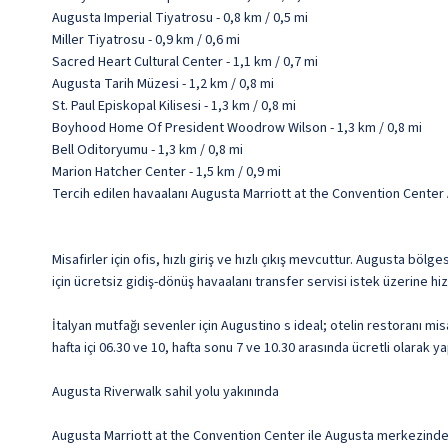
Augusta Imperial Tiyatrosu - 0,8 km / 0,5 mi
Miller Tiyatrosu - 0,9 km / 0,6 mi
Sacred Heart Cultural Center - 1,1 km / 0,7 mi
Augusta Tarih Müzesi - 1,2 km / 0,8 mi
St. Paul Episkopal Kilisesi - 1,3 km / 0,8 mi
Boyhood Home Of President Woodrow Wilson - 1,3 km / 0,8 mi
Bell Oditoryumu - 1,3 km / 0,8 mi
Marion Hatcher Center - 1,5 km / 0,9 mi
Tercih edilen havaalanı Augusta Marriott at the Convention Cente
Misafirler için ofis, hızlı giriş ve hızlı çıkış mevcuttur. Augusta bö
için ücretsiz gidiş-dönüş havaalanı transfer servisi istek üzerine h
İtalyan mutfağı sevenler için Augustino s ideal; otelin restoranı mis
hafta içi 06.30 ve 10, hafta sonu 7 ve 10.30 arasında ücretli olarak y
Augusta Riverwalk sahil yolu yakınında
Augusta Marriott at the Convention Center ile Augusta merkezinde