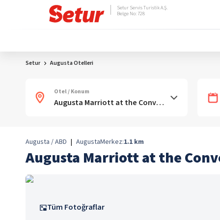
Setur Servis Turistik A.Ş.
Belge No: 728
Setur
Augusta Otelleri
Otel / Konum
Augusta / ABD
|
Augusta
Merkez:
1.1
km
Augusta Marriott at the Con
Tüm Fotoğraflar