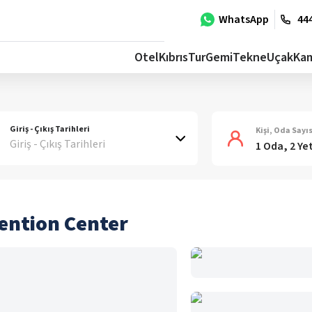
WhatsApp
444
Otel
Kıbrıs
Tur
Gemi
Tekne
Uçak
Ka
Giriş - Çıkış Tarihleri
Kişi, Oda Sayıs
Giriş - Çıkış Tarihleri
1 Oda, 2 Ye
vention Center