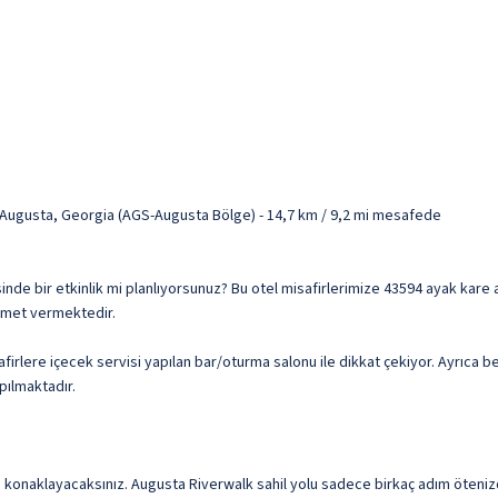
r Augusta, Georgia (AGS-Augusta Bölge) - 14,7 km / 9,2 mi mesafede
lgesinde bir etkinlik mi planlıyorsunuz? Bu otel misafirlerimize 43594 ayak kar
izmet vermektedir.
afirlere içecek servisi yapılan bar/oturma salonu ile dikkat çekiyor. Ayrıca be
apılmaktadır.
 konaklayacaksınız. Augusta Riverwalk sahil yolu sadece birkaç adım öten