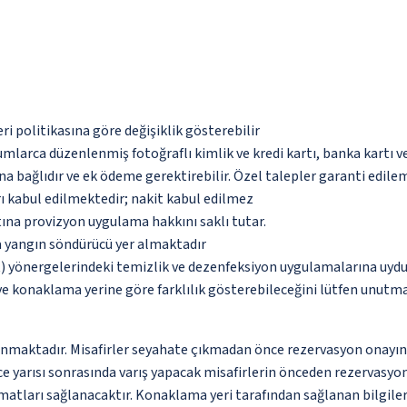
eri politikasına göre değişiklik gösterebilir
umlarca düzenlenmiş fotoğraflı kimlik ve kredi kartı, banka kartı v
na bağlıdır ve ek ödeme gerektirebilir. Özel talepler garanti edile
ı kabul edilmektedir; nakit kabul edilmez
tına provizyon uygulama hakkını saklı tutar.
a yangın söndürücü yer almaktadır
 yönergelerindeki temizlik ve dezenfeksiyon uygulamalarına uydu
 ve konaklama yerine göre farklılık gösterebileceğini lütfen unutm
nmaktadır. Misafirler seyahate çıkmadan önce rezervasyon onayındak
e yarısı sonrasında varış yapacak misafirlerin önceden rezervasyon
matları sağlanacaktır. Konaklama yeri tarafından sağlanan bilgiler, 