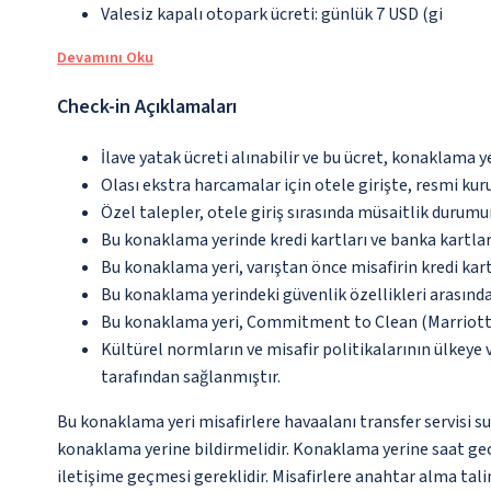
Valesiz kapalı otopark ücreti: günlük 7 USD (gi
Devamını Oku
Check-in Açıklamaları
İlave yatak ücreti alınabilir ve bu ücret, konaklama y
Olası ekstra harcamalar için otele girişte, resmi kur
Özel talepler, otele giriş sırasında müsaitlik durumu
Bu konaklama yerinde kredi kartları ve banka kartlar
Bu konaklama yeri, varıştan önce misafirin kredi kar
Bu konaklama yerindeki güvenlik özellikleri arasınd
Bu konaklama yeri, Commitment to Clean (Marriott)
Kültürel normların ve misafir politikalarının ülkeye
tarafından sağlanmıştır.
Bu konaklama yeri misafirlere havaalanı transfer servisi su
konaklama yerine bildirmelidir. Konaklama yerine saat gec
iletişime geçmesi gereklidir. Misafirlere anahtar alma tali