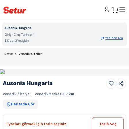
Ausonia Hungaria
Giriş - Çıkış Tarihleri
Yeniden Ara
1 Oda, 2 Yetişkin
Setur
Venedik Otelleri
Ausonia Hungaria
Venedik / İtalya
|
Venedik
Merkez:
3.7
km
Haritada Gör
Fiyatları görmek için tarih seçiniz
Tarih Seç