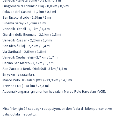
Venedik Planetaryumu - 0,5 km / 0,3 mi
Lungomare d Annunzio Plajı - 0,8 km / 0,5 mi
Palazzo del Casinò - 1,2 km / 0,8 mi
San Nicolo al Lido - 1,6 km / 1 mi
Sinema Sarayı - 1,7 km / 1 mi
Venedik Bienali - 2,1 km / 1,3 mi
Giardini della Biennale - 2,1 km / 1,3 mi
Venedik Rüzgarı - 2,2 km / 1,4 mi
San Nicolò Plajı - 2,2 km / 1,4 mi
Via Garibaldi - 2,6 km / 1,6 mi
Venedik Cephaneliği - 2,7 km / 1,7 mi
Bacino San Marco - 2,7 km / 1,7 mi
San Zaccaria Deniz Otobüsü - 3 km / 1,8 mi
En yakın havaalanları:
Marco Polo Havaalanı (VCE) - 23,3 km / 14,5 mi
Treviso (TSF) - 41 km / 25,5 mi
Ausonia Hungaria için önerilen havaalanı Marco Polo Havaalanı (VCE).
Misafirler için 24 saat açık resepsiyon, birden fazla dil bilen personel ve
valiz dolabı mevcuttur.