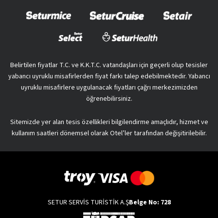
Belirtilen fiyatlar T.C. ve K.K.T.C. vatandaşları için geçerli olup tesisler
yabancı uyruklu misafirlerden fiyat farkı talep edebilmektedir. Yabancı
uyruklu misafirlere uygulanacak fiyatları çağrı merkezimizden
öğrenebilirsiniz.
Sitemizde yer alan tesis özellikleri bilgilendirme amaçlıdır, hizmet ve
kullanım saatleri dönemsel olarak Otel’ler tarafından değişitirilebilir.
SETUR SERVİS TURİSTİK A.Ş
Belge No: 728