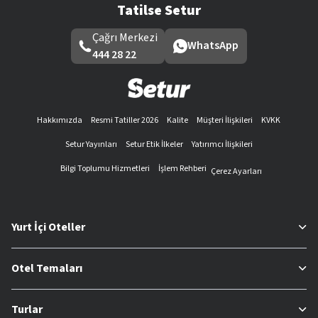
Tatilse Setur
Çağrı Merkezi
WhatsApp
444 28 22
Hakkımızda
Resmi Tatiller 2026
Kalite
Müşteri İlişkileri
KVKK
Setur Yayınları
Setur Etik İlkeler
Yatırımcı İlişkileri
Bilgi Toplumu Hizmetleri
İşlem Rehberi
Çerez Ayarları
Yurt İçi Oteller
Otel Temaları
Turlar