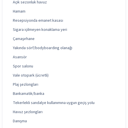
Açık sezonluk havuz
Hamam
Resepsiyonda emanet kasası
Sigara içilmeyen konaklama yeri
Çamaşırhane
Yakında sörf/bodyboarding olanağı
Asansör
Spor salonu
Vale otopark (ücretli)
Plaj şezlongları
Bankamatik/banka
Tekerlekli sandalye kullanımına uygun geçiş yolu
Havuz şezlongları
Danışma