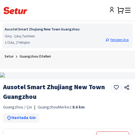
Ausotel Smart Zhujiang New Town Guangzhou
Giriş - Çıkış Tarihleri
Yeniden Ara
1 Oda, 2 Yetişkin
Setur
Guangzhou Otelleri
Ausotel Smart Zhujiang New Town
Guangzhou
Guangzhou / Çin
|
Guangzhou
Merkez:
8.6
km
Haritada Gör