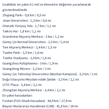
Uzaklıklar en yakın 0.1 mil ve kilometre değerine yuvarlanarak
gösterilmektedir.
Zhujiang Parkı - 0,8 km / 0,5 mi
Jinan Üniversitesi - 1,2 km / 0,8 mi
OneLink Yürüyüş Yolu - 1,7 km / 1,1 mi
Taikoo Hui - 1,8 km / 1,1 mi
Grandview Alışveriş Merkezi - 2 km / 1,2 mi
Güney Çin Normal Üniversitesi - 2,3 km / 1,4 mi
Tee Alışveriş Merkezi - 2,4 km / 1,5 mi
Tianhe Parkı - 2,5 km / 1,6 mi
Tianhe Stadyumu - 2,9 km / 1,8 mi
Guangzhou Kütüphanesi - 3 km / 1,9 mi
Guangdong Müzesi - 3,2 km / 2 mi
Güney Çin Teknoloji Üniversitesi (Wushan Kampüsü) - 3,3 km / 2 mi
Doğu İstasyonu Meydanı ndaki Şelale - 3,3 km / 2,1 mi
CITIC Plaza - 3,4 km / 2,1 mi
Zhongtian Alışveriş Merkezi - 3,4 km / 2,1 mi
En yakın havaalanları:
Foshan (FUO-Shadi Havaalanı) - 44,9 km / 27,9 mi
Baiyun Uluslararası Havalimanı (CAN) - 41,8 km / 26 mi