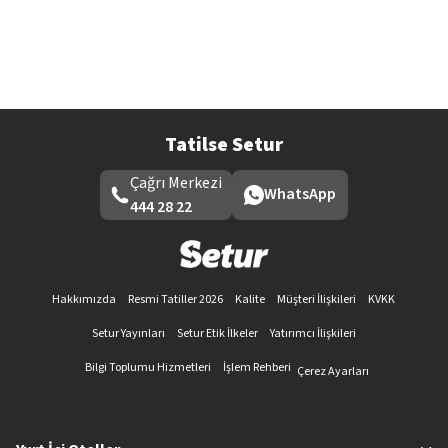
Tatilse Setur
Çağrı Merkezi
WhatsApp
444 28 22
Hakkımızda
Resmi Tatiller 2026
Kalite
Müşteri İlişkileri
KVKK
Setur Yayınları
Setur Etik İlkeler
Yatırımcı İlişkileri
Bilgi Toplumu Hizmetleri
İşlem Rehberi
Çerez Ayarları