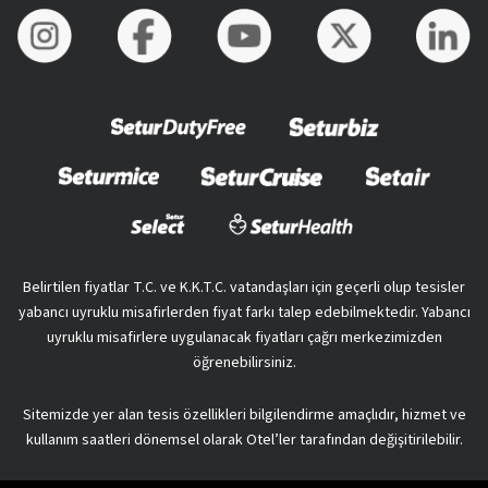
Belirtilen fiyatlar T.C. ve K.K.T.C. vatandaşları için geçerli olup tesisler
yabancı uyruklu misafirlerden fiyat farkı talep edebilmektedir. Yabancı
uyruklu misafirlere uygulanacak fiyatları çağrı merkezimizden
öğrenebilirsiniz.
Sitemizde yer alan tesis özellikleri bilgilendirme amaçlıdır, hizmet ve
kullanım saatleri dönemsel olarak Otel’ler tarafından değişitirilebilir.