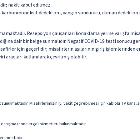
dir; nakit kabul edilmez
da karbonmonoksit dedektörü, yangın söndürücü, duman dedektörü, 
amaktadır. Resepsiyon çalışanları konaklama yerine varışta misafirl
ına dair bir belge sunmalıdır. Negatif COVID-19 testi sonucu gere
afirler için geçerlidir; misafirlerin aşılarının giriş işlemlerind
i araçları kullanılarak çevrilmiş olabilir.
sunulmaktadır. Misafirlerimizin iyi vakit geçirebilmesi için kablolu TV kanall
ve danışma (concierge) hizmetleri bulunmaktadır.
erilmektedir.