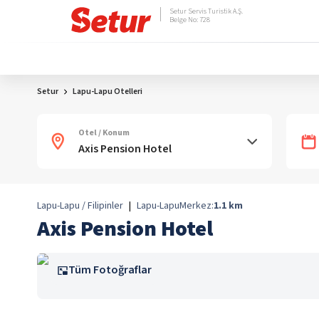
Setur Servis Turistik A.Ş.
Belge No: 728
Setur
Lapu-Lapu Otelleri
Otel / Konum
Lapu-Lapu / Filipinler
|
Lapu-Lapu
Merkez:
1.1
km
Axis Pension Hotel
Tüm Fotoğraflar