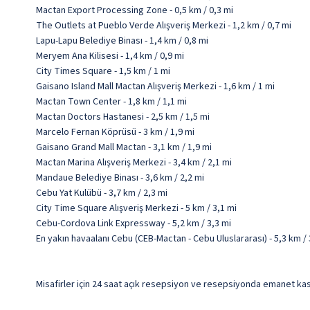
Mactan Export Processing Zone - 0,5 km / 0,3 mi
The Outlets at Pueblo Verde Alışveriş Merkezi - 1,2 km / 0,7 mi
Lapu-Lapu Belediye Binası - 1,4 km / 0,8 mi
Meryem Ana Kilisesi - 1,4 km / 0,9 mi
City Times Square - 1,5 km / 1 mi
Gaisano Island Mall Mactan Alışveriş Merkezi - 1,6 km / 1 mi
Mactan Town Center - 1,8 km / 1,1 mi
Mactan Doctors Hastanesi - 2,5 km / 1,5 mi
Marcelo Fernan Köprüsü - 3 km / 1,9 mi
Gaisano Grand Mall Mactan - 3,1 km / 1,9 mi
Mactan Marina Alışveriş Merkezi - 3,4 km / 2,1 mi
Mandaue Belediye Binası - 3,6 km / 2,2 mi
Cebu Yat Kulübü - 3,7 km / 2,3 mi
City Time Square Alışveriş Merkezi - 5 km / 3,1 mi
Cebu-Cordova Link Expressway - 5,2 km / 3,3 mi
En yakın havaalanı Cebu (CEB-Mactan - Cebu Uluslararası) - 5,3 km / 
Misafirler için 24 saat açık resepsiyon ve resepsiyonda emanet kasa