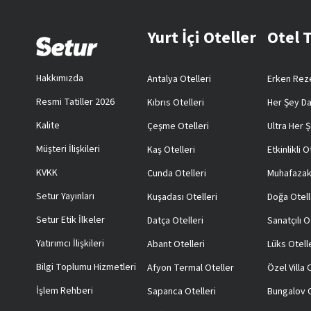
Yurt İçi Oteller
Otel 
Hakkımızda
Antalya Otelleri
Erken Reze
Resmi Tatiller 2026
Kıbrıs Otelleri
Her Şey Da
Kalite
Çeşme Otelleri
Ultra Her Ş
Müşteri İlişkileri
Kaş Otelleri
Etkinlikli O
KVKK
Cunda Otelleri
Muhafazak
Setur Yayınları
Kuşadası Otelleri
Doğa Otell
Setur Etik İlkeler
Datça Otelleri
Sanatçılı O
Yatırımcı İlişkileri
Abant Otelleri
Lüks Otell
Bilgi Toplumu Hizmetleri
Afyon Termal Oteller
Özel Villa
İşlem Rehberi
Sapanca Otelleri
Bungalov O