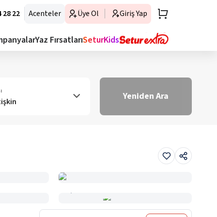
 28 22
Acenteler
Üye Ol
Giriş Yap
mpanyalar
Yaz Fırsatları
SeturKids
ı
Yeniden Ara
tişkin
Haritada Gör