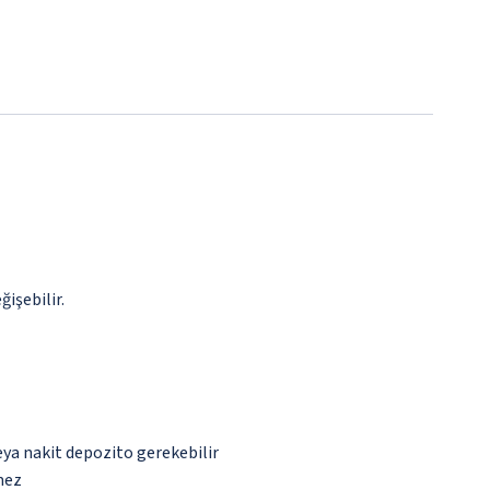
ğişebilir.
eya nakit depozito gerekebilir
mez