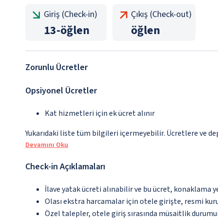
Giriş (Check-in)
Çıkış (Check-out)
13
-
öğlen
öğlen
Zorunlu Ücretler
Opsiyonel Ücretler
Kat hizmetleri için ek ücret alınır
Yukarıdaki liste tüm bilgileri içermeyebilir. Ücretlere ve de
Devamını Oku
Check-in Açıklamaları
İlave yatak ücreti alınabilir ve bu ücret, konaklama y
Olası ekstra harcamalar için otele girişte, resmi kur
Özel talepler, otele giriş sırasında müsaitlik durumu