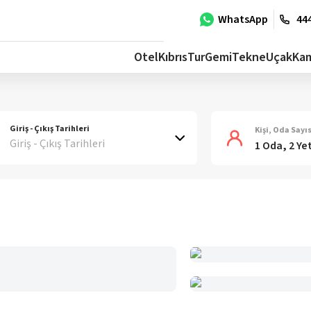
WhatsApp
444
Otel
Kıbrıs
Tur
Gemi
Tekne
Uçak
Ka
Giriş - Çıkış Tarihleri
Kişi, Oda Sayıs
Giriş - Çıkış Tarihleri
1 Oda, 2 Ye