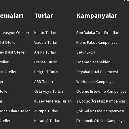
Temaları
Turlar
Kampanyalar
rvasyon Otelleri
Kültür Turları
Son Dakika Tatil Fırsatları
hil Oteller
Vizesiz Turlar
Kıbrıs Paket Kampanyası
ey Dahil Oteller
Afrika Turları
Setur Extra
teller
Fransa Turları
Ödeme Seçenekleri
ar Oteller
Belgrad Turları
Seyahat İptal Güvencesi
eri
ABD Turları
Worldpuan Kampanyası
teller
Orta Asya Turları
Ödeme Erteleme Kampanyası
er
Kuzey Amerika Turları
2 Çocuk Ücretsiz Kampanyası
 Odası Olan Oteller
Avrupa Turları
Çok Kal Az Öde Kampanyası
telleri
Karadağ Turları
Ekonomik Oteller Kampanyası