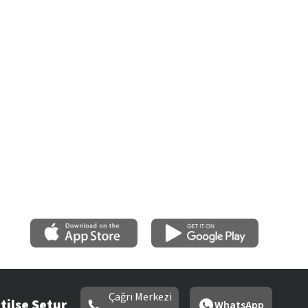
Çağrı Merkezi
tilse Setur
WhatsApp