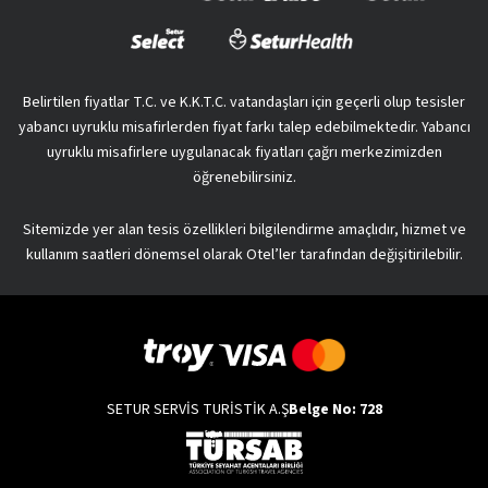
Belirtilen fiyatlar T.C. ve K.K.T.C. vatandaşları için geçerli olup tesisler
yabancı uyruklu misafirlerden fiyat farkı talep edebilmektedir. Yabancı
uyruklu misafirlere uygulanacak fiyatları çağrı merkezimizden
öğrenebilirsiniz.
Sitemizde yer alan tesis özellikleri bilgilendirme amaçlıdır, hizmet ve
kullanım saatleri dönemsel olarak Otel’ler tarafından değişitirilebilir.
SETUR SERVİS TURİSTİK A.Ş
Belge No: 728