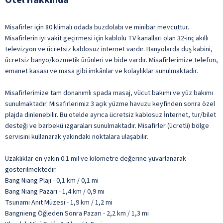
Misafirler için 80 klimalı odada buzdolabı ve minibar mevcuttur.
Misafirlerin iyi vakit geçirmesi için kablolu TV kanalları olan 32-inç akıllı
televizyon ve ücretsiz kablosuz internet vardır. Banyolarda duş kabini,
ücretsiz banyo/kozmetik ürünleri ve bide vardır. Misafirlerimize telefon,
emanet kasası ve masa gibi imkânlar ve kolaylıklar sunulmaktadır.
Misafirlerimize tam donanımlı spada masaj, vücut bakımı ve yüz bakımı
sunulmaktadır. Misafirlerimiz 3 açık yüzme havuzu keyfinden sonra özel
plajda dinlenebilir. Bu otelde ayrıca ücretsiz kablosuz İnternet, tur/bilet
desteği ve barbekü ızgaraları sunulmaktadır. Misafirler (ücretli) bölge
servisini kullanarak yakındaki noktalara ulaşabilir.
Uzaklıklar en yakın 0.1 mil ve kilometre değerine yuvarlanarak
gösterilmektedir.
Bang Niang Plajı - 0,1 km / 0,1 mi
Bang Niang Pazarı - 1,4 km / 0,9 mi
Tsunami Anıt Müzesi - 1,9 km / 1,2 mi
Bangnieng Öğleden Sonra Pazarı - 2,2 km / 1,3 mi