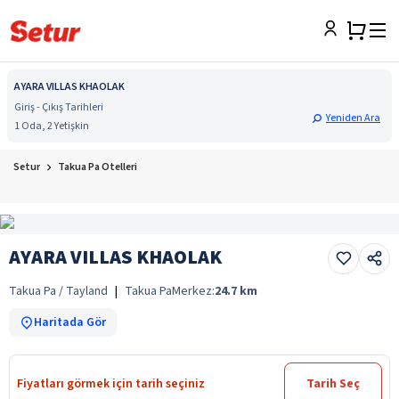
AYARA VILLAS KHAOLAK
Giriş - Çıkış Tarihleri
Yeniden Ara
1 Oda, 2 Yetişkin
Setur
Takua Pa Otelleri
AYARA VILLAS KHAOLAK
Takua Pa / Tayland
|
Takua Pa
Merkez:
24.7
km
Haritada Gör
Fiyatları görmek için tarih seçiniz
Tarih Seç