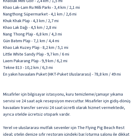
Khaolak Mini Golf - 2,4 km / 1,5 mi
Khao Lak–Lam Ru Milli Parkı - 3,4 km / 2,1 mi
Nangthong Süpermarket - 4,1 km / 2,6 mi
Khuk Khak Plajı - 4,3 km / 2,7 mi
Khao Lak Dağı - 4,5 km / 2,8 mi
Nang Thong Plajı - 6,8 km / 4,3 mi
Gün Batımı Plajı - 7,1 km / 4,4 mi
Khao Lak Kuzey Plajı - 8,2 km / 5,1 mi
Little White Sandy Plajı - 9,7 km / 6 mi
Laem Pakarang Plajı - 9,9 km / 6,2 mi
Tekne 813 - 10,2 km / 6,3 mi
En yakın havaalanı Puket (HKT-Puket Uluslararası) - 78,8 km / 49 mi
Misafirler için bilgisayar istasyonu, kuru temizleme/çamaşır yıkama
servisi ve 24 saat açık resepsiyon mevcuttur. Misafirler için gidiş-dönüş
havaalanı transfer servisi 24 saat ücretli olarak hizmet vermektedir,
ayrıca otelde ücretsiz otopark vardır.
Yerel ve uluslararası mutfak sevenler için The Flying Pig Beach Rest
ideal; otelin denize sıfır restoranı içindeki bar/oturma salonu ile dikkat