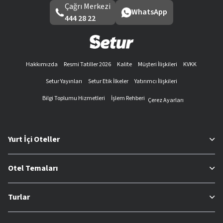
Çağrı Merkezi
WhatsApp
444 28 22
Hakkımızda
Resmi Tatiller 2026
Kalite
Müşteri İlişkileri
KVKK
Setur Yayınları
Setur Etik İlkeler
Yatırımcı İlişkileri
Bilgi Toplumu Hizmetleri
İşlem Rehberi
Çerez Ayarları
Yurt İçi Oteller
Otel Temaları
Turlar