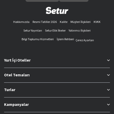
Hakkımızda
Resmi Tatiller 2026
Kalite
Müşteri İlişkileri
KVKK
Setur Yayınları
Setur Etik İlkeler
Yatırımcı İlişkileri
Bilgi Toplumu Hizmetleri
İşlem Rehberi
Çerez Ayarları
Yurt İçi Oteller
Otel Temaları
Turlar
Kampanyalar