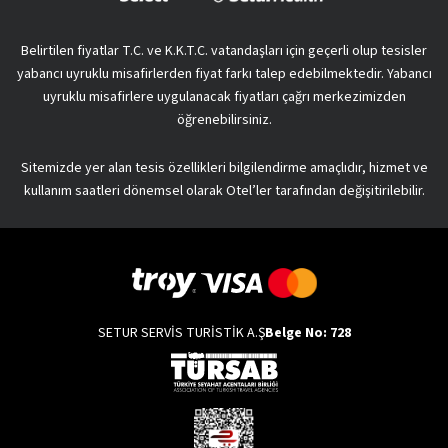
Belirtilen fiyatlar T.C. ve K.K.T.C. vatandaşları için geçerli olup tesisler
yabancı uyruklu misafirlerden fiyat farkı talep edebilmektedir. Yabancı
uyruklu misafirlere uygulanacak fiyatları çağrı merkezimizden
öğrenebilirsiniz.
Sitemizde yer alan tesis özellikleri bilgilendirme amaçlıdır, hizmet ve
kullanım saatleri dönemsel olarak Otel’ler tarafından değişitirilebilir.
SETUR SERVİS TURİSTİK A.Ş
Belge No: 728