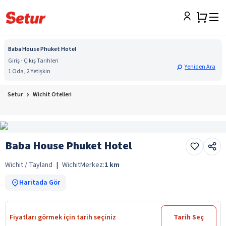
Baba House Phuket Hotel
Giriş - Çıkış Tarihleri
Yeniden Ara
1 Oda, 2 Yetişkin
Setur
Wichit Otelleri
Baba House Phuket Hotel
Wichit / Tayland
|
Wichit
Merkez:
1
km
Haritada Gör
Fiyatları görmek için tarih seçiniz
Tarih Seç