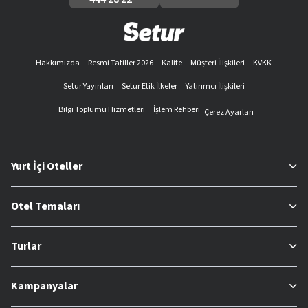
Hakkımızda
Resmi Tatiller 2026
Kalite
Müşteri İlişkileri
KVKK
Setur Yayınları
Setur Etik İlkeler
Yatırımcı İlişkileri
Bilgi Toplumu Hizmetleri
İşlem Rehberi
Çerez Ayarları
Yurt İçi Oteller
Otel Temaları
Turlar
Kampanyalar