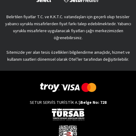
Belirtilen fiyatlar T.C. ve K.K.T.C. vatandaşları için geçerli olup tesisler
yabancı uyruklu misafirlerden fiyat farkı talep edebilmektedir. Yabancı
uyruklu misafirlere uygulanacak fiyatları çağrı merkezimizden
öğrenebilirsiniz.
Sitemizde yer alan tesis özellikleri bilgilendirme amaçlıdır, hizmet ve
kullanım saatleri dönemsel olarak Otel’ler tarafından değişitirilebilir.
SETUR SERVİS TURİSTİK A.Ş
Belge No: 728