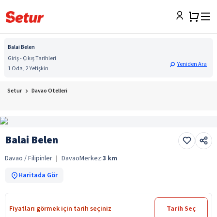
Balai Belen
Giriş - Çıkış Tarihleri
Yeniden Ara
1 Oda, 2 Yetişkin
Setur
Davao Otelleri
Balai Belen
Davao / Filipinler
|
Davao
Merkez:
3
km
Haritada Gör
Fiyatları görmek için tarih seçiniz
Tarih Seç