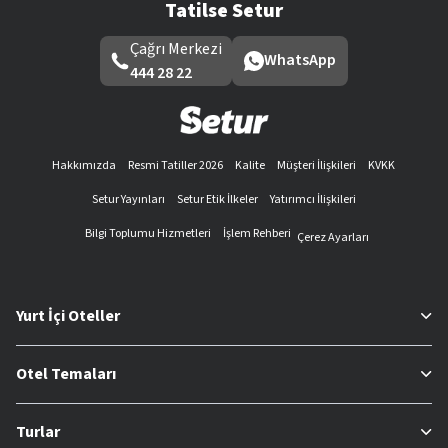
Tatilse Setur
Çağrı Merkezi
WhatsApp
444 28 22
Hakkımızda
Resmi Tatiller 2026
Kalite
Müşteri İlişkileri
KVKK
Setur Yayınları
Setur Etik İlkeler
Yatırımcı İlişkileri
Bilgi Toplumu Hizmetleri
İşlem Rehberi
Çerez Ayarları
Yurt İçi Oteller
Otel Temaları
Turlar