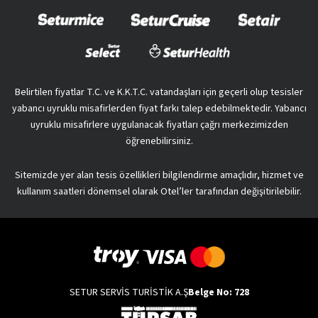
Belirtilen fiyatlar T.C. ve K.K.T.C. vatandaşları için geçerli olup tesisler
yabancı uyruklu misafirlerden fiyat farkı talep edebilmektedir. Yabancı
uyruklu misafirlere uygulanacak fiyatları çağrı merkezimizden
öğrenebilirsiniz.
Sitemizde yer alan tesis özellikleri bilgilendirme amaçlıdır, hizmet ve
kullanım saatleri dönemsel olarak Otel’ler tarafından değişitirilebilir.
SETUR SERVİS TURİSTİK A.Ş
Belge No: 728