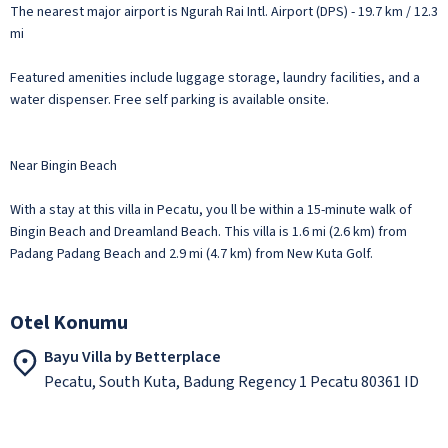
The nearest major airport is Ngurah Rai Intl. Airport (DPS) - 19.7 km / 12.3
mi
Featured amenities include luggage storage, laundry facilities, and a
water dispenser. Free self parking is available onsite.
Near Bingin Beach
With a stay at this villa in Pecatu, you ll be within a 15-minute walk of
Bingin Beach and Dreamland Beach. This villa is 1.6 mi (2.6 km) from
Padang Padang Beach and 2.9 mi (4.7 km) from New Kuta Golf.
Otel Konumu
Bayu Villa by Betterplace
Pecatu, South Kuta, Badung Regency 1 Pecatu 80361 ID