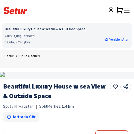
Beautiful Luxury House w sea View & Outside Space
Giriş - Çıkış Tarihleri
Yeniden Ara
1 Oda, 2 Yetişkin
Setur
Split Otelleri
Beautiful Luxury House w sea View
& Outside Space
Split / Hırvatistan
|
Split
Merkez:
1.4
km
Haritada Gör