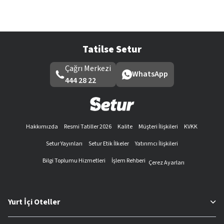
Tatilse Setur
Çağrı Merkezi
WhatsApp
444 28 22
Hakkımızda
Resmi Tatiller 2026
Kalite
Müşteri İlişkileri
KVKK
Setur Yayınları
Setur Etik İlkeler
Yatırımcı İlişkileri
Bilgi Toplumu Hizmetleri
İşlem Rehberi
Çerez Ayarları
Yurt İçi Oteller