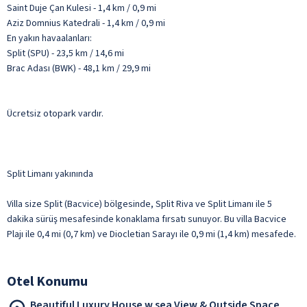
Saint Duje Çan Kulesi - 1,4 km / 0,9 mi
Aziz Domnius Katedrali - 1,4 km / 0,9 mi
En yakın havaalanları:
Split (SPU) - 23,5 km / 14,6 mi
Brac Adası (BWK) - 48,1 km / 29,9 mi
Ücretsiz otopark vardır.
Split Limanı yakınında
Villa size Split (Bacvice) bölgesinde, Split Riva ve Split Limanı ile 5
dakika sürüş mesafesinde konaklama fırsatı sunuyor. Bu villa Bacvice
Plajı ile 0,4 mi (0,7 km) ve Diocletian Sarayı ile 0,9 mi (1,4 km) mesafede.
Otel Konumu
Beautiful Luxury House w sea View & Outside Space