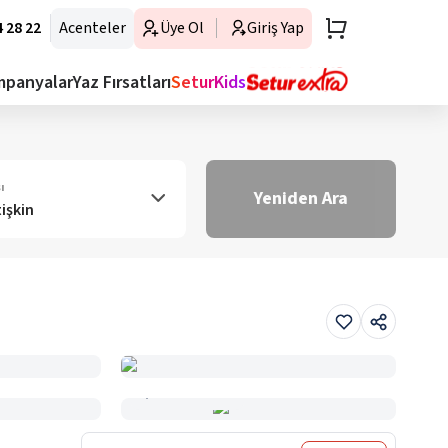
 28 22
Acenteler
Üye Ol
Giriş Yap
mpanyalar
Yaz Fırsatları
SeturKids
ı
Yeniden Ara
tişkin
Haritada Gör