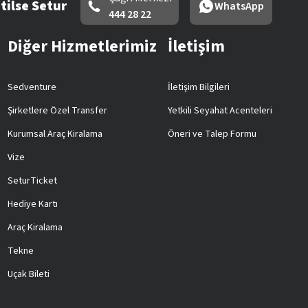
tilse Setur
WhatsApp
444 28 22
Diğer Hizmetlerimiz
İletişim
Sedventure
İletişim Bilgileri
Şirketlere Özel Transfer
Yetkili Seyahat Acenteleri
Kurumsal Araç Kiralama
Öneri ve Talep Formu
Vize
SeturTicket
Hediye Kartı
Araç Kiralama
Tekne
Uçak Bileti