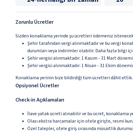
Zorunlu Ücretler
Sizden konaklama yerinde şu ücretleri ödemeniz istenecektir
Şehir tarafından vergi alınmaktadır ve bu vergi kon
durumları veya indirimler olabilir. Daha fazla bilgi 
Şehir vergisi alınmaktadır: 1 Kasım - 31 Mart dönem
Şehir vergisi alınmaktadır: 1 Nisan - 31 Ekim dönem
Konaklama yerinin bize bildirdiği tüm ücretleri dâhil ettik.
Opsiyonel Ücretler
Check-in Açıklamaları
İlave yatak ücreti alınabilir ve bu ücret, konaklama y
Olası ekstra harcamalar için otele girişte, resmi kur
Özel talepler, otele giriş sırasında müsaitlik durumu