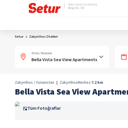
Setur Servis Turistik A.Ş.
Belge No: 728
Setur
Zakynthos Otelleri
Otel / Konum
Zakynthos / Yunanistan
|
Zakynthos
Merkez:
7.2
km
Bella Vista Sea View Apartme
Tüm Fotoğraflar