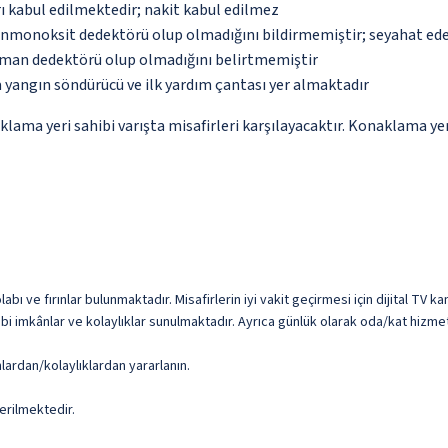
ı kabul edilmektedir; nakit kabul edilmez
monoksit dedektörü olup olmadığını bildirmemiştir; seyahat ederke
uman dedektörü olup olmadığını belirtmemiştir
 yangın söndürücü ve ilk yardım çantası yer almaktadır
a yeri sahibi varışta misafirleri karşılayacaktır. Konaklama yeri 
abı ve fırınlar bulunmaktadır. Misafirlerin iyi vakit geçirmesi için dijital TV 
bi imkânlar ve kolaylıklar sunulmaktadır. Ayrıca günlük olarak oda/kat hizmet
nlardan/kolaylıklardan yararlanın.
erilmektedir.