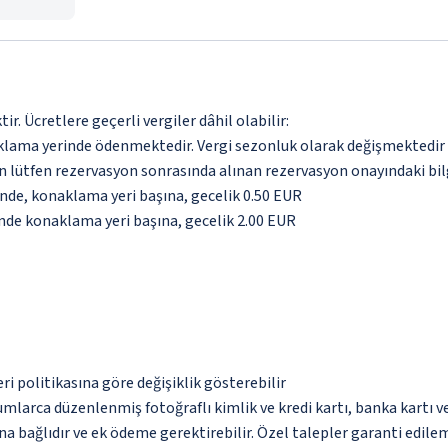
. Ücretlere geçerli vergiler dâhil olabilir:
aklama yerinde ödenmektedir. Vergi sezonluk olarak değişmektedir
için lütfen rezervasyon sonrasında alınan rezervasyon onayındaki bil
inde, konaklama yeri başına, gecelik 0.50 EUR
inde konaklama yeri başına, gecelik 2.00 EUR
eri politikasına göre değişiklik gösterebilir
umlarca düzenlenmiş fotoğraflı kimlik ve kredi kartı, banka kartı v
na bağlıdır ve ek ödeme gerektirebilir. Özel talepler garanti edile