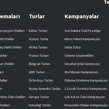
Ta
Temaları
Turlar
Kampanyalar
rvasyon Otelleri
Kültür Turları
Son Dakika Tatil Fırsatları
hil Oteller
Vizesiz Turlar
Kıbrıs Paket Kampanyası
ey Dahil Oteller
Afrika Turları
Setur Extra
teller
Fransa Turları
Ödeme Seçenekleri
ar Oteller
Belgrad Turları
Seyahat İptal Güvencesi
eri
ABD Turları
Worldpuan Kampanyası
teller
Orta Asya Turları
Ödeme Erteleme Kampanyası
er
Kuzey Amerika Turları
2 Çocuk Ücretsiz Kampanyası
 Odası Olan Oteller
Avrupa Turları
Çok Kal Az Öde Kampanyası
telleri
Karadağ Turları
Ekonomik Oteller Kampanyası