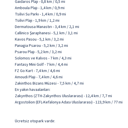
Gaidaros Plajı - 0,8 km / 0,5 mi
Amboula Plajı - 1,4 km / 0,9 mi
Tsilivi Su Parkı - 1,4 km / 0,9 mi
Tsilivi Plajı - 1,9 km / 1,2 mi
Dermatousa Manastırı - 3,4 km / 2,1 mi
Callinico Şaraphanesi - 5,1 km / 3,1 mi
Kavos Pasou - 5,1 km / 3,2 mi
Panagia Psarou - 5,2 km / 3,2 mi
Psarou Plajı - 5,2 km / 3,2 mi
Solomos ve Kalvos - 7 km / 4,3 mi
Fantasy Mini Golf - 7 km / 4,4 mi
FZ Go Kart - 7,4 km / 4,6 mi
Amoudi Plajı - 7,4 km / 4,6 mi
Zakinthos Bizans Müzesi - 7,5 km / 4,7 mi
En yakın havaalanları:
Zakynthos (ZTH-Zakynthos Uluslararası) - 12,4 km / 7,7 mi
Argostolion (EFL-Kefalonya Adası Uluslararası) - 123,9 km / 77 mi
Ücretsiz otopark vardır.