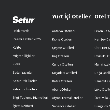
Yurt İçi Oteller
Otel 
Hakkımızda
Antalya Otelleri
Erken Reze
Resmi Tatiller 2026
Kıbrıs Otelleri
Her Şey Da
Kalite
Çeşme Otelleri
Ultra Her Ş
Müşteri İlişkileri
Kaş Otelleri
Etkinlikli O
KVKK
Cunda Otelleri
Muhafazak
Setur Yayınları
Kuşadası Otelleri
Doğa Otell
Setur Etik İlkeler
Datça Otelleri
Sanatçılı O
Yatırımcı İlişkileri
Abant Otelleri
Lüks Otell
Bilgi Toplumu Hizmetleri
Afyon Termal Oteller
Özel Villa
İşlem Rehberi
Sapanca Otelleri
Bungalov O