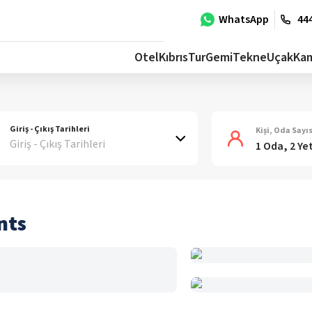
WhatsApp
444
Otel
Kıbrıs
Tur
Gemi
Tekne
Uçak
Ka
Giriş - Çıkış Tarihleri
Kişi, Oda Sayıs
Giriş - Çıkış Tarihleri
1 Oda, 2 Ye
nts