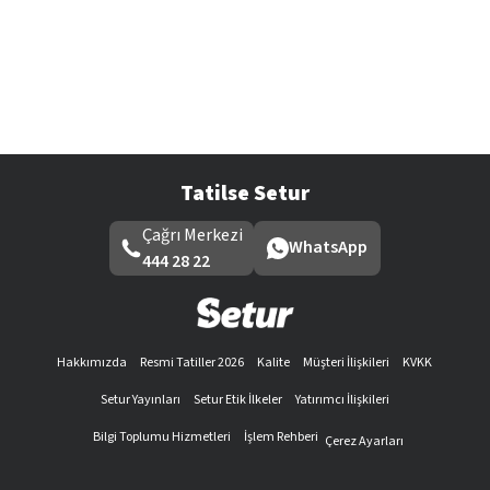
Tatilse Setur
Çağrı Merkezi
WhatsApp
444 28 22
Hakkımızda
Resmi Tatiller 2026
Kalite
Müşteri İlişkileri
KVKK
Setur Yayınları
Setur Etik İlkeler
Yatırımcı İlişkileri
Bilgi Toplumu Hizmetleri
İşlem Rehberi
Çerez Ayarları