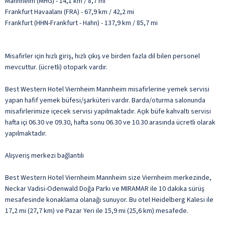
Mannheim (MHG) - 14,1 km / 8,7 mi
Frankfurt Havaalanı (FRA) - 67,9 km / 42,2 mi
Frankfurt (HHN-Frankfurt - Hahn) - 137,9 km / 85,7 mi
Misafirler için hızlı giriş, hızlı çıkış ve birden fazla dil bilen personel
mevcuttur. (ücretli) otopark vardır.
Best Western Hotel Viernheim Mannheim misafirlerine yemek servisi
yapan hafif yemek büfesi/şarküteri vardır. Barda/oturma salonunda
misafirlerimize içecek servisi yapılmaktadır. Açık büfe kahvaltı servisi
hafta içi 06.30 ve 09.30, hafta sonu 06.30 ve 10.30 arasında ücretli olarak
yapılmaktadır.
Alışveriş merkezi bağlantılı
Best Western Hotel Viernheim Mannheim size Viernheim merkezinde,
Neckar Vadisi-Odenwald Doğa Parkı ve MIRAMAR ile 10 dakika sürüş
mesafesinde konaklama olanağı sunuyor. Bu otel Heidelberg Kalesi ile
17,2 mi (27,7 km) ve Pazar Yeri ile 15,9 mi (25,6 km) mesafede.