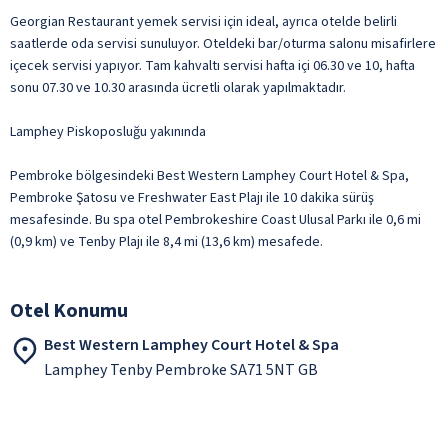
Georgian Restaurant yemek servisi için ideal, ayrıca otelde belirli
saatlerde oda servisi sunuluyor. Oteldeki bar/oturma salonu misafirlere
içecek servisi yapıyor. Tam kahvaltı servisi hafta içi 06.30 ve 10, hafta
sonu 07.30 ve 10.30 arasında ücretli olarak yapılmaktadır.
Lamphey Piskoposluğu yakınında
Pembroke bölgesindeki Best Western Lamphey Court Hotel & Spa,
Pembroke Şatosu ve Freshwater East Plajı ile 10 dakika sürüş
mesafesinde. Bu spa otel Pembrokeshire Coast Ulusal Parkı ile 0,6 mi
(0,9 km) ve Tenby Plajı ile 8,4 mi (13,6 km) mesafede.
Otel Konumu
Best Western Lamphey Court Hotel & Spa
Lamphey Tenby Pembroke SA71 5NT GB