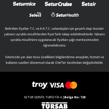
Belirtilen fiyatlar T.C. ve K.K.T.C. vatandaşları için geçerli olup tesisler
yabancı uyruklu misafirlerden fiyat farkı talep edebilmektedir. Yabancı
uyruklu misafirlere uygulanacak fiyatları çağrı merkezimizden
öğrenebilirsiniz.
Sitemizde yer alan tesis özellikleri bilgilendirme amaçlıdır, hizmet ve
kullanım saatleri dönemsel olarak Otel’ler tarafından değişitirilebilir.
SETUR SERVİS TURİSTİK A.Ş
Belge No: 728