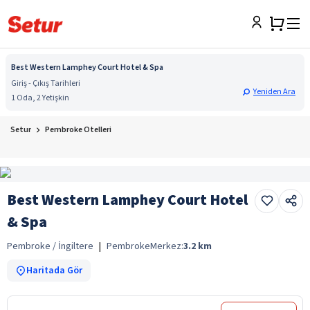
Best Western Lamphey Court Hotel & Spa
Giriş - Çıkış Tarihleri
Yeniden Ara
1 Oda, 2 Yetişkin
Setur
Pembroke Otelleri
Best Western Lamphey Court Hotel
& Spa
Pembroke / İngiltere
|
Pembroke
Merkez:
3.2
km
Haritada Gör