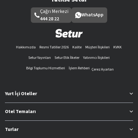
Çağrı Merkezi
WhatsApp
444 28 22
Hakkımızda
Resmi Tatiller 2026
Kalite
Müşteri İlişkileri
KVKK
Setur Yayınları
Setur Etik İlkeler
Yatırımcı İlişkileri
Bilgi Toplumu Hizmetleri
İşlem Rehberi
Çerez Ayarları
Yurt İçi Oteller
Otel Temaları
Turlar