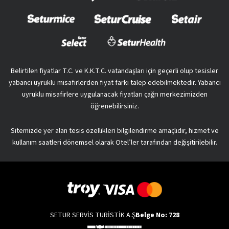
Belirtilen fiyatlar T.C. ve K.K.T.C. vatandaşları için geçerli olup tesisler
yabancı uyruklu misafirlerden fiyat farkı talep edebilmektedir. Yabancı
uyruklu misafirlere uygulanacak fiyatları çağrı merkezimizden
öğrenebilirsiniz.
Sitemizde yer alan tesis özellikleri bilgilendirme amaçlıdır, hizmet ve
kullanım saatleri dönemsel olarak Otel’ler tarafından değişitirilebilir.
SETUR SERVİS TURİSTİK A.Ş
Belge No: 728