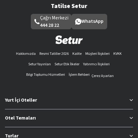
Tatilse Setur
Çağrı Merkezi
WhatsApp
444 28 22
Hakkımızda
Resmi Tatiller 2026
Kalite
Müşteri İlişkileri
KVKK
Setur Yayınları
Setur Etik İlkeler
Yatırımcı İlişkileri
Bilgi Toplumu Hizmetleri
İşlem Rehberi
Çerez Ayarları
Yurt İçi Oteller
Otel Temaları
Turlar