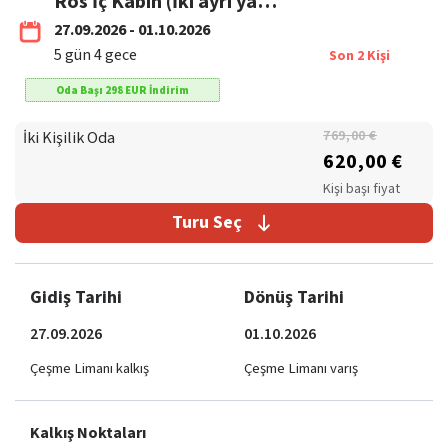
Ros İç Kabin (İki ayrı yataklıdır.)
27.09.2026 - 01.10.2026
5
gün
4
gece
Son
2
Kişi
Oda Başı
298
EUR
İndirim
İki Kişilik Oda
769,00 €
620,00 €
Kişi başı fiyat
Turu Seç
Gidiş Tarihi
Dönüş Tarihi
27.09.2026
01.10.2026
Çeşme Limanı kalkış
Çeşme Limanı varış
Kalkış Noktaları