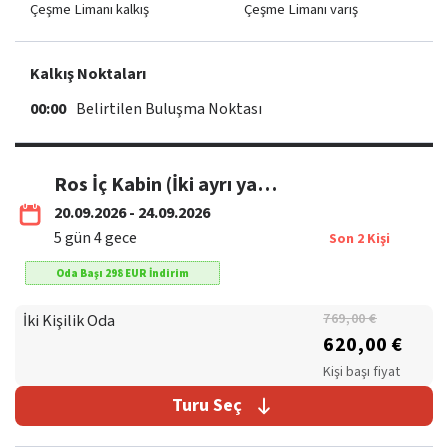
Çeşme Limanı kalkış
Çeşme Limanı varış
Kalkış Noktaları
00:00
Belirtilen Buluşma Noktası
Ros İç Kabin (İki ayrı yataklıdır.)
20.09.2026 - 24.09.2026
5
gün
4
gece
Son
2
Kişi
Oda Başı
298
EUR
İndirim
İki Kişilik Oda
769,00 €
620,00 €
Kişi başı fiyat
Turu Seç