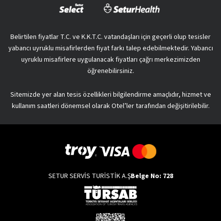
Belirtilen fiyatlar T.C. ve K.K.T.C. vatandaşları için geçerli olup tesisler
yabancı uyruklu misafirlerden fiyat farkı talep edebilmektedir. Yabancı
uyruklu misafirlere uygulanacak fiyatları çağrı merkezimizden
öğrenebilirsiniz.
Sitemizde yer alan tesis özellikleri bilgilendirme amaçlıdır, hizmet ve
kullanım saatleri dönemsel olarak Otel’ler tarafından değişitirilebilir.
SETUR SERVİS TURİSTİK A.Ş
Belge No: 728