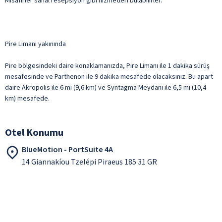
Misafirler sanal resepsiyon gibi hizmetleri bulabilirler.
Pire Limanı yakınında
Pire bölgesindeki daire konaklamanızda, Pire Limanı ile 1 dakika sürüş
mesafesinde ve Parthenon ile 9 dakika mesafede olacaksınız. Bu apart
daire Akropolis ile 6 mi (9,6 km) ve Syntagma Meydanı ile 6,5 mi (10,4
km) mesafede.
Otel Konumu
BlueMotion - PortSuite 4A
14 Giannakíou Tzelépi Piraeus 185 31 GR