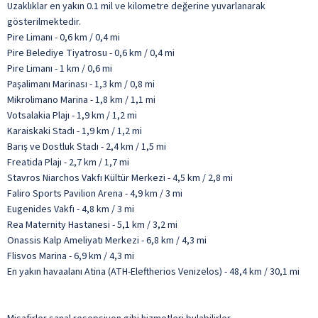
Uzaklıklar en yakın 0.1 mil ve kilometre değerine yuvarlanarak
gösterilmektedir.
Pire Limanı - 0,6 km / 0,4 mi
Pire Belediye Tiyatrosu - 0,6 km / 0,4 mi
Pire Limanı - 1 km / 0,6 mi
Paşalimanı Marinası - 1,3 km / 0,8 mi
Mikrolimano Marina - 1,8 km / 1,1 mi
Votsalakia Plajı - 1,9 km / 1,2 mi
Karaiskaki Stadı - 1,9 km / 1,2 mi
Barış ve Dostluk Stadı - 2,4 km / 1,5 mi
Freatida Plajı - 2,7 km / 1,7 mi
Stavros Niarchos Vakfı Kültür Merkezi - 4,5 km / 2,8 mi
Faliro Sports Pavilion Arena - 4,9 km / 3 mi
Eugenides Vakfı - 4,8 km / 3 mi
Rea Maternity Hastanesi - 5,1 km / 3,2 mi
Onassis Kalp Ameliyatı Merkezi - 6,8 km / 4,3 mi
Flisvos Marina - 6,9 km / 4,3 mi
En yakın havaalanı Atina (ATH-Eleftherios Venizelos) - 48,4 km / 30,1 mi