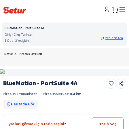
BlueMotion - PortSuite 4A
Giriş - Çıkış Tarihleri
Yeniden Ara
1 Oda, 2 Yetişkin
Setur
Piraeus Otelleri
BlueMotion - PortSuite 4A
Piraeus / Yunanistan
|
Piraeus
Merkez:
0.4
km
Haritada Gör
Fiyatları görmek için tarih seçiniz
Tarih Seç