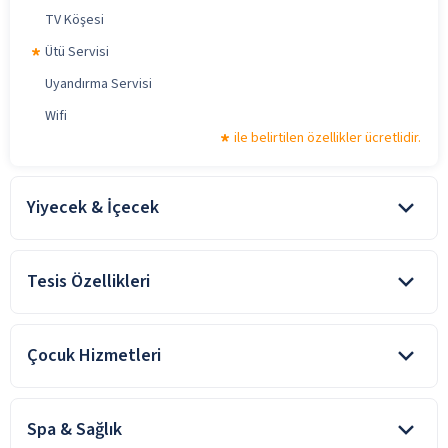
TV Köşesi
Ütü Servisi
Uyandırma Servisi
Wifi
ile belirtilen özellikler ücretlidir.
Yiyecek & İçecek
Açık Büfe Kahvaltı
Tesis Özellikleri
Alkolsüz Hizmet
Bebek Sandalyesi
Alkolsüz Hizmet
Cafe Bar
Çocuk Hizmetleri
Asansör
Kahvaltı Salonu
Engelli Kullanımına Uygun Tuvalet
Bebek Karyolası
Oda Servisi
Engelli Odası
Spa & Sağlık
Çocuk Karyolası
Restoran