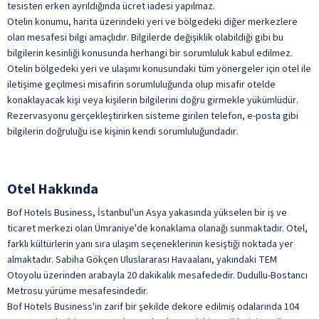
tesisten erken ayrıldığında ücret iadesi yapılmaz.
Otelin konumu, harita üzerindeki yeri ve bölgedeki diğer merkezlere
olan mesafesi bilgi amaçlıdır. Bilgilerde değişiklik olabildiği gibi bu
bilgilerin kesinliği konusunda herhangi bir sorumluluk kabul edilmez.
Otelin bölgedeki yeri ve ulaşımı konusundaki tüm yönergeler için otel ile
iletişime geçilmesi misafirin sorumluluğunda olup misafir otelde
konaklayacak kişi veya kişilerin bilgilerini doğru
girmekle yükümlüdür.
Rezervasyonu gerçekleştirirken sisteme girilen telefon, e-posta gibi
bilgilerin doğruluğu ise kişinin kendi sorumluluğundadır.
Otel Hakkında
Bof Hotels Business, İstanbul'un Asya yakasında yükselen bir iş ve
ticaret merkezi olan Ümraniye'de konaklama olanağı sunmaktadır. Otel,
farklı kültürlerin yanı sıra ulaşım seçeneklerinin kesiştiği noktada yer
almaktadır. Sabiha Gökçen Uluslararası Havaalanı, yakındaki TEM
Otoyolu üzerinden arabayla 20 dakikalık mesafededir. Dudullu-Bostancı
Metrosu yürüme mesafesindedir.
Bof Hotels Business'in zarif bir şekilde dekore edilmiş odalarında 104