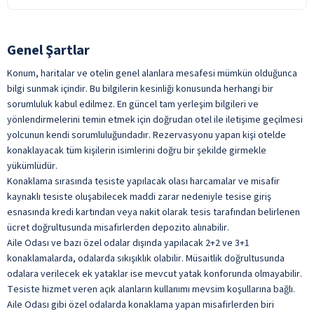
Engelli Rampası
ile belirtilen özellikler ücretlidir.
Buhar Odası
Şişeli İçecekler
Lobi
Fitness
Taze Sıkılmış Meyve Suları
Genel Şartlar
Mescit
Masaj
Türk Kahvesi
Sürdürülebilir Turizm Sertifikası
Konum, haritalar ve otelin genel alanlara mesafesi mümkün olduğunca
ile belirtilen özellikler ücretlidir.
Sauna
bilgi sunmak içindir. Bu bilgilerin kesinliği konusunda herhangi bir
Tekerlekli Sandalye Kullanımına Uygun
sorumluluk kabul edilmez. En güncel tam yerleşim bilgileri ve
Türk Hamamı
Teras
yönlendirmelerini temin etmek için doğrudan otel ile iletişime geçilmesi
ile belirtilen özellikler ücretlidir.
yolcunun kendi sorumluluğundadır. Rezervasyonu yapan kişi otelde
konaklayacak tüm kişilerin isimlerini doğru bir şekilde girmekle
yükümlüdür.
Konaklama sırasında tesiste yapılacak olası harcamalar ve misafir
kaynaklı tesiste oluşabilecek maddi zarar nedeniyle tesise giriş
esnasında kredi kartından veya nakit olarak tesis tarafından belirlenen
ücret doğrultusunda misafirlerden depozito alınabilir.
Aile Odası ve bazı özel odalar dışında yapılacak 2+2 ve 3+1
konaklamalarda, odalarda sıkışıklık olabilir. Müsaitlik doğrultusunda
odalara verilecek ek yataklar ise mevcut yatak konforunda olmayabilir.
Tesiste hizmet veren açık alanların kullanımı mevsim koşullarına bağlı.
Aile Odası gibi özel odalarda konaklama yapan misafirlerden biri