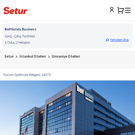
Bof Hotels Business
Giriş - Çıkış Tarihleri
Yeniden Ara
1 Oda, 2 Yetişkin
Setur
İstanbul Otelleri
Ümraniye Otelleri
Turizm İşletmesi Belgesi
:
16275