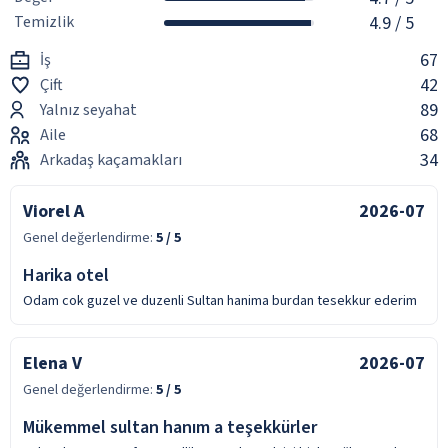
Temizlik
4.9
/ 5
67
İş
42
Çift
89
Yalnız seyahat
68
Aile
34
Arkadaş kaçamakları
Viorel A
2026-07
Genel değerlendirme:
5
/ 5
Harika otel
Odam cok guzel ve duzenli Sultan hanima burdan tesekkur ederim
Elena V
2026-07
Genel değerlendirme:
5
/ 5
Mükemmel sultan hanım a teşekkürler