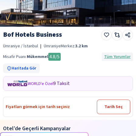
Bof Hotels Business
Ümraniye / İstanbul
|
Ümraniye
Merkez:
3.2
km
4.8
/5
Misafir Puanı
Mükemmel
Tüm Yorumlar
Haritada Gör
9 Taksit
WORLD'e Özel
Fiyatları görmek için tarih seçiniz
Tarih Seç
Otel’de Geçerli Kampanyalar