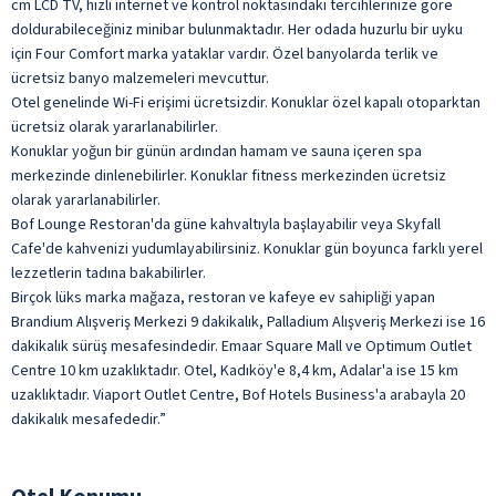
cm LCD TV, hızlı internet ve kontrol noktasındaki tercihlerinize göre
doldurabileceğiniz minibar bulunmaktadır. Her odada huzurlu bir uyku
için Four Comfort marka yataklar vardır. Özel banyolarda terlik ve
ücretsiz banyo malzemeleri mevcuttur.
Otel genelinde Wi-Fi erişimi ücretsizdir. Konuklar özel kapalı otoparktan
ücretsiz olarak yararlanabilirler.
Konuklar yoğun bir günün ardından hamam ve sauna içeren spa
merkezinde dinlenebilirler. Konuklar fitness merkezinden ücretsiz
olarak yararlanabilirler.
Bof Lounge Restoran'da güne kahvaltıyla başlayabilir veya Skyfall
Cafe'de kahvenizi yudumlayabilirsiniz. Konuklar gün boyunca farklı yerel
lezzetlerin tadına bakabilirler.
Birçok lüks marka mağaza, restoran ve kafeye ev sahipliği yapan
Brandium Alışveriş Merkezi 9 dakikalık, Palladium Alışveriş Merkezi ise 16
dakikalık sürüş mesafesindedir. Emaar Square Mall ve Optimum Outlet
Centre 10 km uzaklıktadır. Otel, Kadıköy'e 8,4 km, Adalar'a ise 15 km
uzaklıktadır. Viaport Outlet Centre, Bof Hotels Business'a arabayla 20
dakikalık mesafededir.”