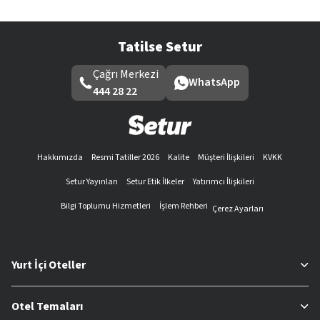
Tatilse Setur
Çağrı Merkezi
WhatsApp
444 28 22
Hakkımızda
Resmi Tatiller 2026
Kalite
Müşteri İlişkileri
KVKK
Setur Yayınları
Setur Etik İlkeler
Yatırımcı İlişkileri
Bilgi Toplumu Hizmetleri
İşlem Rehberi
Çerez Ayarları
Yurt İçi Oteller
Otel Temaları