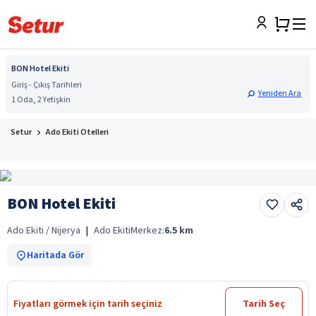
BON Hotel Ekiti
Giriş - Çıkış Tarihleri
Yeniden Ara
1 Oda, 2 Yetişkin
Setur
Ado Ekiti Otelleri
BON Hotel Ekiti
Ado Ekiti / Nijerya
|
Ado Ekiti
Merkez:
6.5
km
Haritada Gör
Fiyatları görmek için tarih seçiniz
Tarih Seç