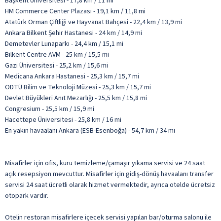
Başkent Üniversitesi - 17,8 km / 11 mi
HM Commerce Center Plazası - 19,1 km / 11,8 mi
Atatürk Orman Çiftliği ve Hayvanat Bahçesi - 22,4 km / 13,9 mi
Ankara Bilkent Şehir Hastanesi - 24 km / 14,9 mi
Demetevler Lunaparkı - 24,4 km / 15,1 mi
Bilkent Centre AVM - 25 km / 15,5 mi
Gazi Üniversitesi - 25,2 km / 15,6 mi
Medicana Ankara Hastanesi - 25,3 km / 15,7 mi
ODTÜ Bilim ve Teknoloji Müzesi - 25,3 km / 15,7 mi
Devlet Büyükleri Anıt Mezarlığı - 25,5 km / 15,8 mi
Congresium - 25,5 km / 15,9 mi
Hacettepe Üniversitesi - 25,8 km / 16 mi
En yakın havaalanı Ankara (ESB-Esenboğa) - 54,7 km / 34 mi
Misafirler için ofis, kuru temizleme/çamaşır yıkama servisi ve 24 saat
açık resepsiyon mevcuttur. Misafirler için gidiş-dönüş havaalanı transfer
servisi 24 saat ücretli olarak hizmet vermektedir, ayrıca otelde ücretsiz
otopark vardır.
Otelin restoran misafirlere içecek servisi yapılan bar/oturma salonu ile