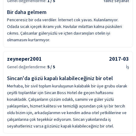
Genel değerlendirme:
1
/ 5
Yalnız seyahat
Bir daha gelmem
Penceresiz bir oda verdiler. İnternet cok yavas. Kulanılamıyor.
Odada sıcak içeçek ikramı yok. Havlular milattan kalma püsküleri
cıkmıs. Çalısanlar güleryüzlü ve içten davranışları otelin iyi
olmamasını kurtarmıyor.
zeyneper2001
2017-03
Genel değerlendirme:
5
/ 5
İş
Sincan'da gözü kapalı kalabileceğiniz bir otel
Merhaba, bir sivil toplum kuruluşunun kalabalık bir üye grubu olarak
çeşitli toplantılar için Sincan Boss Hotel de geçen haftasonu
konakladık. Çalışanların çözüm odaklı, samimi ve güler yüzlü
yaklaşımları, hizmet kalitesi ve temizliği açısından çok iyi bir tercih
oldu bizim için, arkadaşlarımın ve kendim adına otel yetkililerine ve
çalışanlarına çok teşekkür ediyorum. Sincan yakınlarında iş
seyahatleriniz varsa gözünüz kapalı kalabileceğiniz bir otel.