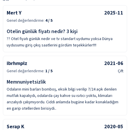
Mert Y
2025-11
Genel değerlendirme:
4
/ 5
Otelin günlük fiyatı nedir? 3 kişi
?? Otel fiyatı günlük nedir ve tv standart uydumu yoksa Dünya
uydusumu giriş çıkış saatlerini gördüm teşekkürler!!!!
ibrhmplz
2021-06
Genel değerlendirme:
1
/ 5
Çift
Memnuniyetsizlik
Odaların mini barları bomboş, eksik bilgi verilip 7/24 açık denilen
mutfak kapalıydı, odalarda çay kahve su ısıtıcı yoktu, klimaları
arızalıydı çalışmıyordu. Ciddi anlamda bugüne kadar konakladığım
en garip otellerden birisiydi..
Serap K
2020-05