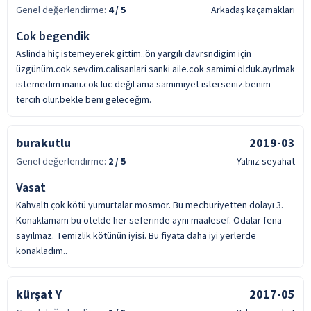
Genel değerlendirme:
4
/ 5
Arkadaş kaçamakları
Cok begendik
Aslinda hiç istemeyerek gittim..ön yargılı davrsndigim için
üzgünüm.cok sevdim.calisanlari sanki aile.cok samimi olduk.ayrlmak
istemedim inanı.cok luc değıl ama samimiyet isterseniz.benim
tercih olur.bekle beni geleceğim.
burakutlu
2019-03
Genel değerlendirme:
2
/ 5
Yalnız seyahat
Vasat
Kahvaltı çok kötü yumurtalar mosmor. Bu mecburiyetten dolayı 3.
Konaklamam bu otelde her seferinde aynı maalesef. Odalar fena
sayılmaz. Temizlik kötünün iyisi. Bu fiyata daha iyi yerlerde
konakladım..
kürşat Y
2017-05