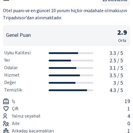
Otel puanı ve en güncel 10 yorum hiçbir müdahale olmaksızın
Tripadvisor’dan alınmaktadır.
2.9
Genel Puan
Orta
Uyku Kalitesi
3.3
/ 5
Yer
2.5
/ 5
Odalar
3.1
/ 5
Hizmet
3.5
/ 5
Değer
3
/ 5
Temizlik
4.3
/ 5
19
İş
1
Çift
4
Yalnız seyahat
0
Aile
1
Arkadaş kaçamakları