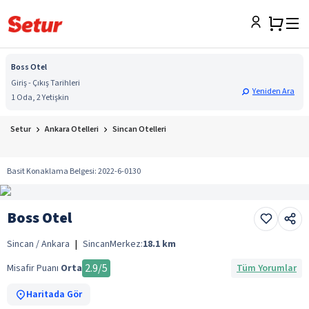
Boss Otel
Giriş - Çıkış Tarihleri
Yeniden Ara
1 Oda, 2 Yetişkin
Setur
Ankara Otelleri
Sincan Otelleri
Basit Konaklama Belgesi
:
2022-6-0130
Boss Otel
Sincan / Ankara
|
Sincan
Merkez:
18.1
km
2.9
/5
Misafir Puanı
Orta
Tüm Yorumlar
Haritada Gör