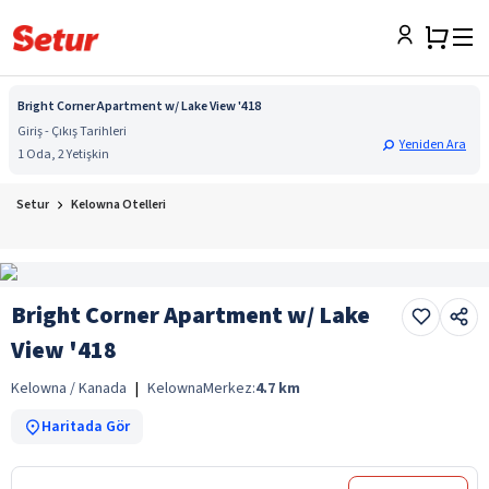
Bright Corner Apartment w/ Lake View '418
Giriş - Çıkış Tarihleri
Yeniden Ara
1 Oda, 2 Yetişkin
Setur
Kelowna Otelleri
Bright Corner Apartment w/ Lake
View '418
Kelowna / Kanada
|
Kelowna
Merkez:
4.7
km
Haritada Gör