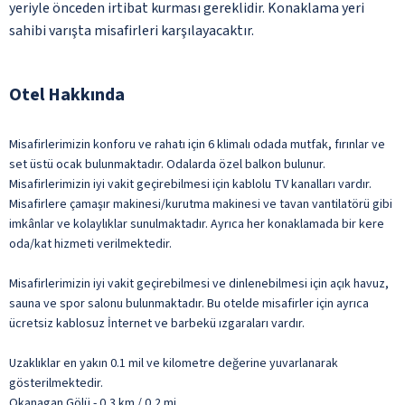
yeriyle önceden irtibat kurması gereklidir. Konaklama yeri
sahibi varışta misafirleri karşılayacaktır.
Otel Hakkında
Misafirlerimizin konforu ve rahatı için 6 klimalı odada mutfak, fırınlar ve
set üstü ocak bulunmaktadır. Odalarda özel balkon bulunur.
Misafirlerimizin iyi vakit geçirebilmesi için kablolu TV kanalları vardır.
Misafirlere çamaşır makinesi/kurutma makinesi ve tavan vantilatörü gibi
imkânlar ve kolaylıklar sunulmaktadır. Ayrıca her konaklamada bir kere
oda/kat hizmeti verilmektedir.
Misafirlerimizin iyi vakit geçirebilmesi ve dinlenebilmesi için açık havuz,
sauna ve spor salonu bulunmaktadır. Bu otelde misafirler için ayrıca
ücretsiz kablosuz İnternet ve barbekü ızgaraları vardır.
Uzaklıklar en yakın 0.1 mil ve kilometre değerine yuvarlanarak
gösterilmektedir.
Okanagan Gölü - 0,3 km / 0,2 mi