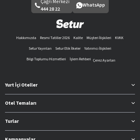
Çağrı Merkezi
WhatsApp
444 28 22
Hakkımızda
Resmi Tatiller 2026
Kalite
Müşteri İlişkileri
KVKK
Setur Yayınları
Setur Etik İlkeler
Yatırımcı İlişkileri
Bilgi Toplumu Hizmetleri
İşlem Rehberi
Çerez Ayarları
Yurt İçi Oteller
Otel Temaları
Turlar
Kampanyalar