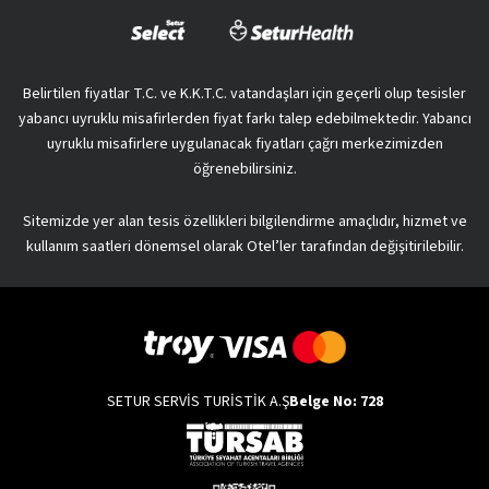
Belirtilen fiyatlar T.C. ve K.K.T.C. vatandaşları için geçerli olup tesisler
yabancı uyruklu misafirlerden fiyat farkı talep edebilmektedir. Yabancı
uyruklu misafirlere uygulanacak fiyatları çağrı merkezimizden
öğrenebilirsiniz.
Sitemizde yer alan tesis özellikleri bilgilendirme amaçlıdır, hizmet ve
kullanım saatleri dönemsel olarak Otel’ler tarafından değişitirilebilir.
SETUR SERVİS TURİSTİK A.Ş
Belge No: 728