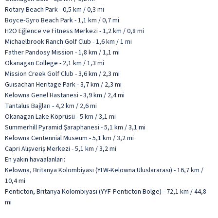
Rotary Beach Park - 0,5 km / 0,3 mi
Boyce-Gyro Beach Park - 1,1 km / 0,7 mi
H2O Eğlence ve Fitness Merkezi - 1,2 km / 0,8 mi
Michaelbrook Ranch Golf Club - 1,6 km / 1 mi
Father Pandosy Mission - 1,8 km / 1,1 mi
Okanagan College - 2,1 km / 1,3 mi
Mission Creek Golf Club - 3,6 km / 2,3 mi
Guisachan Heritage Park - 3,7 km / 2,3 mi
Kelowna Genel Hastanesi - 3,9 km / 2,4 mi
Tantalus Bağları - 4,2 km / 2,6 mi
Okanagan Lake Köprüsü - 5 km / 3,1 mi
Summerhill Pyramid Şaraphanesi - 5,1 km / 3,1 mi
Kelowna Centennial Museum - 5,1 km / 3,2 mi
Capri Alışveriş Merkezi - 5,1 km / 3,2 mi
En yakın havaalanları:
Kelowna, Britanya Kolombiyası (YLW-Kelowna Uluslararası) - 16,7 km /
10,4 mi
Penticton, Britanya Kolombiyası (YYF-Penticton Bölge) - 72,1 km / 44,8
mi