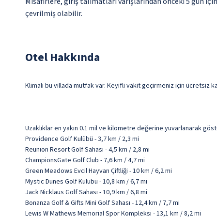
Misafirlere, giriş talimatları varışlarından önceki 5 gün i
çevrilmiş olabilir.
Otel Hakkında
Klimalı bu villada mutfak var. Keyifli vakit geçirmeniz için ücretsi
Uzaklıklar en yakın 0.1 mil ve kilometre değerine yuvarlanarak göst
Providence Golf Kulübü - 3,7 km / 2,3 mi
Reunion Resort Golf Sahası - 4,5 km / 2,8 mi
ChampionsGate Golf Club - 7,6 km / 4,7 mi
Green Meadows Evcil Hayvan Çiftliği - 10 km / 6,2 mi
Mystic Dunes Golf Kulübü - 10,8 km / 6,7 mi
Jack Nicklaus Golf Sahası - 10,9 km / 6,8 mi
Bonanza Golf & Gifts Mini Golf Sahası - 12,4 km / 7,7 mi
Lewis W Mathews Memorial Spor Kompleksi - 13,1 km / 8,2 mi