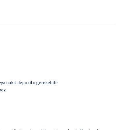
eya nakit depozito gerekebilir
mez