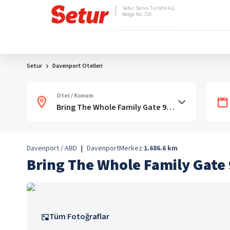
Setur Servis Turistik A.Ş.
Belge No: 728
Setur
Davenport Otelleri
Otel / Konum
Davenport / ABD
|
Davenport
Merkez:
1.686.6
km
Bring The Whole Family Gate 
Tüm Fotoğraflar