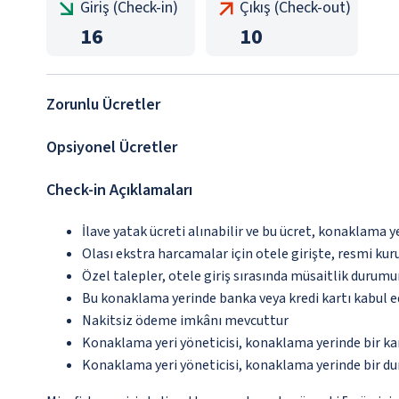
Giriş (Check-in)
Çıkış (Check-out)
16
10
Zorunlu Ücretler
Opsiyonel Ücretler
Check-in Açıklamaları
İlave yatak ücreti alınabilir ve bu ücret, konaklama y
Olası ekstra harcamalar için otele girişte, resmi kur
Özel talepler, otele giriş sırasında müsaitlik durumu
Bu konaklama yerinde banka veya kredi kartı kabul 
Nakitsiz ödeme imkânı mevcuttur
Konaklama yeri yöneticisi, konaklama yerinde bir 
Konaklama yeri yöneticisi, konaklama yerinde bir d