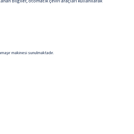
anan bilgiler, otomatik çeviri araçları kullanılarak
 çamaşır makinesi sunulmaktadır.