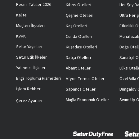
Resmi Tatiller 2026
Kıbrıs Otelleri
Her Şey Da
Kalite
Çeşme Otelleri
Ultra Her Ş
Müşteri İlişkileri
Kaş Otelleri
Etkinlikli O
KVKK
Cunda Otelleri
Muhafazak
Setur Yayınları
Kuşadası Otelleri
Doğa Otell
Setur Etik İlkeler
Datça Otelleri
Sanatçılı O
Yatırımcı İlişkileri
Abant Otelleri
Lüks Otell
Bilgi Toplumu Hizmetleri
Afyon Termal Oteller
Özel Villa
İşlem Rehberi
Sapanca Otelleri
Bungalov O
Muğla Ekonomik Oteller
Swim Up O
Çerez Ayarları