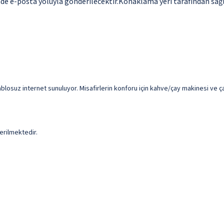
çinde e-posta yoluyla gönderilecektir.Konaklama yeri tarafından sağl
z kablosuz internet sunuluyor. Misafirlerin konforu için kahve/çay makinesi ve
erilmektedir.