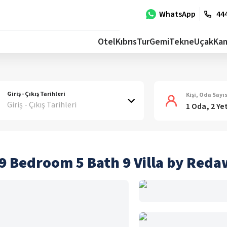
WhatsApp
444
Otel
Kıbrıs
Tur
Gemi
Tekne
Uçak
Ka
Giriş - Çıkış Tarihleri
Kişi, Oda Sayıs
Giriş - Çıkış Tarihleri
1 Oda, 2 Ye
9 Bedroom 5 Bath 9 Villa by Red