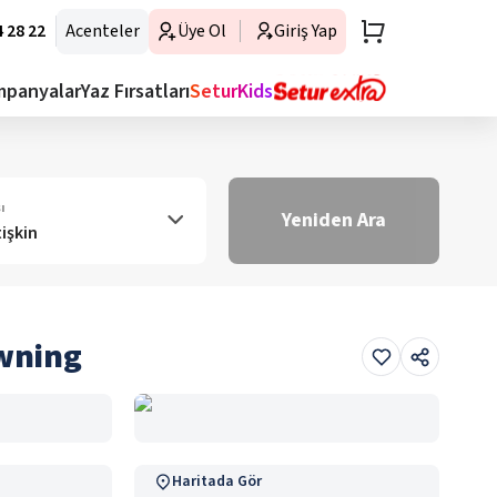
 28 22
Acenteler
Üye Ol
Giriş Yap
mpanyalar
Yaz Fırsatları
SeturKids
ı
Yeniden Ara
tişkin
awning
Haritada Gör