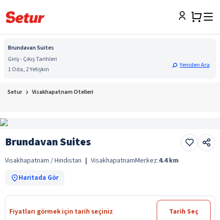
Brundavan Suites
Giriş - Çıkış Tarihleri
Yeniden Ara
1 Oda, 2 Yetişkin
Setur
Visakhapatnam Otelleri
Brundavan Suites
Visakhapatnam / Hindistan
|
Visakhapatnam
Merkez:
4.4
km
Haritada Gör
Fiyatları görmek için tarih seçiniz
Tarih Seç