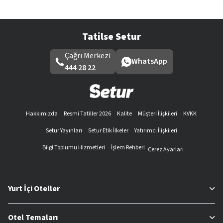
Tatilse Setur
Çağrı Merkezi
WhatsApp
444 28 22
Hakkımızda
Resmi Tatiller 2026
Kalite
Müşteri İlişkileri
KVKK
Setur Yayınları
Setur Etik İlkeler
Yatırımcı İlişkileri
Bilgi Toplumu Hizmetleri
İşlem Rehberi
Çerez Ayarları
Yurt İçi Oteller
Otel Temaları