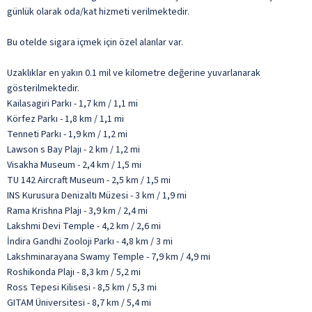
günlük olarak oda/kat hizmeti verilmektedir.
Bu otelde sigara içmek için özel alanlar var.
Uzaklıklar en yakın 0.1 mil ve kilometre değerine yuvarlanarak
gösterilmektedir.
Kailasagiri Parkı - 1,7 km / 1,1 mi
Körfez Parkı - 1,8 km / 1,1 mi
Tenneti Parkı - 1,9 km / 1,2 mi
Lawson s Bay Plajı - 2 km / 1,2 mi
Visakha Museum - 2,4 km / 1,5 mi
TU 142 Aircraft Museum - 2,5 km / 1,5 mi
INS Kurusura Denizaltı Müzesi - 3 km / 1,9 mi
Rama Krishna Plajı - 3,9 km / 2,4 mi
Lakshmi Devi Temple - 4,2 km / 2,6 mi
İndira Gandhi Zooloji Parkı - 4,8 km / 3 mi
Lakshminarayana Swamy Temple - 7,9 km / 4,9 mi
Roshikonda Plajı - 8,3 km / 5,2 mi
Ross Tepesi Kilisesi - 8,5 km / 5,3 mi
GITAM Üniversitesi - 8,7 km / 5,4 mi