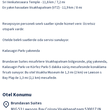
Sri Venkateswara Temple - 11,6 km / 7,2 mi
En yakın havaalanı Visakhapatnam (VTZ) - 12,9 km / 8 mi
Resepsiyon personeli sınırlı saatler içinde hizmet verir. Ücretsiz
otopark vardır.
Otelde belirli saatlerde oda servisi sunuluyor.
Kailasagiri Parkı yakınında
Brundavan Suites misafirlere Visakhapatnam bölgesinde, plaj yakınında,
Kailasagiri Parkı ve Körfez Parkı 5 dakika sürüş mesafesinde konaklama
fırsatı sunuyor. Bu otel Visakha Museum ile 1,3 mi (2 km) ve Lawson s
Bay Plajı ile 1,3 mi (2,1 km) mesafede.
Otel Konumu
Brundavan Suites
MIG 53 Lawsons Bay Colony Visakhapatnam 530017 IN