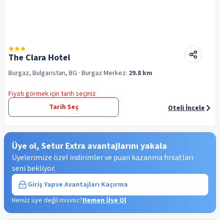
The Clara Hotel
Burgaz, Bulgaristan, BG
· Burgaz
Merkez:
29.8 km
Fiyatı görmek için tarih seçiniz
Tarih Seç
Oteli İncele
Üye ol, Setur Extra avantajlarını yakala
Üyelerimize özel indirimler ve puan kazanma fırsatları
seni bekliyor.
Giriş Yap
ve Avantajları Kaçırma
Henüz üye değil misiniz?
Hemen Üye Ol