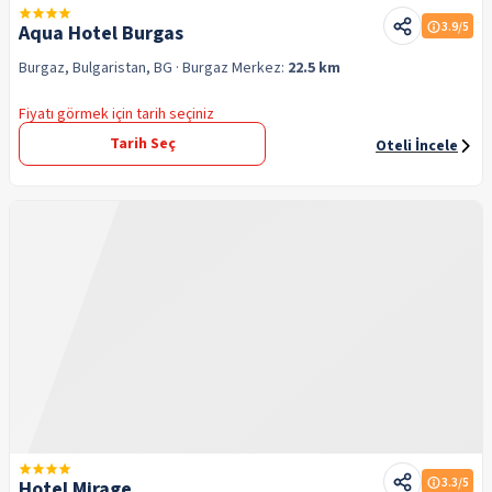
3.9
/5
Aqua Hotel Burgas
Burgaz, Bulgaristan, BG
· Burgaz
Merkez:
22.5 km
Fiyatı görmek için tarih seçiniz
Tarih Seç
Oteli İncele
3.3
/5
Hotel Mirage