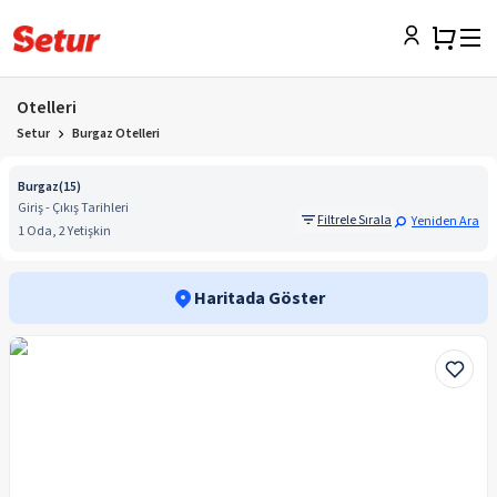
Otelleri
Setur
Burgaz Otelleri
Burgaz
(
15
)
Giriş - Çıkış Tarihleri
Filtrele Sırala
Yeniden Ara
1 Oda, 2 Yetişkin
Haritada Göster