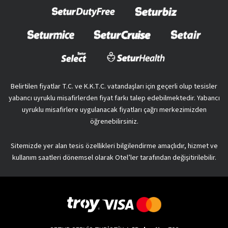
Belirtilen fiyatlar T.C. ve K.K.T.C. vatandaşları için geçerli olup tesisler
yabancı uyruklu misafirlerden fiyat farkı talep edebilmektedir. Yabancı
uyruklu misafirlere uygulanacak fiyatları çağrı merkezimizden
öğrenebilirsiniz.
Sitemizde yer alan tesis özellikleri bilgilendirme amaçlıdır, hizmet ve
kullanım saatleri dönemsel olarak Otel’ler tarafından değişitirilebilir.