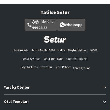
Tatilse Setur
Çağrı Merkezi
WhatsApp
444 28 22
Hakkımızda
Resmi Tatiller 2026
Kalite
Müşteri İlişkileri
KVKK
Setur Yayınları
Setur Etik İlkeler
Yatırımcı İlişkileri
Bilgi Toplumu Hizmetleri
İşlem Rehberi
Çerez Ayarları
Yurt İçi Oteller
Otel Temaları