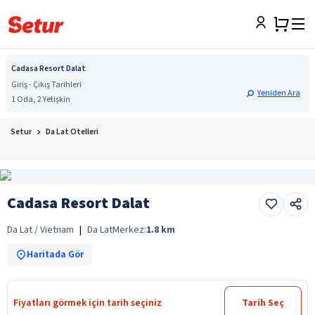
Cadasa Resort Dalat
Giriş - Çıkış Tarihleri
Yeniden Ara
1 Oda, 2 Yetişkin
Setur
Da Lat Otelleri
Cadasa Resort Dalat
Da Lat / Vietnam
|
Da Lat
Merkez:
1.8
km
Haritada Gör
Fiyatları görmek için tarih seçiniz
Tarih Seç