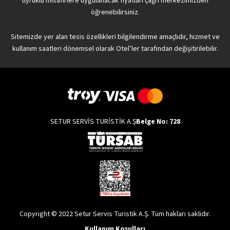
uyruklu misafirlere uygulanacak fiyatları çağrı merkezimizden
öğrenebilirsiniz.
Sitemizde yer alan tesis özellikleri bilgilendirme amaçlıdır, hizmet ve
kullanım saatleri dönemsel olarak Otel’ler tarafından değişitirilebilir.
SETUR SERVİS TURİSTİK A.Ş
Belge No: 728
Copyright © 2022 Setur Servis Turistik A.Ş. Tüm hakları saklıdır.
Kullanım Koşulları