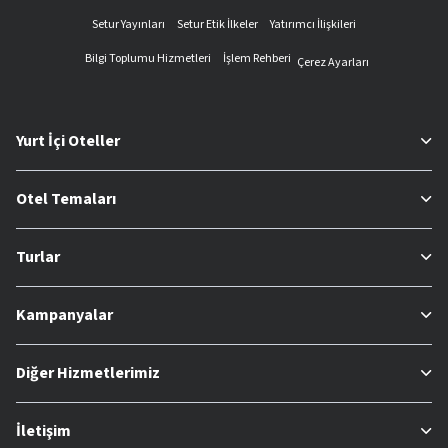
Setur Yayınları
Setur Etik İlkeler
Yatırımcı İlişkileri
Bilgi Toplumu Hizmetleri
İşlem Rehberi
Çerez Ayarları
Yurt İçi Oteller
Otel Temaları
Turlar
Kampanyalar
Diğer Hizmetlerimiz
İletişim