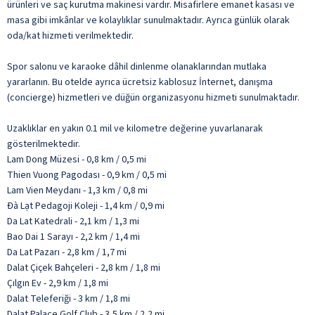
ürünleri ve saç kurutma makinesi vardır. Misafirlere emanet kasası ve
masa gibi imkânlar ve kolaylıklar sunulmaktadır. Ayrıca günlük olarak
oda/kat hizmeti verilmektedir.
Spor salonu ve karaoke dâhil dinlenme olanaklarından mutlaka
yararlanın. Bu otelde ayrıca ücretsiz kablosuz İnternet, danışma
(concierge) hizmetleri ve düğün organizasyonu hizmeti sunulmaktadır.
Uzaklıklar en yakın 0.1 mil ve kilometre değerine yuvarlanarak
gösterilmektedir.
Lam Dong Müzesi - 0,8 km / 0,5 mi
Thien Vuong Pagodası - 0,9 km / 0,5 mi
Lam Vien Meydanı - 1,3 km / 0,8 mi
Đà Lạt Pedagoji Koleji - 1,4 km / 0,9 mi
Da Lat Katedrali - 2,1 km / 1,3 mi
Bao Dai 1 Sarayı - 2,2 km / 1,4 mi
Da Lat Pazarı - 2,8 km / 1,7 mi
Dalat Çiçek Bahçeleri - 2,8 km / 1,8 mi
Çılgın Ev - 2,9 km / 1,8 mi
Dalat Teleferiği - 3 km / 1,8 mi
Dalat Palace Golf Club - 3,5 km / 2,2 mi