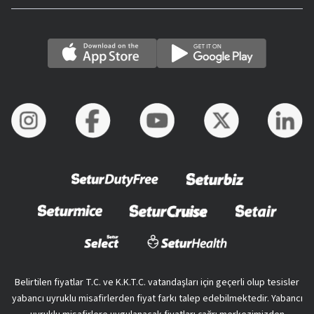
Belirtilen fiyatlar T.C. ve K.K.T.C. vatandaşları için geçerli olup tesisler
yabancı uyruklu misafirlerden fiyat farkı talep edebilmektedir. Yabancı