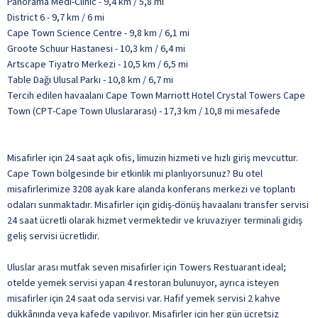
Panorama Medi-Clinic - 9,4 km / 5,8 mi
District 6 - 9,7 km / 6 mi
Cape Town Science Centre - 9,8 km / 6,1 mi
Groote Schuur Hastanesi - 10,3 km / 6,4 mi
Artscape Tiyatro Merkezi - 10,5 km / 6,5 mi
Table Dağı Ulusal Parkı - 10,8 km / 6,7 mi
Tercih edilen havaalanı Cape Town Marriott Hotel Crystal Towers Cape
Town (CPT-Cape Town Uluslararası) - 17,3 km / 10,8 mi mesafede
Misafirler için 24 saat açık ofis, limuzin hizmeti ve hızlı giriş mevcuttur.
Cape Town bölgesinde bir etkinlik mi planlıyorsunuz? Bu otel
misafirlerimize 3208 ayak kare alanda konferans merkezi ve toplantı
odaları sunmaktadır. Misafirler için gidiş-dönüş havaalanı transfer servisi
24 saat ücretli olarak hizmet vermektedir ve kruvaziyer terminali gidiş
geliş servisi ücretlidir.
Uluslar arası mutfak seven misafirler için Towers Restuarant ideal;
otelde yemek servisi yapan 4 restoran bulunuyor, ayrıca isteyen
misafirler için 24 saat oda servisi var. Hafif yemek servisi 2 kahve
dükkânında veya kafede yapılıyor. Misafirler için her gün ücretsiz