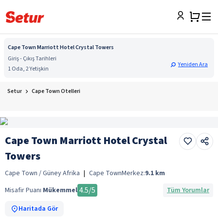
Cape Town Marriott Hotel Crystal Towers
Giriş - Çıkış Tarihleri
Yeniden Ara
1 Oda, 2 Yetişkin
Setur
Cape Town Otelleri
Cape Town Marriott Hotel Crystal
Towers
Cape Town / Güney Afrika
|
Cape Town
Merkez:
9.1
km
4.5
/5
Misafir Puanı
Mükemmel
Tüm Yorumlar
Haritada Gör