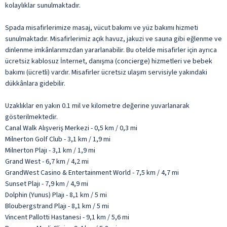
kolaylıklar sunulmaktadır.
Spada misafirlerimize masaj, vücut bakımı ve yüz bakımı hizmeti
sunulmaktadır. Misafirlerimiz açık havuz, jakuzi ve sauna gibi eğlenme ve
dinlenme imkânlarımızdan yararlanabilir. Bu otelde misafirler için ayrıca
ücretsiz kablosuz İnternet, danışma (concierge) hizmetleri ve bebek
bakımı (ücretli) vardır. Misafirler ücretsiz ulaşım servisiyle yakındaki
dükkânlara gidebilir.
Uzaklıklar en yakın 0.1 mil ve kilometre değerine yuvarlanarak
gösterilmektedir.
Canal Walk Alışveriş Merkezi - 0,5 km / 0,3 mi
Milnerton Golf Club - 3,1 km / 1,9 mi
Milnerton Plajı - 3,1 km / 1,9 mi
Grand West - 6,7 km / 4,2 mi
GrandWest Casino & Entertainment World - 7,5 km / 4,7 mi
Sunset Plajı - 7,9 km / 4,9 mi
Dolphin (Yunus) Plajı - 8,1 km / 5 mi
Bloubergstrand Plajı - 8,1 km / 5 mi
Vincent Pallotti Hastanesi - 9,1 km / 5,6 mi