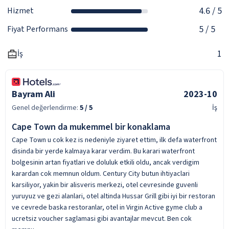
4.6
/ 5
Hizmet
5
/ 5
Fiyat Performans
1
İş
Bayram Ali
2023-10
Genel değerlendirme:
5
/ 5
İş
Cape Town da mukemmel bir konaklama
Cape Town u cok kez is nedeniyle ziyaret ettim, ilk defa waterfront
disinda bir yerde kalmaya karar verdim. Bu karari waterfront
bolgesinin artan fiyatlari ve doluluk etkili oldu, ancak verdigim
karardan cok memnun oldum. Century City butun ihtiyaclari
karsiliyor, yakin bir alisveris merkezi, otel cevresinde guvenli
yuruyuz ve gezi alanlari, otel altinda Hussar Grill gibi iyi bir restoran
ve cevrede baska restoranlar, otel in Virgin Active gyme club a
ucretsiz voucher saglamasi gibi avantajlar mevcut. Ben cok