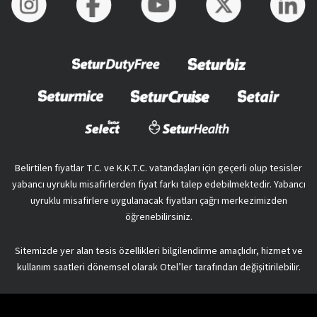
Belirtilen fiyatlar T.C. ve K.K.T.C. vatandaşları için geçerli olup tesisler
yabancı uyruklu misafirlerden fiyat farkı talep edebilmektedir. Yabancı
uyruklu misafirlere uygulanacak fiyatları çağrı merkezimizden
öğrenebilirsiniz.
Sitemizde yer alan tesis özellikleri bilgilendirme amaçlıdır, hizmet ve
kullanım saatleri dönemsel olarak Otel’ler tarafından değişitirilebilir.