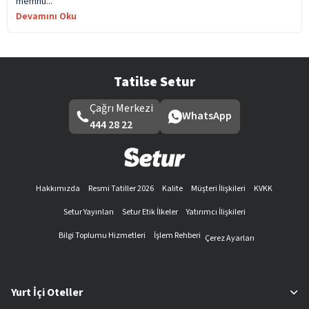
memnu...
Devamını Oku
Tatilse Setur
Çağrı Merkezi
WhatsApp
444 28 22
Hakkımızda
Resmi Tatiller 2026
Kalite
Müşteri İlişkileri
KVKK
Setur Yayınları
Setur Etik İlkeler
Yatırımcı İlişkileri
Bilgi Toplumu Hizmetleri
İşlem Rehberi
Çerez Ayarları
Yurt İçi Oteller